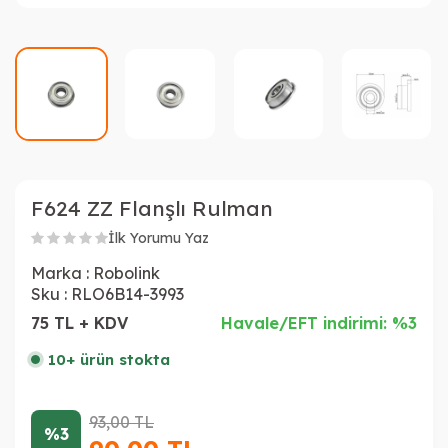
F624 ZZ Flanşlı Rulman
İlk Yorumu Yaz
Marka :
Robolink
Sku :
RLO6B14-3993
75 TL + KDV
Havale/EFT indirimi: %3
10+ ürün stokta
93,00
TL
%3