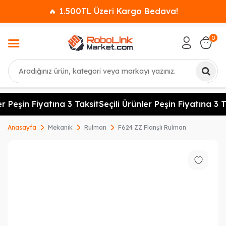
🔥 1.500TL Üzeri Kargo Bedava!
0
Ara
r Peşin Fiyatına 3 Taksit
Seçili Ürünler Peşin Fiyatına 3 T
Anasayfa
Mekanik
Rulman
F624 ZZ Flanşlı Rulman