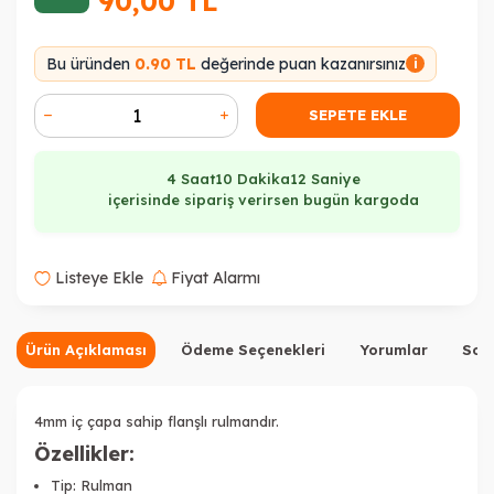
90,00
TL
Bu üründen
0.90 TL
değerinde puan kazanırsınız
i
SEPETE EKLE
4 Saat
10 Dakika
12 Saniye
içerisinde sipariş verirsen bugün kargoda
Listeye Ekle
Fiyat Alarmı
Ürün Açıklaması
Ödeme Seçenekleri
Yorumlar
Sor
4mm iç çapa sahip flanşlı rulmandır.
Özellikler:
Tip: Rulman