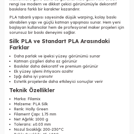
rengi ise modern ve dikkat çekici görünümüyle dekoratif
baskılara farklı bir karakter kazandırır.
PLA tabanlı yapısı sayesinde düşük warping, kolay baskı
alınabilen yapı ve güçlü katman yapışması sunar. Hem yeni
başlayan kullanıcılar hem de profesyonel maker projeleri için
sorunsuz bir baskı deneyimi sağlar.
Silk PLA ve Standart PLA Arasındaki
Farklar
Daha parlak ve ipeksi yüzey görünümü sunar
Katman çizgileri daha az görünür
Baskılar daha dekoratif ve premium görünür
Ek yüzey işlemi ihtiyacını azaltır
Işığı daha iyi yansıtır
Estetik projelerde daha etkileyici sonuçlar verir
Teknik Özellikler
Marka: Filamix
Malzeme: PLA Silk
Renk: Holly Green
Filament Çapı: 1.75 mm
Net Ağırlık: 1000 g
Tolerans: ±0.03 mm
Nozul Sıcaklığı: 200-230°C