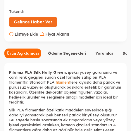
Tükendi
Tükendi
Tükendi
Gelince Haber Ver
Listeye Ekle
Fiyat Alarmı
Tükendi
Tükendi
Ürün Açıklaması
Ödeme Seçenekleri
Yorumlar
Sor
Filamix PLA Silk Holly Green,
ipeksi yüzey görünümü ve
canlı renk geçişleri sunan özel formüle sahip bir PLA
filamenttir. Standart PLA
filament
lere kıyasla daha parlak ve
pürüzsüz yüzeyler oluşturarak baskılara estetik bir görünüm
Tükendi
kazandırır. Özellikle dekoratif objeler, figürler, vazolar,
hediyelik ürünler ve sergileme amaçlı modeller için ideal bir
tercihtir.
Silk PLA
filament
ler, özel katkı maddeleri sayesinde ışığı
daha iyi yansıtarak ipek benzeri parlak bir yüzey oluşturur.
Bu sayede baskı sonrasında ek zımparalama veya yüzey
işlemi gereksinimi azalırken, katman çizgileri standart PLA
filamentlere göre daha az görünür hale gelir. Mint Green