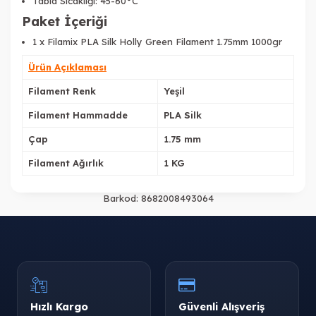
Tabla Sıcaklığı: 45-60°C
Paket İçeriği
1 x Filamix PLA Silk Holly Green Filament 1.75mm 1000gr
Ürün Açıklaması
Filament Renk
Yeşil
Filament Hammadde
PLA Silk
Çap
1.75 mm
Filament Ağırlık
1 KG
Barkod:
8682008493064
Hızlı Kargo
Güvenli Alışveriş