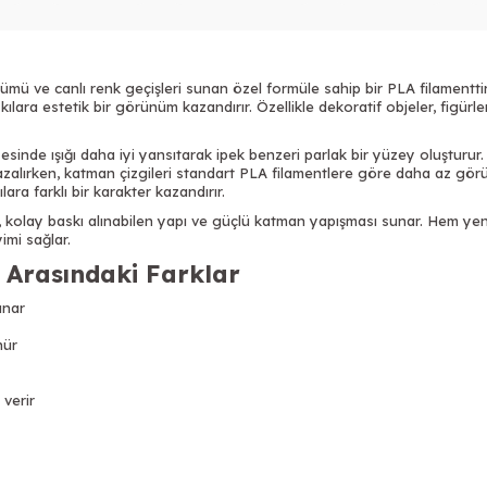
mü ve canlı renk geçişleri sunan özel formüle sahip bir PLA filamentt
lara estetik bir görünüm kazandırır. Özellikle dekoratif objeler, figürle
yesinde ışığı daha iyi yansıtarak ipek benzeri parlak bir yüzey oluştur
zalırken, katman çizgileri standart PLA filamentlere göre daha az görü
ra farklı bir karakter kazandırır.
 kolay baskı alınabilen yapı ve güçlü katman yapışması sunar. Hem yen
imi sağlar.
 Arasındaki Farklar
unar
nür
 verir