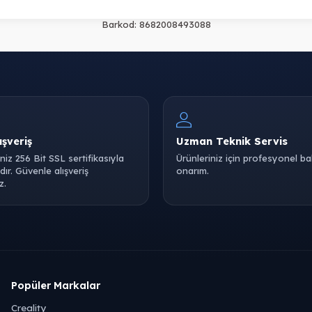
Barkod:
8682008493088
ışveriş
Uzman Teknik Servis
iniz 256 Bit SSL sertifikasıyla
Ürünleriniz için profesyonel b
ır. Güvenle alışveriş
onarım.
z.
Popüler Markalar
Creality