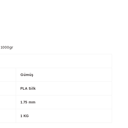
m 1000gr
Gümüş
PLA Silk
1.75 mm
1 KG