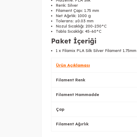
Malzeme: PLA Silk
Renk: Silver
Filament Çapı: 1.75 mm
Net Ağırlık: 1000 g
Tolerans: ±0.03 mm
Nozul Sıcaklığı: 200-230°C
Tabla Sıcaklığı: 45-60°C
Paket İçeriği
1 x Filamix PLA Silk Silver Filament 1.75m
Ürün Açıklaması
Filament Renk
Filament Hammadde
Çap
Filament Ağırlık