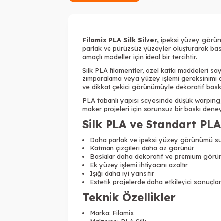
Filamix PLA Silk Silver,
ipeksi yüzey görünü
parlak ve pürüzsüz yüzeyler oluşturarak baskı
amaçlı modeller için ideal bir tercihtir.
Silk PLA
filament
ler, özel katkı maddeleri sa
zımparalama veya yüzey işlemi gereksinimi a
ve dikkat çekici görünümüyle dekoratif baskıla
PLA tabanlı yapısı sayesinde düşük warping,
maker projeleri için sorunsuz bir baskı deney
Silk PLA ve Standart PLA
Daha parlak ve ipeksi yüzey görünümü s
Katman çizgileri daha az görünür
Baskılar daha dekoratif ve premium görü
Ek yüzey işlemi ihtiyacını azaltır
Işığı daha iyi yansıtır
Estetik projelerde daha etkileyici sonuçlar
Teknik Özellikler
Marka: Filamix