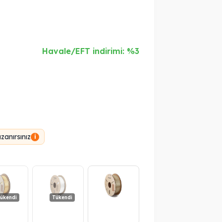
Havale/EFT indirimi: %3
anırsınız
i
ükendi
Tükendi