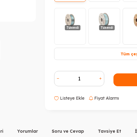
Tükendi
Tükendi
Tüm çeş
Tükendi
T
Listeye Ekle
Fiyat Alarmı
ri
Yorumlar
Soru ve Cevap
Tavsiye Et