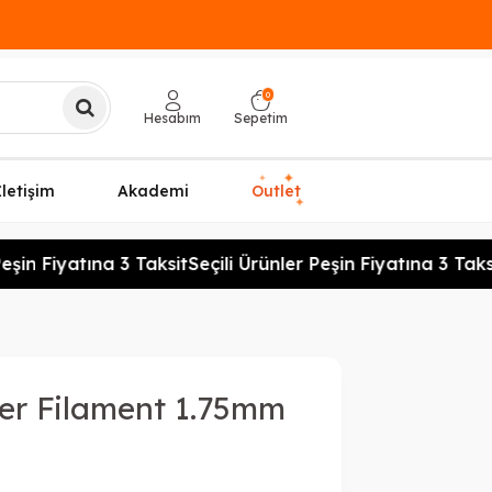
0
Hesabım
Sepetim
✦
✦
İletişim
Akademi
Outlet
✦
şin Fiyatına 3 Taksit
Seçili Ürünler Peşin Fiyatına 3 Taksit
lver Filament 1.75mm