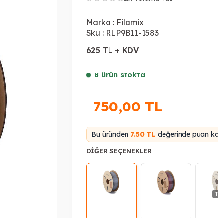
Marka :
Filamix
Sku :
RLP9B11-1583
625 TL + KDV
8 ürün stokta
750,00
TL
Bu üründen
7.50 TL
değerinde puan kaz
DIĞER SEÇENEKLER
T