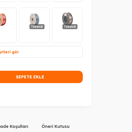
Tükendi
Tükendi
itleri gör
ükendi
SEPETE EKLE
İade Koşulları
Öneri Kutusu