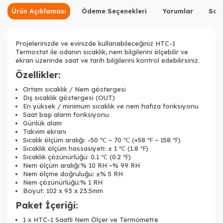
Ürün Açıklaması
Ödeme Seçenekleri
Yorumlar
Sor
Projelerinizde ve evinizde kullanabileceğiniz HTC-1
Termostat ile odanın sıcaklık, nem bilgilerini ölçebilir ve
ekran üzerinde saat ve tarih bilgilerini kontrol edebilirsiniz.
Özellikler:
Ortam sıcaklık / Nem göstergesi
Dış sıcaklık göstergesi (OUT)
En yüksek / minimum sıcaklık ve nem hafıza fonksiyonu
Saat başı alarm fonksiyonu
Günlük alam
Takvim ekranı
Sıcalık ölçüm aralığı: -50 ℃ ~ 70 ℃ (+58 ℉ ~ 158 ℉)
Sıcaklık ölçüm hassasiyeti: ± 1 ℃ (1.8 ℉)
Sıcaklık çözünürlüğü: 0.1 ℃ (0.2 ℉)
Nem ölçüm aralığı:% 10 RH ~% 99 RH
Nem ölçme doğruluğu: ±% 5 RH
Nem çözünürlüğü:% 1 RH
Boyut: 102 x 93 x 23.5mm
Paket İçeriği:
1 x HTC-1 Saatli Nem Ölçer ve Termometre