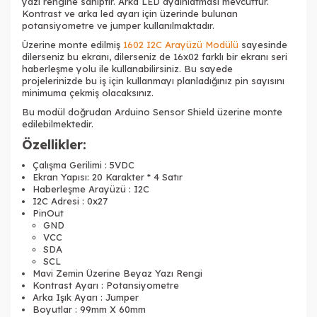
yazı rengine sahiptir. Arka LED aydınlatması mevcuttur.
Kontrast ve arka led ayarı için üzerinde bulunan
potansiyometre ve jumper kullanılmaktadır.
Üzerine monte edilmiş
1602 I2C Arayüzü Modülü
sayesinde
dilerseniz bu ekranı, dilerseniz de 16x02 farklı bir ekranı
seri
haberleşme
yolu ile kullanabilirsiniz. Bu sayede
projelerinizde bu iş için kullanmayı planladığınız pin sayısını
minimuma çekmiş olacaksınız.
Bu modül doğrudan
Arduino Sensor Shield
üzerine monte
edilebilmektedir.
Özellikler:
Çalışma Gerilimi : 5VDC
Ekran Yapısı: 20 Karakter * 4 Satır
Haberleşme Arayüzü : I2C
I2C Adresi : 0x27
PinOut
GND
VCC
SDA
SCL
Mavi Zemin Üzerine Beyaz Yazı Rengi
Kontrast Ayarı : Potansiyometre
Arka Işık Ayarı : Jumper
Boyutlar : 99mm X 60mm