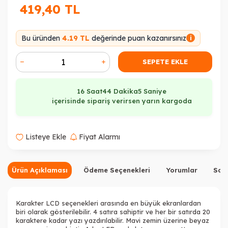
419,40
TL
Bu üründen
4.19 TL
değerinde puan kazanırsınız
i
SEPETE EKLE
16 Saat
44 Dakika
4 Saniye
içerisinde sipariş verirsen yarın kargoda
Listeye Ekle
Fiyat Alarmı
Ürün Açıklaması
Ödeme Seçenekleri
Yorumlar
Sor
Karakter LCD seçenekleri arasında en büyük ekranlardan
biri olarak gösterilebilir. 4 satıra sahiptir ve her bir satırda 20
karaktere kadar yazı yazdırılabilir. Mavi zemin üzerine beyaz