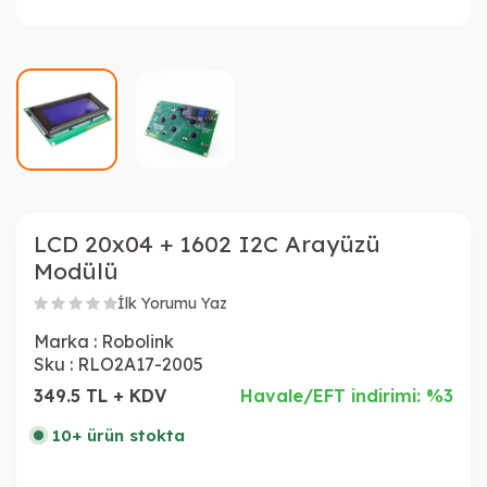
LCD 20x04 + 1602 I2C Arayüzü
Modülü
İlk Yorumu Yaz
Marka :
Robolink
Sku :
RLO2A17-2005
349.5 TL + KDV
Havale/EFT indirimi: %3
10+ ürün stokta