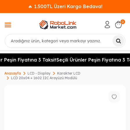
🔥 1.500TL Üzeri Kargo Bedava!
0
Ara
r Peşin Fiyatına 3 Taksit
Seçili Ürünler Peşin Fiyatına 3 Ta
Anasayfa
LCD - Display
Karakter LCD
LCD 20x04 + 1602 I2C Arayüzü Modülü