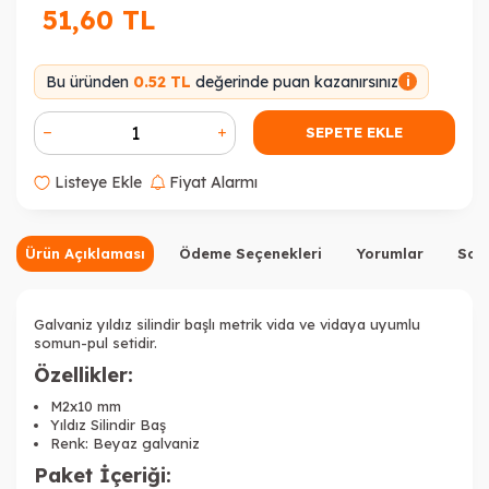
51,60
TL
Bu üründen
0.52 TL
değerinde puan kazanırsınız
i
SEPETE EKLE
Listeye Ekle
Fiyat Alarmı
Ürün Açıklaması
Ödeme Seçenekleri
Yorumlar
Sor
Galvaniz yıldız silindir başlı metrik vida ve vidaya uyumlu
somun-pul setidir.
Özellikler:
M2x10 mm
Yıldız Silindir Baş
Renk: Beyaz galvaniz
Paket İçeriği: