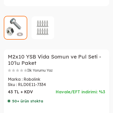
M2x10 YSB Vida Somun ve Pul Seti -
10'lu Paket
İlk Yorumu Yaz
Marka :
Robolink
Sku :
RLD0E11-7334
43 TL + KDV
Havale/EFT indirimi: %3
50+ ürün stokta