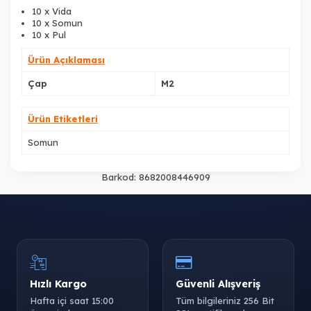
10 x Vida
10 x Somun
10 x Pul
Ürün Açıklaması
Çap
M2
Ürün Etiketleri
Somun
Barkod:
8682008446909
Hızlı Kargo
Güvenli Alışveriş
Hafta içi saat 15:00
Tüm bilgileriniz 256 Bit