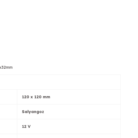
0x32mm
120 x 120 mm
Salyangoz
12 V