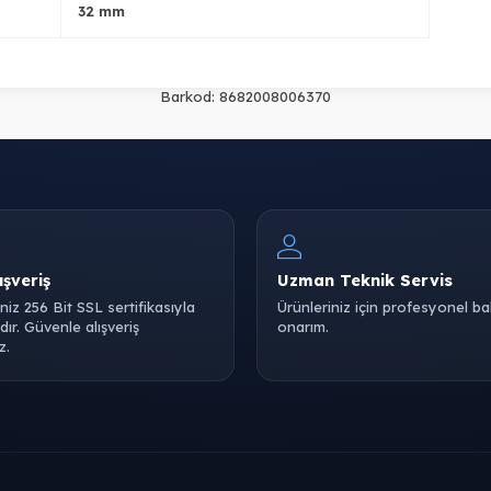
32 mm
Barkod:
8682008006370
ışveriş
Uzman Teknik Servis
iniz 256 Bit SSL sertifikasıyla
Ürünleriniz için profesyonel b
ır. Güvenle alışveriş
onarım.
z.