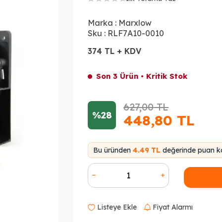
Marka :
Marxlow
Sku :
RLF7A10-0010
374 TL + KDV
Son 3 Ürün • Kritik Stok
627,00
TL
%28
448,80
TL
Bu üründen
4.49 TL
değerinde puan ka
Listeye Ekle
Fiyat Alarmı