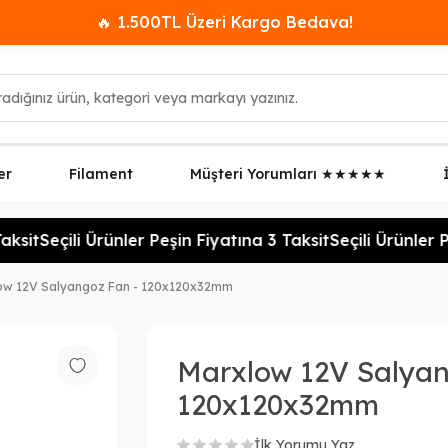
🔥 1.500TL Üzeri Kargo Bedava!
er
Filament
Müşteri Yorumları ★★★★★
ksit
Seçili Ürünler Peşin Fiyatına 3 Taksit
Seçili Ürünler Pe
ow 12V Salyangoz Fan - 120x120x32mm
Marxlow 12V Salyan
120x120x32mm
İlk Yorumu Yaz