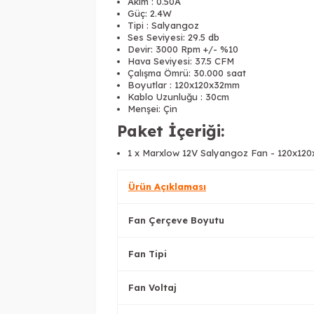
Akım : 0.50A
Güç: 2.4W
Tipi : Salyangoz
Ses Seviyesi: 29.5 db
Devir: 3000 Rpm +/- %10
Hava Seviyesi: 37.5 CFM
Çalışma Ömrü: 30.000 saat
Boyutlar : 120x120x32mm
Kablo Uzunluğu : 30cm
Menşei: Çin
Paket İçeriği:
1 x Marxlow 12V Salyangoz Fan - 120x12
Ürün Açıklaması
Fan Çerçeve Boyutu
Fan Tipi
Fan Voltaj