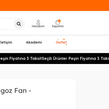
0
Hesabım
Sepetim
✦
✦
İletişim
Akademi
Outlet
✦
şin Fiyatına 3 Taksit
Seçili Ürünler Peşin Fiyatına 3 Taksi
goz Fan -