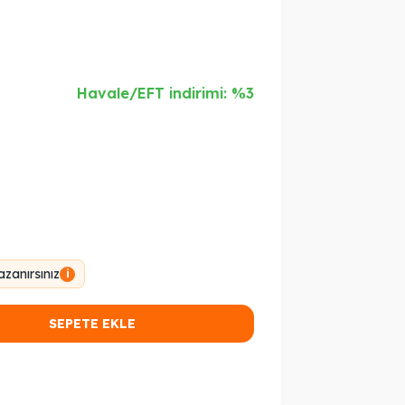
Havale/EFT indirimi: %3
zanırsınız
i
SEPETE EKLE