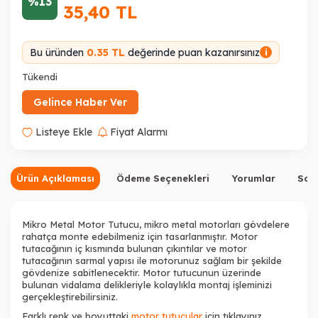
%13
35,40
TL
Bu üründen
0.35 TL
değerinde puan kazanırsınız
i
Tükendi
Gelince Haber Ver
Listeye Ekle
Fiyat Alarmı
Ürün Açıklaması
Ödeme Seçenekleri
Yorumlar
Sor
Mikro Metal Motor Tutucu, mikro metal motorları gövdelere
rahatça monte edebilmeniz için tasarlanmıştır.
Motor
tutacağının iç kısmında bulunan çıkıntılar ve motor
tutacağının sarmal yapısı ile motorunuz sağlam bir şekilde
gövdenize sabitlenecektir. Motor tutucunun üzerinde
bulunan vidalama delikleriyle kolaylıkla montaj işleminizi
gerçekleştirebilirsiniz.
Farklı renk ve boyuttaki
motor tutucular
için tıklayınız.