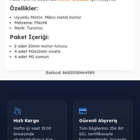
Özellikler:
Uyumlu Motor: Mikro metal motor
Malzeme: Plastik
Renk: Turuncu
Paket İçeriği:
2 adet 20mm motor tutucu
4 adet M2x12mm civata
4 adet M2 somun
Barkod:
8682008464989
Hızlı Kargo
Güvenli Alışveriş
Hafta içi saat 15:00
Tüm bilgileriniz 256 Bit
öncesinde
SSL sertifikasıyla
oluşturduğunuz tüm
korunmaktadır. Güvenle