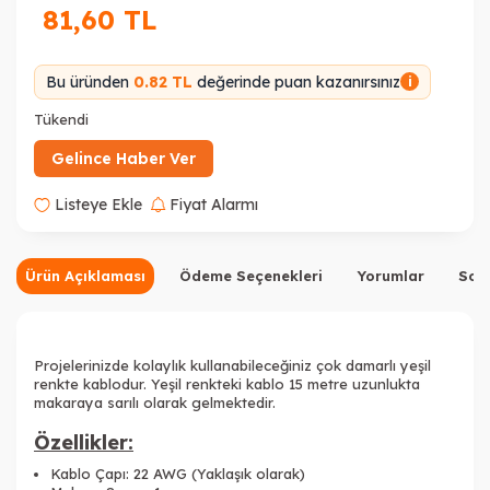
81,60
TL
Bu üründen
0.82 TL
değerinde puan kazanırsınız
i
Tükendi
Gelince Haber Ver
Listeye Ekle
Fiyat Alarmı
Ürün Açıklaması
Ödeme Seçenekleri
Yorumlar
Sor
Projelerinizde kolaylık kullanabileceğiniz çok damarlı yeşil
renkte kablodur. Yeşil renkteki kablo 15 metre uzunlukta
makaraya sarılı olarak gelmektedir.
Özellikler:
Kablo Çapı: 22 AWG (Yaklaşık olarak)