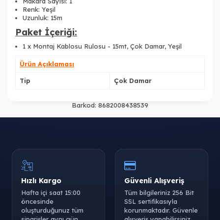
Makara Sayısı: 1
Renk: Yeşil
Uzunluk: 15m
Paket İçeriği:
1 x
Montaj Kablosu Rulosu - 15mt, Çok Damar, Yeşil
Ürün Açıklaması
Tip
Çok Damar
Barkod:
8682008438539
Hızlı Kargo
Güvenli Alışveriş
Hafta içi saat 15:00
Tüm bilgileriniz 256 Bit
öncesinde
SSL sertifikasıyla
oluşturduğunuz tüm
korunmaktadır. Güvenle
siparişler aynı gün
alışveriş yapabilirsiniz.