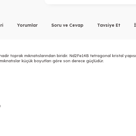
Tükendi
ri
Yorumlar
Soru ve Cevap
Tavsiye Et
ir toprak mıknatıslarından biridir. Nd2Fe14B tetragonal kristal yapısı
Bu mıknatıslar küçük boyutları göre son derece güçlüdür.
a