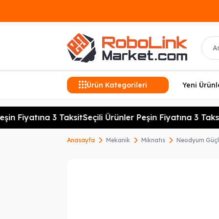
Ara
Ürün Kategorileri
Yeni Ürünl
şin Fiyatına 3 Taksit
Seçili Ürünler Peşin Fiyatına 3 Taksit
Anasayfa
Mekanik
Mıknatıs
Neodyum Güçlü