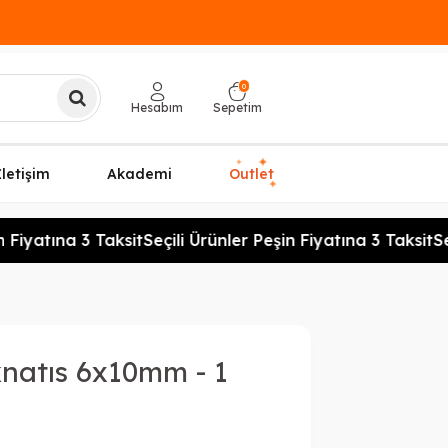
0
Hesabım
Sepetim
✦
✦
İletişim
Akademi
Outlet
✦
 Fiyatına 3 Taksit
Seçili Ürünler Peşin Fiyatına 3 Taksit
Seç
natıs 6x10mm - 1