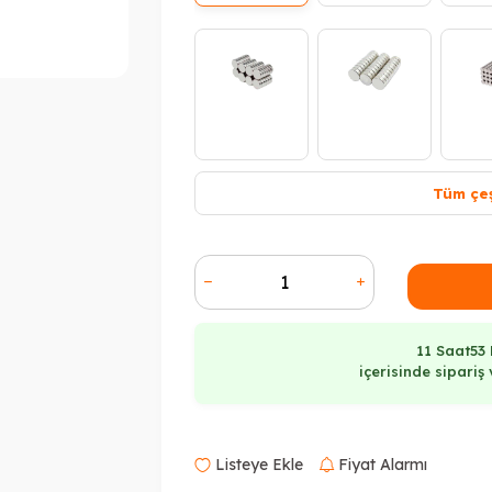
Tüm çeş
T
11 Saat
53
içerisinde sipari
Tükendi
Listeye Ekle
Fiyat Alarmı