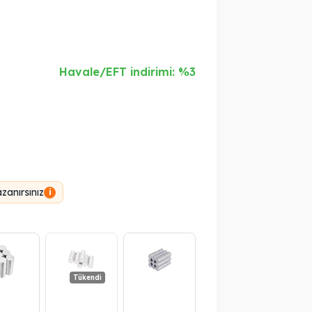
Havale/EFT indirimi: %3
anırsınız
i
Tükendi