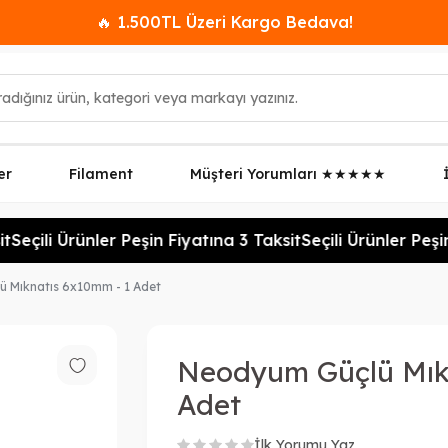
🔥 1.500TL Üzeri Kargo Bedava!
er
Filament
Müşteri Yorumları ★★★★★
Seçili Ürünler Peşin Fiyatına 3 Taksit
Seçili Ürünler Peşin
 Mıknatıs 6x10mm - 1 Adet
Neodyum Güçlü Mık
Adet
İlk Yorumu Yaz