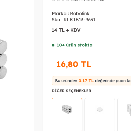
Marka :
Robolink
Sku :
RLK1B13-9631
14 TL + KDV
10+ ürün stokta
16,80
TL
Bu üründen
0.17 TL
değerinde puan kaz
DIĞER SEÇENEKLER