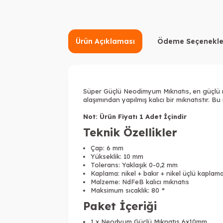
Ürün Açıklaması
Ödeme Seçenekle
Süper Güçlü Neodimyum Mıknatıs, en güçlü nad
alaşımından yapılmış kalıcı bir mıknatıstır. 
Not: Ürün Fiyatı 1 Adet İçindir
Teknik Özellikler
Çap: 6 mm
Yükseklik: 10 mm
Tolerans: Yaklaşık 0-0,2 mm
Kaplama: nikel + bakır + nikel üçlü kaplam
Malzeme: NdFeB kalıcı mıknatıs
Maksimum sıcaklık: 80 °
Paket İçeriği
1 x Neodyum Güçlü Mıknatıs 6x10mm