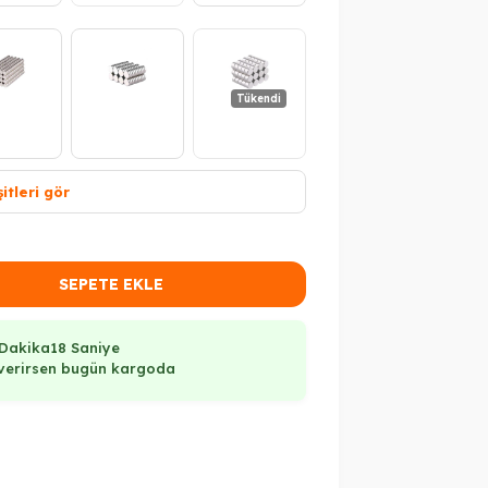
Tükendi
itleri gör
ükendi
SEPETE EKLE
 Dakika
17 Saniye
ş verirsen bugün kargoda