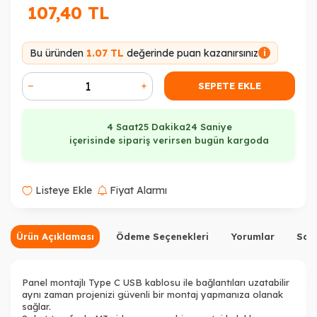
107,40
TL
Bu üründen
1.07 TL
değerinde puan kazanırsınız
i
SEPETE EKLE
4 Saat
25 Dakika
24 Saniye
içerisinde sipariş verirsen bugün kargoda
Listeye Ekle
Fiyat Alarmı
Ürün Açıklaması
Ödeme Seçenekleri
Yorumlar
Sor
Panel montajlı Type C USB kablosu ile bağlantıları uzatabilir
aynı zaman projenizi güvenli bir montaj yapmanıza olanak
sağlar.