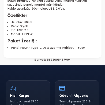
Soket tarafında M3 vida çapına sahip montaj kulakları
sayesinde panele montajı mümkündür.
Kablo uzunluğu 30cm olup, USB 2.0'dır.
Özellikler:
Uzunluk: 30cm
Renk: Siyah
Tip: USB 2.0
Model: TYPE-C
Paket İçeriği:
Panel Mount Type-C USB Uzatma Kablosu - 30cm
Barkod:
8682008467904
Hızlı Kargo
Güvenli Alışveriş
Hafta içi saat 15:00
Tüm bilgileriniz 256 Bit