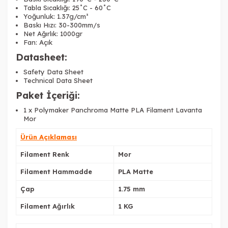
Tabla Sıcaklığı: 25˚C - 60˚C
Yoğunluk: 1.37g/cm³
Baskı Hızı: 30-300mm/s
Net Ağırlık: 1000gr
Fan: Açık
Datasheet:
Safety Data Sheet
Technical Data Sheet
Paket İçeriği:
1 x Polymaker Panchroma Matte PLA Filament Lavanta
Mor
Ürün Açıklaması
Filament Renk
Mor
Filament Hammadde
PLA Matte
Çap
1.75 mm
Filament Ağırlık
1 KG