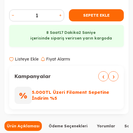
Tükendi
Tükendi
SEPETE EKLE
8 Saat
17 Dakika
2 Saniye
içerisinde sipariş verirsen yarın kargoda
Tükendi
Listeye Ekle
Fiyat Alarmı
‹
›
Kampanyalar
5.000TL Üzeri Filament Sepetine
Tükendi
Tükendi
%
%
İndirim %5
Ürün Açıklaması
Ödeme Seçenekleri
Yorumlar
Sor