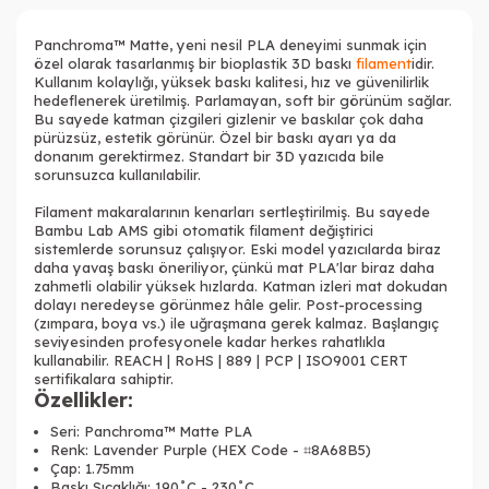
Tükendi
Tükendi
Tükendi
Panchroma™ Matte, yeni nesil PLA deneyimi sunmak için
özel olarak tasarlanmış bir bioplastik 3D baskı
filament
idir.
Kullanım kolaylığı, yüksek baskı kalitesi, hız ve güvenilirlik
hedeflenerek üretilmiş. Parlamayan, soft bir görünüm sağlar.
Bu sayede katman çizgileri gizlenir ve baskılar çok daha
pürüzsüz, estetik görünür. Özel bir baskı ayarı ya da
Tükendi
donanım gerektirmez. Standart bir 3D yazıcıda bile
sorunsuzca kullanılabilir.
Filament makaralarının kenarları sertleştirilmiş. Bu sayede
Bambu Lab AMS gibi otomatik filament değiştirici
sistemlerde sorunsuz çalışıyor. Eski model yazıcılarda biraz
daha yavaş baskı öneriliyor, çünkü mat PLA'lar biraz daha
zahmetli olabilir yüksek hızlarda. Katman izleri mat dokudan
dolayı neredeyse görünmez hâle gelir. Post-processing
(zımpara, boya vs.) ile uğraşmana gerek kalmaz. Başlangıç
seviyesinden profesyonele kadar herkes rahatlıkla
kullanabilir. REACH | RoHS | 889 | PCP | ISO9001 CERT
sertifikalara sahiptir.
Özellikler:
Seri: Panchroma™ Matte PLA
Renk: Lavender Purple (HEX Code - ⌗8A68B5)
Çap: 1.75mm
Baskı Sıcaklığı: 190˚C - 230˚C