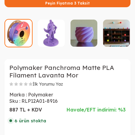
Peşin Fiyatına 3 Taksit
Polymaker Panchroma Matte PLA
Filament Lavanta Mor
İlk Yorumu Yaz
Marka :
Polymaker
Sku :
RLP12A01-8916
887 TL + KDV
Havale/EFT indirimi: %3
6 ürün stokta