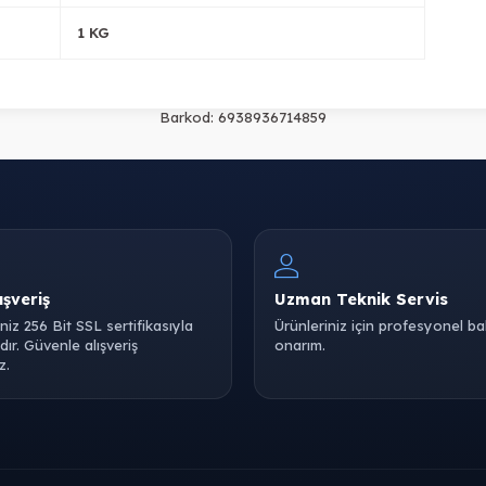
1 KG
Barkod:
6938936714859
ışveriş
Uzman Teknik Servis
iniz 256 Bit SSL sertifikasıyla
Ürünleriniz için profesyonel b
ır. Güvenle alışveriş
onarım.
z.