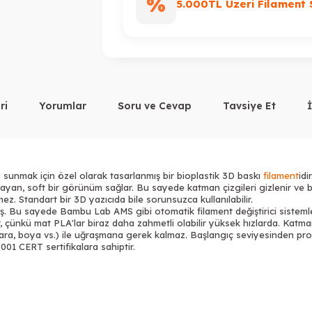
%
5.000TL Üzeri Filament 
ri
Yorumlar
Soru ve Cevap
Tavsiye Et
unmak için özel olarak tasarlanmış bir bioplastik 3D baskı
filament
idi
amayan, soft bir görünüm sağlar. Bu sayede katman çizgileri gizlenir ve 
z. Standart bir 3D yazıcıda bile sorunsuzca kullanılabilir.
lmiş. Bu sayede Bambu Lab AMS gibi otomatik filament değiştirici sisteml
r, çünkü mat PLA'lar biraz daha zahmetli olabilir yüksek hızlarda. Kat
ara, boya vs.) ile uğraşmana gerek kalmaz. Başlangıç seviyesinden pro
001 CERT sertifikalara sahiptir.