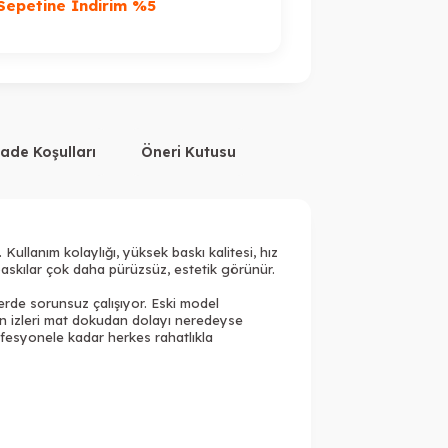
%
Sepetine İndirim %5
7.000TL Üzeri F
İade Koşulları
Öneri Kutusu
r. Kullanım kolaylığı, yüksek baskı kalitesi, hız
baskılar çok daha pürüzsüz, estetik görünür.
erde sorunsuz çalışıyor. Eski model
man izleri mat dokudan dolayı neredeyse
fesyonele kadar herkes rahatlıkla