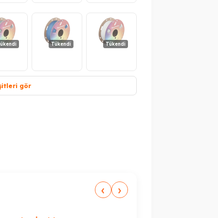
Peşin Fiyatına 3 Taksit
ükendi
Tükendi
Tükendi
itleri gör
Tükendi
Tükendi
ükendi
Tükendi
‹
›