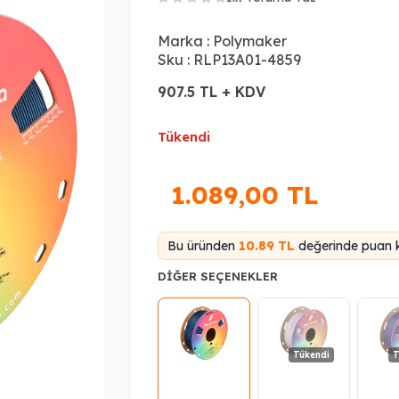
Marka :
Polymaker
Sku :
RLP13A01-4859
907.5 TL + KDV
Tükendi
1.089,00
TL
Bu üründen
10.89 TL
değerinde puan k
DIĞER SEÇENEKLER
Tükendi
T