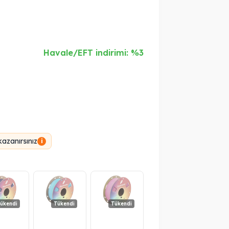
Havale/EFT indirimi: %3
azanırsınız
i
ükendi
Tükendi
Tükendi