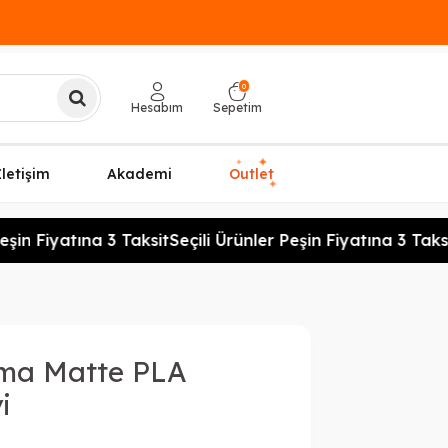
0
Hesabım
Sepetim
✦
✦
İletişim
Akademi
Outlet
✦
şin Fiyatına 3 Taksit
Seçili Ürünler Peşin Fiyatına 3 Taksit
ma Matte PLA
i