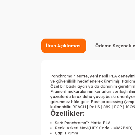
Ürün Açıklaması
Ödeme Seçenekle
Panchroma™ Matte, yeni nesil PLA deneyimi s
ve güvenilirlik hedeflenerek üretilmiş. Parl
Özel bir baskı ayarı ya da donanım gerektirme
Filament makaralarının kenarları sertleştiri
yazıcılarda biraz daha yavaş baskı öneriliyo
görünmez hâle gelir. Post-processing (zımp
kullanabilir. REACH | RoHS | 889 | PCP | ISO9
Özellikler:
Seri: Panchroma™ Matte PLA
Renk: Askeri Mavi(HEX Code - ⌗062B4D)
Çap: 1.75mm