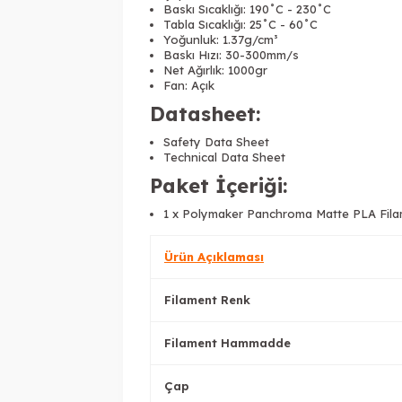
Baskı Sıcaklığı: 190˚C - 230˚C
Tabla Sıcaklığı: 25˚C - 60˚C
Yoğunluk: 1.37g/cm³
Baskı Hızı: 30-300mm/s
Net Ağırlık: 1000gr
Fan: Açık
Datasheet:
Safety Data Sheet
Technical Data Sheet
Paket İçeriği:
1 x Polymaker Panchroma Matte PLA Fila
Ürün Açıklaması
Filament Renk
Filament Hammadde
Çap