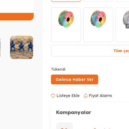
Peşin Fiyatına 3 Taksit
T
Tüm çeş
Tükendi
Gelince Haber Ver
Listeye Ekle
Fiyat Alarmı
Tükendi
T
Kampanyalar