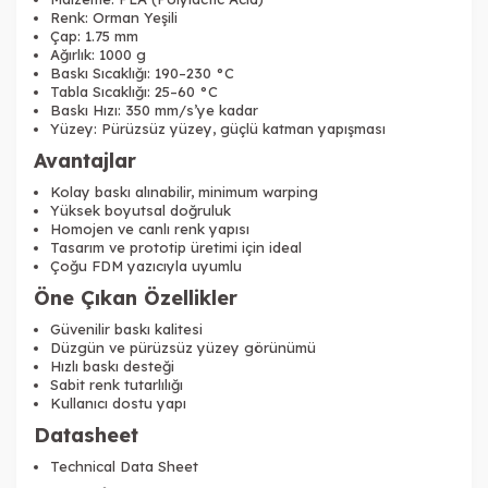
Renk: Orman Yeşili
Çap: 1.75 mm
Ağırlık: 1000 g
Baskı Sıcaklığı: 190–230 °C
Tabla Sıcaklığı: 25–60 °C
Baskı Hızı: 350 mm/s’ye kadar
Tükendi
Tükendi
Yüzey: Pürüzsüz yüzey, güçlü katman yapışması
Avantajlar
Kolay baskı alınabilir, minimum warping
Yüksek boyutsal doğruluk
Homojen ve canlı renk yapısı
Tasarım ve prototip üretimi için ideal
Tükendi
Çoğu FDM yazıcıyla uyumlu
Öne Çıkan Özellikler
Güvenilir baskı kalitesi
Düzgün ve pürüzsüz yüzey görünümü
Hızlı baskı desteği
Sabit renk tutarlılığı
Kullanıcı dostu yapı
Datasheet
Technical Data Sheet