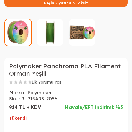
Peşin Fiyatına 3 Taksit
Polymaker Panchroma PLA Filament
Orman Yeşili
İlk Yorumu Yaz
Marka :
Polymaker
Sku :
RLP15A08-2056
914 TL + KDV
Havale/EFT indirimi: %3
Tükendi