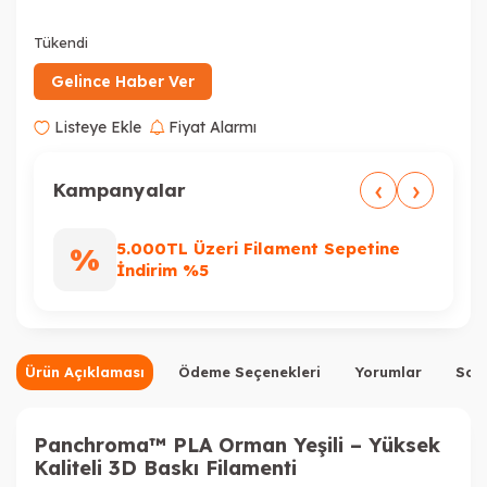
Tükendi
Tükendi
Tükendi
Gelince Haber Ver
Listeye Ekle
Fiyat Alarmı
‹
›
Tükendi
Tükendi
Kampanyalar
5.000TL Üzeri Filament Sepetine
%
%
İndirim %5
Ürün Açıklaması
Ödeme Seçenekleri
Yorumlar
Sor
Panchroma™ PLA Orman Yeşili – Yüksek
Kaliteli 3D Baskı Filamenti
Tükendi
Tükendi