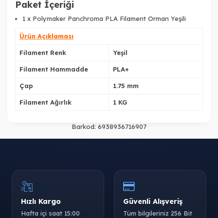
Paket İçeriği
1 x Polymaker Panchroma PLA Filament Orman Yeşili
Ürün Açıklaması
Filament Renk
Yeşil
Filament Hammadde
PLA+
Çap
1.75 mm
Filament Ağırlık
1 KG
Barkod:
6938936716907
Hızlı Kargo
Güvenli Alışveriş
Hafta içi saat 15:00
Tüm bilgileriniz 256 Bit