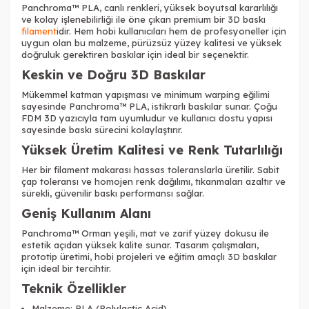
Panchroma™ PLA, canlı renkleri, yüksek boyutsal kararlılığı
ve kolay işlenebilirliği ile öne çıkan premium bir 3D baskı
filament
idir. Hem hobi kullanıcıları hem de profesyoneller için
uygun olan bu malzeme, pürüzsüz yüzey kalitesi ve yüksek
doğruluk gerektiren baskılar için ideal bir seçenektir.
Keskin ve Doğru 3D Baskılar
Tükendi
Mükemmel katman yapışması ve minimum warping eğilimi
sayesinde Panchroma™ PLA, istikrarlı baskılar sunar. Çoğu
FDM 3D yazıcıyla tam uyumludur ve kullanıcı dostu yapısı
sayesinde baskı sürecini kolaylaştırır.
Yüksek Üretim Kalitesi ve Renk Tutarlılığı
Her bir filament makarası hassas toleranslarla üretilir. Sabit
çap toleransı ve homojen renk dağılımı, tıkanmaları azaltır ve
Tükendi
Tükendi
sürekli, güvenilir baskı performansı sağlar.
Geniş Kullanım Alanı
Panchroma™ Orman yeşili, mat ve zarif yüzey dokusu ile
estetik açıdan yüksek kalite sunar. Tasarım çalışmaları,
prototip üretimi, hobi projeleri ve eğitim amaçlı 3D baskılar
için ideal bir tercihtir.
Tükendi
Tükendi
Tükendi
Teknik Özellikler
Malzeme: PLA (Polylactic Acid)