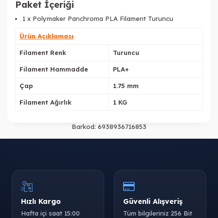
Paket İçeriği
1 x Polymaker Panchroma PLA Filament Turuncu
Ürün Açıklaması
Filament Renk
Turuncu
Filament Hammadde
PLA+
Çap
1.75 mm
Filament Ağırlık
1 KG
Barkod:
6938936716853
Hızlı Kargo
Güvenli Alışveriş
Hafta içi saat 15:00
Tüm bilgileriniz 256 Bit