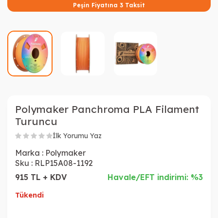
Peşin Fiyatına 3 Taksit
Polymaker Panchroma PLA Filament
Turuncu
İlk Yorumu Yaz
Marka :
Polymaker
Sku :
RLP15A08-1192
915 TL + KDV
Havale/EFT indirimi: %3
Tükendi