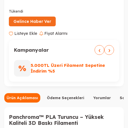
Tükendi
Tükendi
Tükendi
Gelince Haber Ver
Listeye Ekle
Fiyat Alarmı
‹
›
Tükendi
Kampanyalar
5.000TL Üzeri Filament Sepetine
%
%
İndirim %5
Tükendi
Ürün Açıklaması
Ödeme Seçenekleri
Yorumlar
Sor
Panchroma™ PLA Turuncu – Yüksek
Kaliteli 3D Baskı Filamenti