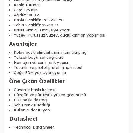
Renk: Turuncu
Çap: 1.75 mm
Ağırlık: 1000 g
Baskı Sıcaklığı: 190–230 °C
Tabla Sıcaklığı: 25–60 °C
Baskı Hızı: 350 mm/s’ye kadar
Tükendi
Tükendi
Yüzey: Pürüzsüz yüzey, güçlü katman yapışması
Avantajlar
Kolay baskı alınabilir, minimum warping
Yüksek boyutsal doğruluk
Homojen ve canlı renk yapısı
Tasarım ve prototip üretimi için ideal
Çoğu FDM yazıcıyla uyumlu
Tükendi
Öne Çıkan Özellikler
Güvenilir baskı kalitesi
Düzgün ve pürüzsüz yüzey görünümü
Hızlı baskı desteği
Sabit renk tutarlılığı
Kullanıcı dostu yapı
Datasheet
Technical Data Sheet