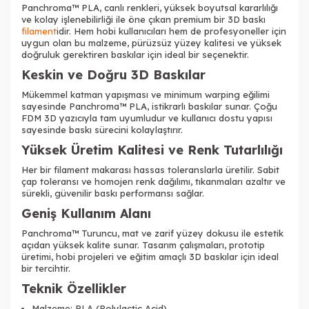
Tükendi
Tükendi
Panchroma™ PLA, canlı renkleri, yüksek boyutsal kararlılığı
ve kolay işlenebilirliği ile öne çıkan premium bir 3D baskı
filament
idir. Hem hobi kullanıcıları hem de profesyoneller için
uygun olan bu malzeme, pürüzsüz yüzey kalitesi ve yüksek
doğruluk gerektiren baskılar için ideal bir seçenektir.
Keskin ve Doğru 3D Baskılar
Mükemmel katman yapışması ve minimum warping eğilimi
Tükendi
sayesinde Panchroma™ PLA, istikrarlı baskılar sunar. Çoğu
FDM 3D yazıcıyla tam uyumludur ve kullanıcı dostu yapısı
sayesinde baskı sürecini kolaylaştırır.
Yüksek Üretim Kalitesi ve Renk Tutarlılığı
Her bir filament makarası hassas toleranslarla üretilir. Sabit
çap toleransı ve homojen renk dağılımı, tıkanmaları azaltır ve
sürekli, güvenilir baskı performansı sağlar.
Tükendi
Tükendi
Geniş Kullanım Alanı
Panchroma™ Turuncu, mat ve zarif yüzey dokusu ile estetik
açıdan yüksek kalite sunar. Tasarım çalışmaları, prototip
üretimi, hobi projeleri ve eğitim amaçlı 3D baskılar için ideal
bir tercihtir.
Teknik Özellikler
Tükendi
Tükendi
Tükendi
Malzeme: PLA (Polylactic Acid)