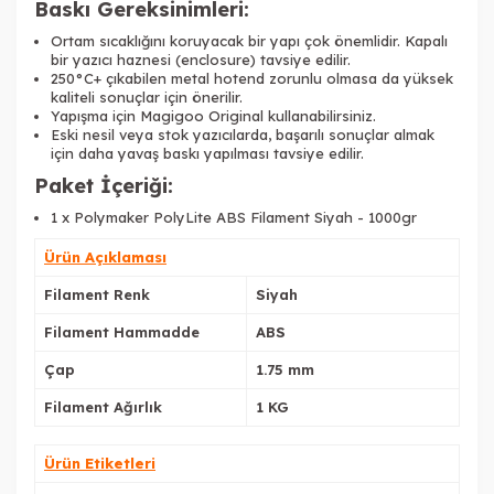
Baskı Gereksinimleri:
Ortam sıcaklığını koruyacak bir yapı çok önemlidir. Kapalı
bir yazıcı haznesi (enclosure) tavsiye edilir.
250°C+ çıkabilen metal hotend zorunlu olmasa da yüksek
kaliteli sonuçlar için önerilir.
Yapışma için Magigoo Original kullanabilirsiniz.
Eski nesil veya stok yazıcılarda, başarılı sonuçlar almak
için daha yavaş baskı yapılması tavsiye edilir.
Paket İçeriği:
1 x Polymaker PolyLite ABS Filament Siyah - 1000gr
Ürün Açıklaması
Filament Renk
Siyah
Filament Hammadde
ABS
Çap
1.75 mm
Filament Ağırlık
1 KG
Ürün Etiketleri