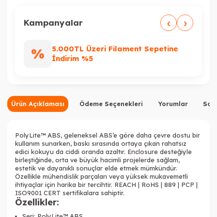
‹
›
Kampanyalar
5.000TL Üzeri Filament Sepetine
%
%
İndirim %5
Ürün Açıklaması
Ödeme Seçenekleri
Yorumlar
Sor
PolyLite™ ABS, geleneksel ABS’e göre daha çevre dostu bir
kullanım sunarken, baskı sırasında ortaya çıkan rahatsız
edici kokuyu da ciddi oranda azaltır. Enclosure desteğiyle
birleştiğinde, orta ve büyük hacimli projelerde sağlam,
estetik ve dayanıklı sonuçlar elde etmek mümkündür.
Özellikle mühendislik parçaları veya yüksek mukavemetli
ihtiyaçlar için harika bir tercihtir. REACH | RoHS | 889 | PCP |
ISO9001 CERT sertifikalara sahiptir.
Özellikler:
Seri: PolyLite™ ABS