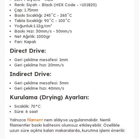
Renk: Siyah - Black (HEX Code - ⌗101820)
Çap: 1.75mm
Baskı Sıcaklığı: 245˚C - 265˚C
Tabla Sıcaklığı: 90˚C - 100˚C
Yoğunluk:1.12g/cm³
Baskı Hızı: 30mm/s - 50mm/s
Net Ağırlık: 1000gr
Fan: Kapalı
Direct Drive:
Geri çekilme mesafesi: 1mm
Geri çekilme hızı: 20mm/s
Indirect Drive:
Geri çekilme mesafesi: 3mm
Geri çekilme hızı: 40mm/s
Kurulama (Drying) Ayarları:
Sıcaklık: 70°C
Süre: 6 saat
Yalnızca
filament
nem aldıysa uygulanmalıdır. Nemli
filamentler baskı kalitesini olumsuz etkileyebilir. Özellikle
uzun süre açıkta kalan makaralarda, kurutma işlemi önerilir.