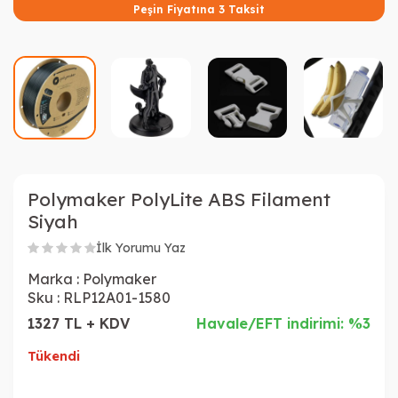
Peşin Fiyatına 3 Taksit
Polymaker PolyLite ABS Filament
Siyah
İlk Yorumu Yaz
Marka :
Polymaker
Sku :
RLP12A01-1580
1327 TL + KDV
Havale/EFT indirimi: %3
Tükendi