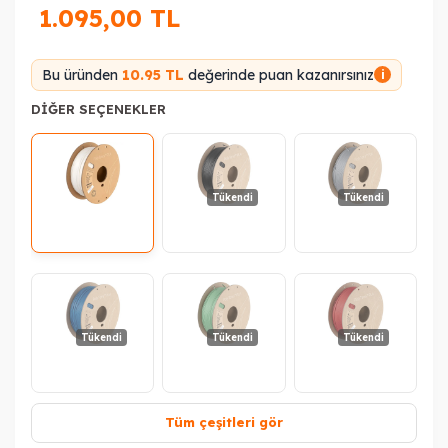
1.095,00
TL
Bu üründen
10.95 TL
değerinde puan kazanırsınız
i
DIĞER SEÇENEKLER
Tükendi
Tükendi
Tükendi
Tükendi
Tükendi
Tüm çeşitleri gör