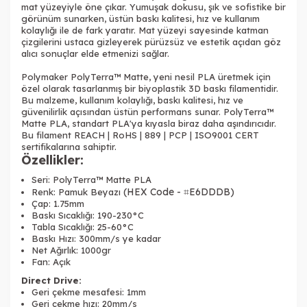
mat yüzeyiyle öne çıkar. Yumuşak dokusu, şık ve sofistike bir
görünüm sunarken, üstün baskı kalitesi, hız ve kullanım
kolaylığı ile de fark yaratır. Mat yüzeyi sayesinde katman
çizgilerini ustaca gizleyerek pürüzsüz ve estetik açıdan göz
alıcı sonuçlar elde etmenizi sağlar.
Polymaker PolyTerra™ Matte, yeni nesil PLA üretmek için
özel olarak tasarlanmış bir biyoplastik 3D baskı filamentidir.
Bu malzeme, kullanım kolaylığı, baskı kalitesi, hız ve
güvenilirlik açısından üstün performans sunar. PolyTerra™
Matte PLA, standart PLA'ya kıyasla biraz daha aşındırıcıdır.
Bu filament REACH | RoHS | 889 | PCP | ISO9001 CERT
sertifikalarına sahiptir.
Özellikler:
Seri: PolyTerra™ Matte PLA
(HEX Code - ⌗E6DDDB)
Renk: Pamuk Beyazı
Çap: 1.75mm
Baskı Sıcaklığı: 190-230°C
Tabla Sıcaklığı: 25-60°C
Baskı Hızı: 300mm/s ye kadar
Net Ağırlık: 1000gr
Fan: Açık
Direct Drive:
Geri çekme mesafesi: 1mm
Geri çekme hızı: 20mm/s