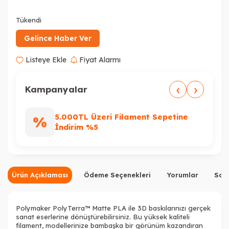
Tükendi
Tükendi
Tükendi
Tükendi
Gelince Haber Ver
Listeye Ekle
Fiyat Alarmı
‹
›
Tükendi
Kampanyalar
5.000TL Üzeri Filament Sepetine
%
%
İndirim %5
Ürün Açıklaması
Ödeme Seçenekleri
Yorumlar
Sor
Polymaker PolyTerra™ Matte PLA ile 3D baskılarınızı gerçek
sanat eserlerine dönüştürebilirsiniz. Bu yüksek kaliteli
filament, modellerinize bambaşka bir görünüm kazandıran