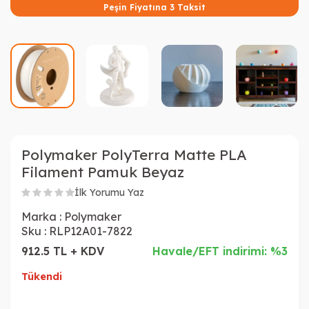
Peşin Fiyatına 3 Taksit
Polymaker PolyTerra Matte PLA
Filament Pamuk Beyaz
İlk Yorumu Yaz
Marka :
Polymaker
Sku :
RLP12A01-7822
912.5 TL + KDV
Havale/EFT indirimi: %3
Tükendi