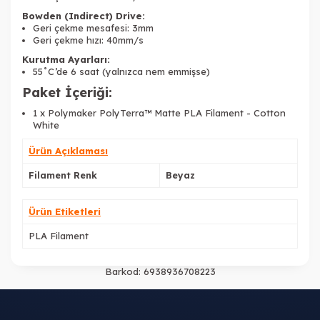
Bowden (Indirect) Drive:
Geri çekme mesafesi: 3mm
Geri çekme hızı: 40mm/s
Kurutma Ayarları:
55˚C’de 6 saat (yalnızca nem emmişse)
Paket İçeriği:
1 x Polymaker PolyTerra™ Matte PLA Filament - Cotton
White
Ürün Açıklaması
Filament Renk
Beyaz
Ürün Etiketleri
PLA Filament
Barkod:
6938936708223