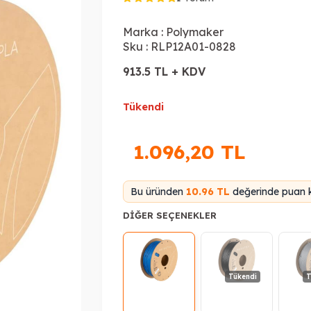
Marka :
Polymaker
Sku :
RLP12A01-0828
913.5 TL + KDV
Tükendi
1.096,20
TL
Bu üründen
10.96 TL
değerinde puan k
DIĞER SEÇENEKLER
Tükendi
T