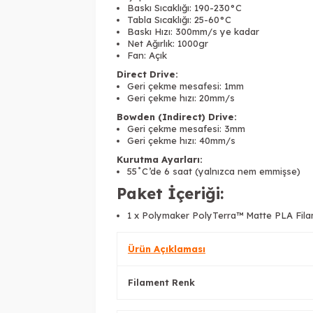
Baskı Sıcaklığı: 190-230°C
Tabla Sıcaklığı: 25-60°C
Baskı Hızı: 300mm/s ye kadar
Net Ağırlık: 1000gr
Fan: Açık
Direct Drive:
Geri çekme mesafesi: 1mm
Geri çekme hızı: 20mm/s
Bowden (Indirect) Drive:
Geri çekme mesafesi: 3mm
Geri çekme hızı: 40mm/s
Kurutma Ayarları:
55˚C’de 6 saat (yalnızca nem emmişse)
Paket İçeriği:
1 x Polymaker PolyTerra™ Matte PLA Fila
Ürün Açıklaması
Filament Renk