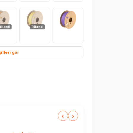
Peşin Fiyatına 3 Taksit
ükendi
Tükendi
itleri gör
‹
›