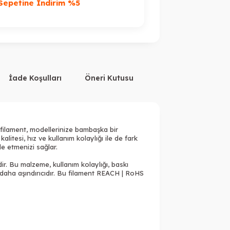
%
Sepetine İndirim %5
7.000TL Üzeri F
İade Koşulları
Öneri Kutusu
 filament, modellerinize bambaşka bir
tesi, hız ve kullanım kolaylığı ile de fark
e etmenizi sağlar.
r. Bu malzeme, kullanım kolaylığı, baskı
 daha aşındırıcıdır. Bu filament REACH | RoHS