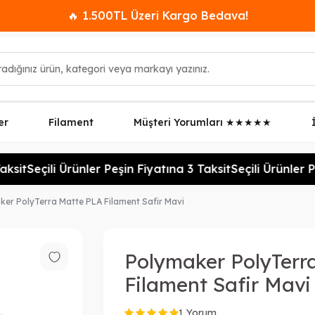
🔥 1.500TL Üzeri Kargo Bedava!
er
Filament
Müşteri Yorumları ★★★★★
sit
Seçili Ürünler Peşin Fiyatına 3 Taksit
Seçili Ürünler Pe
er PolyTerra Matte PLA Filament Safir Mavi
Polymaker PolyTerr
Filament Safir Mavi
1 Yorum