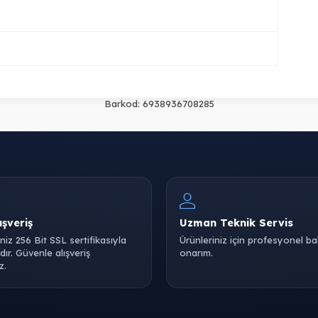
Barkod:
6938936708285
ışveriş
Uzman Teknik Servis
iniz 256 Bit SSL sertifikasıyla
Ürünleriniz için profesyonel b
ır. Güvenle alışveriş
onarım.
z.