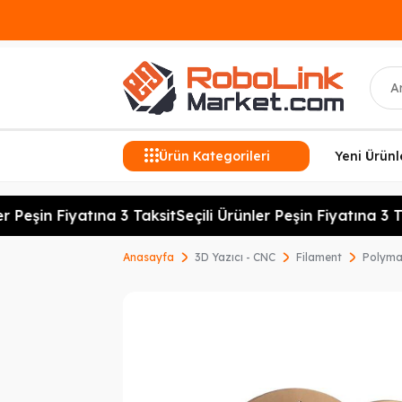
Ara
Ürün Kategorileri
Yeni Ürünl
 Peşin Fiyatına 3 Taksit
Seçili Ürünler Peşin Fiyatına 3 Tak
Anasayfa
3D Yazıcı - CNC
Filament
Polymak