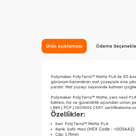
Ürün Açıklaması
Ödeme Seçenekle
Polymaker PolyTerra™ Matte PLA ile 3D baskıl
görünüm kazandıran mat yüzeyiyle öne çıkar. 
yaratır. Mat yüzeyi sayesinde katman çizgile
Polymaker PolyTerra™ Matte, yeni nesil PLA ü
kalitesi, hız ve güvenilirlik açısından üstü
| 889 | PCP | ISO9001 CERT sertifikalarına sah
Özellikler:
Seri: PolyTerra™ Matte PLA
(HEX Code - ⌗005AA2)
Renk: Safir Mavi
Çap: 1.75mm