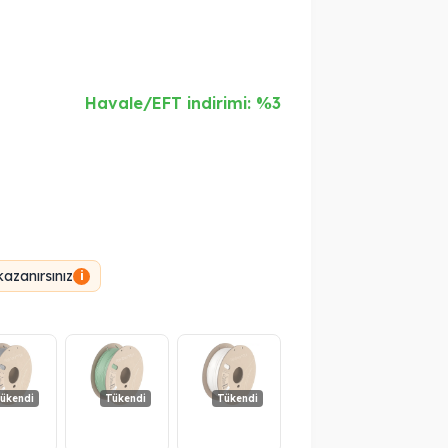
Havale/EFT indirimi: %3
azanırsınız
i
ükendi
Tükendi
Tükendi