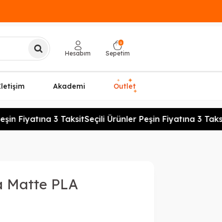
0
Hesabım
Sepetim
✦
✦
İletişim
Akademi
Outlet
✦
şin Fiyatına 3 Taksit
Seçili Ürünler Peşin Fiyatına 3 Taksit
a Matte PLA