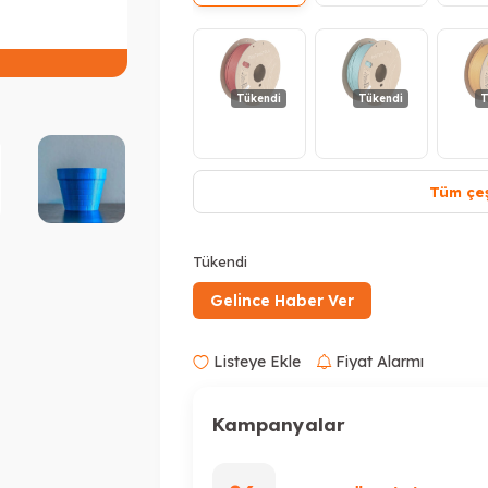
Peşin Fiyatına 3 Taksit
Tükendi
Tükendi
T
Tüm çeş
Tükendi
Tükendi
Gelince Haber Ver
Listeye Ekle
Fiyat Alarmı
Kampanyalar