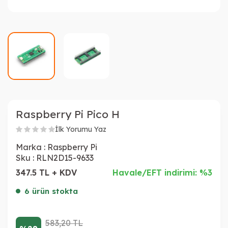
Raspberry Pi Pico H
İlk Yorumu Yaz
Marka :
Raspberry Pi
Sku :
RLN2D15-9633
347.5 TL + KDV
Havale/EFT indirimi: %3
6 ürün stokta
583,20
TL