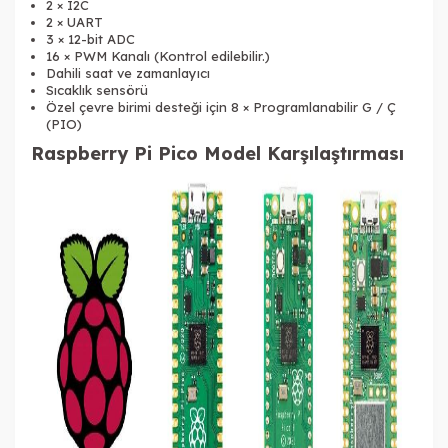
2 × I2C
2 × UART
3 × 12-bit ADC
16 ×
PWM
Kanalı (Kontrol edilebilir.)
Dahili saat ve zamanlayıcı
Sıcaklık sensörü
Özel çevre birimi desteği için 8 × Programlanabilir G / Ç
(PIO)
Raspberry Pi Pico Model Karşılaştırması