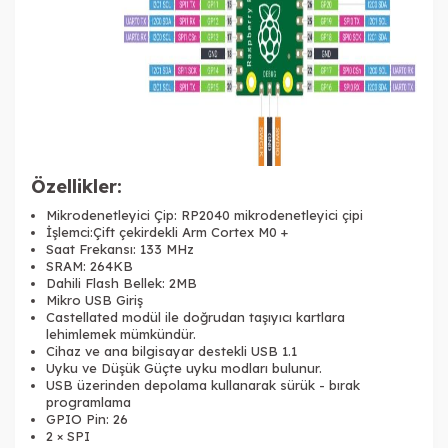
Özellikler:
Mikrodenetleyici Çip: RP2040 mikrodenetleyici çipi
İşlemci:Çift çekirdekli Arm Cortex M0 +
Saat Frekansı: 133 MHz
SRAM: 264KB
Dahili Flash Bellek: 2MB
Mikro USB Giriş
Castellated modül ile doğrudan taşıyıcı kartlara
lehimlemek mümkündür.
Cihaz ve ana bilgisayar destekli USB 1.1
Uyku ve Düşük Güçte uyku modları bulunur.
USB üzerinden depolama kullanarak sürük - bırak
programlama
GPIO Pin: 26
2 × SPI