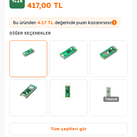
%28
417,00
TL
Bu üründen
4.17 TL
değerinde puan kazanırsınız
i
DIĞER SEÇENEKLER
Tükendi
Tüm çeşitleri gör