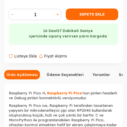
SEPETE EKLE
16 Saat
27 Dakika
0 Saniye
içerisinde sipariş verirsen yarın kargoda
Listeye Ekle
Fiyat Alarmı
Ürün Açıklaması
Ödeme Seçenekleri
Yorumlar
Sor
Raspberry Pi Pico H,
Raspberry Pi Pico
'nun pinleri headerlı
ve Debug pinleri konnektörlü versiyonudur.
Raspberry Pi Pico ise, Raspberry Pi tarafından tasarlanan
yepyeni bir mikrodenetleyici çipi olan
RP2040
kullanılarak
oluşturulmuş küçük, hızlı ve çok yönlü bir karttır. C ve
MicroPython ile programlanabilen Raspberry Pi Pico,
cihazları kontrol etmekten hafif bir ekranı çalıştırmaya kadar