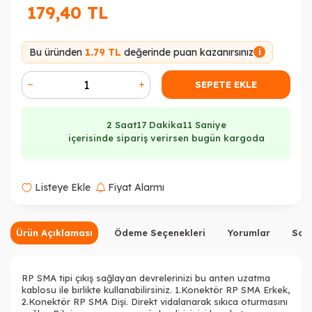
179,40
TL
Bu üründen
1.79 TL
değerinde puan kazanırsınız
i
SEPETE EKLE
2 Saat
17 Dakika
11 Saniye
içerisinde sipariş verirsen bugün kargoda
Listeye Ekle
Fiyat Alarmı
Ürün Açıklaması
Ödeme Seçenekleri
Yorumlar
Sor
RP SMA tipi çıkış sağlayan devrelerinizi bu anten uzatma
kablosu ile birlikte kullanabilirsiniz. 1.Konektör RP SMA Erkek,
2.Konektör RP SMA Dişi. Direkt vidalanarak sıkıca oturmasını