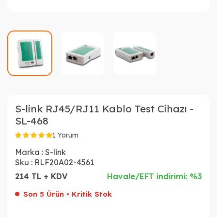
S-link RJ45/RJ11 Kablo Test Cihazı -
SL-468
1 Yorum
Marka :
S-link
Sku :
RLF20A02-4561
214 TL + KDV
Havale/EFT indirimi: %3
Son 5 Ürün • Kritik Stok