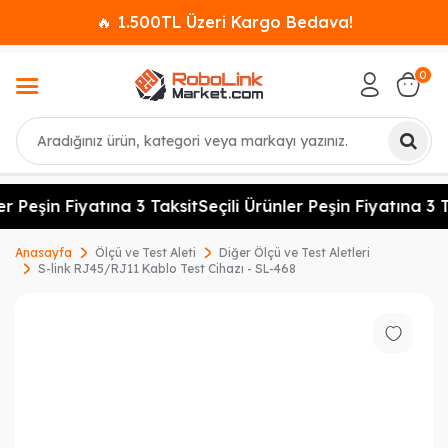
🔥 1.500TL Üzeri Kargo Bedava!
0
Ara
er Peşin Fiyatına 3 Taksit
Seçili Ürünler Peşin Fiyatına 3 T
Anasayfa
Ölçü ve Test Aleti
Diğer Ölçü ve Test Aletleri
S-link RJ45/RJ11 Kablo Test Cihazı - SL-468