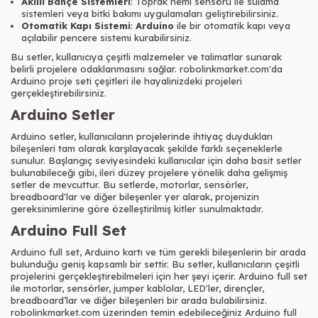
Akıllı Bahçe Sistemleri
: Toprak nemi sensörü ile sulama
sistemleri veya bitki bakımı uygulamaları geliştirebilirsiniz.
Otomatik Kapı Sistemi
:
Arduino
ile bir otomatik kapı veya
açılabilir pencere sistemi kurabilirsiniz.
Bu setler, kullanıcıya çeşitli malzemeler ve talimatlar sunarak
belirli projelere odaklanmasını sağlar. robolinkmarket.com'da
Arduino proje seti çeşitleri ile hayalinizdeki projeleri
gerçekleştirebilirsiniz.
Arduino Setler
Arduino setler, kullanıcıların projelerinde ihtiyaç duydukları
bileşenleri tam olarak karşılayacak şekilde farklı seçeneklerle
sunulur. Başlangıç seviyesindeki kullanıcılar için daha basit setler
bulunabileceği gibi, ileri düzey projelere yönelik daha gelişmiş
setler de mevcuttur. Bu setlerde, motorlar, sensörler,
breadboard'lar ve diğer bileşenler yer alarak, projenizin
gereksinimlerine göre özelleştirilmiş kitler sunulmaktadır.
Arduino Full Set
Arduino full set, Arduino kartı ve tüm gerekli bileşenlerin bir arada
bulunduğu geniş kapsamlı bir settir. Bu setler, kullanıcıların çeşitli
projelerini gerçekleştirebilmeleri için her şeyi içerir. Arduino full set
ile motorlar, sensörler, jumper kablolar, LED'ler, dirençler,
breadboard’lar ve diğer bileşenleri bir arada bulabilirsiniz.
robolinkmarket.com üzerinden temin edebileceğiniz Arduino full