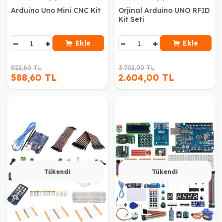
Arduino Uno Mini CNC Kit
Orjinal Arduino UNO RFID
Kit Seti
−
+
−
+
Ekle
Ekle
822,60 TL
3.702,00 TL
588,60 TL
2.604,00 TL
Tükendi
Tükendi