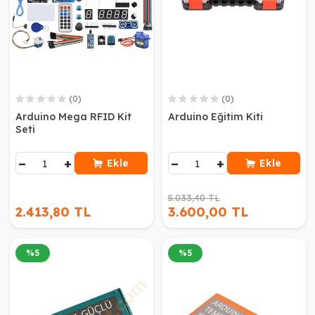
(0)
(0)
Arduino Mega RFID Kit
Arduino Eğitim Kiti
Seti
−
+
−
+
Ekle
Ekle
5.033,40 TL
2.413,80 TL
3.600,00 TL
%
5
%
5