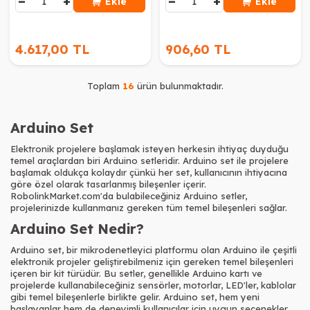
−
+
−
+
Ekle
Ekle
4.617,00 TL
906,60 TL
Toplam
16
ürün bulunmaktadır.
Arduino Set
Elektronik projelere başlamak isteyen herkesin ihtiyaç duyduğu
temel araçlardan biri Arduino setleridir. Arduino set ile projelere
başlamak oldukça kolaydır çünkü her set, kullanıcının ihtiyacına
göre özel olarak tasarlanmış bileşenler içerir.
RobolinkMarket.com'da bulabileceğiniz Arduino setler,
projelerinizde kullanmanız gereken tüm temel bileşenleri sağlar.
Arduino Set Nedir?
Arduino set, bir mikrodenetleyici platformu olan Arduino ile çeşitli
elektronik projeler geliştirebilmeniz için gereken temel bileşenleri
içeren bir kit türüdür. Bu setler, genellikle Arduino kartı ve
projelerde kullanabileceğiniz sensörler, motorlar, LED'ler, kablolar
gibi temel bileşenlerle birlikte gelir. Arduino set, hem yeni
başlayanlar hem de deneyimli kullanıcılar için uygun seçenekler