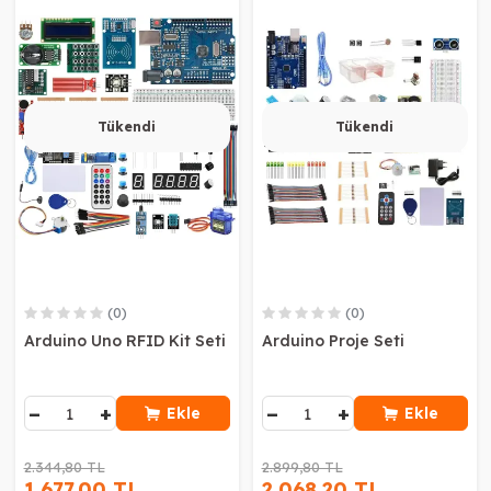
Tükendi
Tükendi
(0)
(0)
Arduino Uno RFID Kit Seti
Arduino Proje Seti
−
+
−
+
Ekle
Ekle
2.344,80 TL
2.899,80 TL
1.677,00 TL
2.068,20 TL