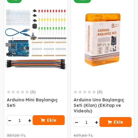
(0)
(0)
Arduino Mini Başlangıç
Arduino Uno Başlangıç
Seti
Seti (Klon) (EKitap ve
Videolu)
−
+
Ekle
−
+
Ekle
387,00 TL
609,60 TL