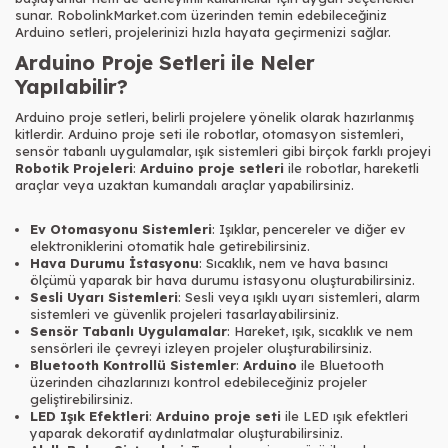
sunar. RobolinkMarket.com üzerinden temin edebileceğiniz
Arduino setleri, projelerinizi hızla hayata geçirmenizi sağlar.
Arduino Proje Setleri ile Neler
Yapılabilir?
Arduino proje setleri, belirli projelere yönelik olarak hazırlanmış
kitlerdir. Arduino proje seti ile robotlar, otomasyon sistemleri,
sensör tabanlı uygulamalar, ışık sistemleri gibi birçok farklı projeyi
Robotik Projeleri
:
Arduino proje setleri
ile robotlar, hareketli
araçlar veya uzaktan kumandalı araçlar yapabilirsiniz.
Ev Otomasyonu Sistemleri
: Işıklar, pencereler ve diğer ev
elektroniklerini otomatik hale getirebilirsiniz.
Hava Durumu İstasyonu
: Sıcaklık, nem ve hava basıncı
ölçümü yaparak bir hava durumu istasyonu oluşturabilirsiniz.
Sesli Uyarı Sistemleri
: Sesli veya ışıklı uyarı sistemleri, alarm
sistemleri ve güvenlik projeleri tasarlayabilirsiniz.
Sensör Tabanlı Uygulamalar
: Hareket, ışık, sıcaklık ve nem
sensörleri ile çevreyi izleyen projeler oluşturabilirsiniz.
Bluetooth Kontrollü Sistemler
:
Arduino
ile Bluetooth
üzerinden cihazlarınızı kontrol edebileceğiniz projeler
geliştirebilirsiniz.
LED Işık Efektleri
:
Arduino proje seti
ile LED ışık efektleri
yaparak dekoratif aydınlatmalar oluşturabilirsiniz.