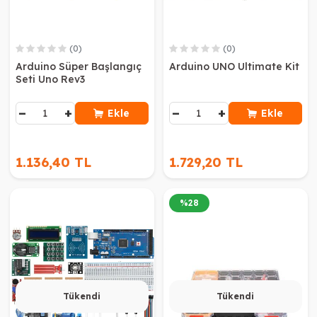
(0)
(0)
Arduino Süper Başlangıç
Arduino UNO Ultimate Kit
Seti Uno Rev3
−
+
−
+
Ekle
Ekle
1.136,40 TL
1.729,20 TL
%
28
Tükendi
Tükendi