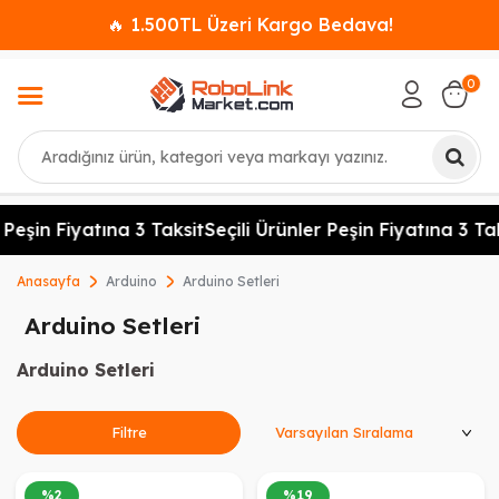
🔥 1.500TL Üzeri Kargo Bedava!
0
Ara
Peşin Fiyatına 3 Taksit
Seçili Ürünler Peşin Fiyatına 3 Taks
Anasayfa
Arduino
Arduino Setleri
Arduino Setleri
Arduino Setleri
Ürünleri Sırala
Filtre
%
2
%
19