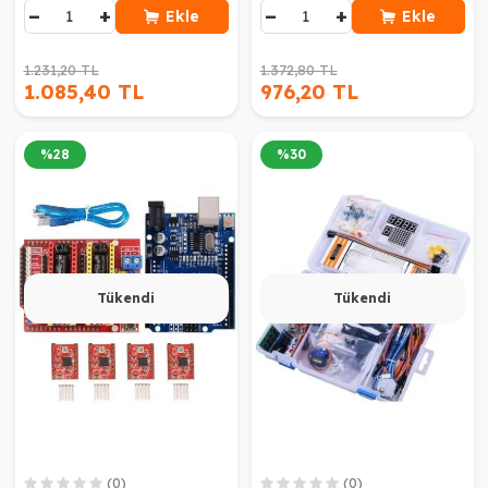
−
+
−
+
Ekle
Ekle
1.231,20 TL
1.372,80 TL
1.085,40 TL
976,20 TL
%
28
%
30
Tükendi
Tükendi
(0)
(0)