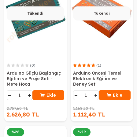
Tükendi
Tükendi
(0)
(1)
Arduino Güçlü Başlangıç
Arduino Öncesi Temel
Eğitim ve Proje Seti -
Elektronik Eğitim ve
Mete Hoca
Deney Set
−
+
−
+
Ekle
Ekle
2.757,60 TL
1.168,20 TL
2.626,80 TL
1.112,40 TL
%
28
%
29