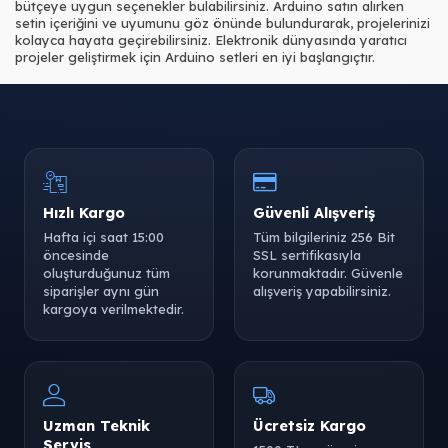
bütçeye uygun seçenekler bulabilirsiniz. Arduino satın alırken
setin içeriğini ve uyumunu göz önünde bulundurarak, projelerinizi
kolayca hayata geçirebilirsiniz. Elektronik dünyasında yaratıcı
projeler geliştirmek için Arduino setleri en iyi başlangıçtır.
Hızlı Kargo
Güvenli Alışveriş
Hafta içi saat 15:00
Tüm bilgileriniz 256 Bit
öncesinde
SSL sertifikasıyla
oluşturduğunuz tüm
korunmaktadır. Güvenle
siparişler aynı gün
alışveriş yapabilirsiniz.
kargoya verilmektedir.
Uzman Teknik
Ücretsiz Kargo
Servis