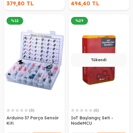
379,80 TL
494,40 TL
%
12
%
29
Tükendi
(0)
(0)
Arduino 37 Parça Sensör
IoT Başlangıç Seti -
Kiti
NodeMCU