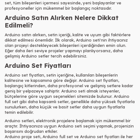
set, tüm bileşenleri içermesi sayesinde, yeni başlayanlar ve
profesyoneller için mükemmel bir başlangıç noktasıdır.
Arduino Satın Alırken Nelere Dikkat
Edilmeli?
Arduino satın alırken, setin içeriği, kalite ve uyum gibi faktörlere
dikkat edilmesi önemlidir. İlk olarak, Arduino seti'nin ihtiyacınız
olan projeyi destekleyecek bileşenleri içerdiğinden emin olun.
Eğer daha ileri seviye projeler yapmayı planlıyorsanız, daha
gelişmiş Arduino setler tercih edebilirsiniz.
Arduino Set Fiyatları
Arduino set fiyatları, setin içeriğine, kullanılan bileşenlerin
kalitesine ve kapsamına göre değişir. Arduino set fiyatları,
başlangıç kitlerinden, daha profesyonel ve gelişmiş setlere kadar
geniş bir yelpazeye sahiptir. Arduino seti almak isteyenler,
bütçelerine göre uygun seçenekleri sitemizde bulunur. Arduino
full set gibi daha kapsamlı setler, genellikle daha yüksek fiyatlarla
sunulurken, daha küçük ve basit setler daha uygun fiyatlarla
temin edilebilir.
Arduino setleri, elektronik projelere başlamak için mükemmel bir
araçtır. İhtiyacınıza uygun Arduino seti seçimi yapmak, projenizin
başarısını doğrudan etkiler.
Arduino proje seti, Arduino full set ve Arduino set fiyatları ile her