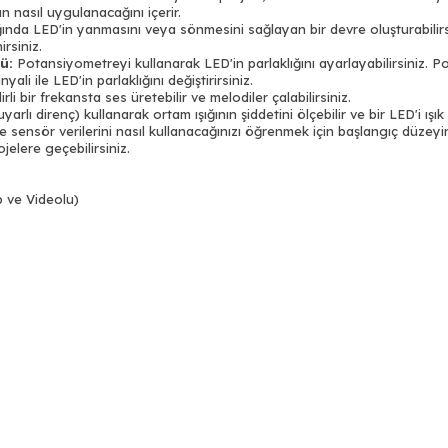
şın nasıl uygulanacağını içerir.
nda LED'in yanmasını veya sönmesini sağlayan bir devre oluşturabilirsiniz
rsiniz.
ü:
Potansiyometreyi kullanarak LED'in parlaklığını ayarlayabilirsiniz. 
i ile LED'in parlaklığını değiştirirsiniz.
li bir frekansta ses üretebilir ve melodiler çalabilirsiniz.
arlı direnç) kullanarak ortam ışığının şiddetini ölçebilir ve bir LED'i ışık
 ve sensör verilerini nasıl kullanacağınızı öğrenmek için başlangıç düzey
jelere geçebilirsiniz.
p ve Videolu)