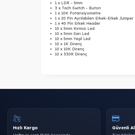
1 x LDR – 5mm
3 x Tach Switch - Buton
1 x 10K Potansiyometre
1 x 20 Pin Ayrılabilen Erkek-Erkek Jumper
1 x 40 Pin Erkek Header
10 x 5mm Kırmızı Led
10 x 5mm Sarı Led
10 x 5mm Yeşil Led
10 x 1K Direnç
10 x 10K Direnç
10 x 330R Direnç
Hızlı Kargo
Güvenli Al