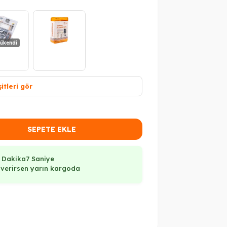
ükendi
itleri gör
SEPETE EKLE
 Dakika
6 Saniye
ş verirsen yarın kargoda