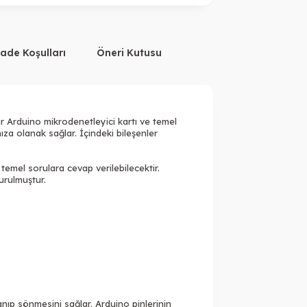
İade Koşulları
Öneri Kutusu
bir Arduino mikrodenetleyici kartı ve temel
a olanak sağlar. İçindeki bileşenler
temel sorulara cevap verilebilecektir.
turulmuştur.
anıp sönmesini sağlar. Arduino pinlerinin