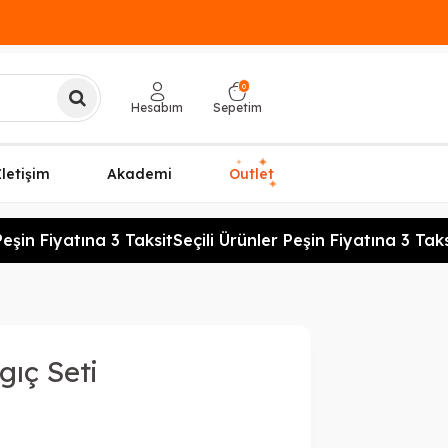
0
Hesabım
Sepetim
✦
✦
İletişim
Akademi
Outlet
✦
şin Fiyatına 3 Taksit
Seçili Ürünler Peşin Fiyatına 3 Taksit
gıç Seti