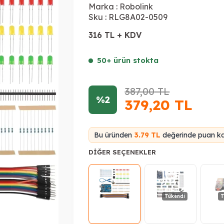
Marka :
Robolink
Sku :
RLG8A02-0509
316 TL + KDV
50+ ürün stokta
387,00
TL
%2
379,20
TL
Bu üründen
3.79 TL
değerinde puan kaz
DIĞER SEÇENEKLER
Tükendi
T