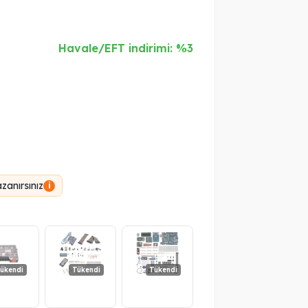
Havale/EFT indirimi: %3
anırsınız
i
ükendi
Tükendi
Tükendi