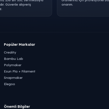
iniz 256 Bit SSL sertifikasıyla
Ürünleriniz için profesyonel b
ır. Güvenle alışveriş
onarım.
z.
Popüler Markalar
Creality
Bambu Lab
Polymaker
Esun Pla + Filament
Snapmaker
Elegoo
Önemli Bilgiler