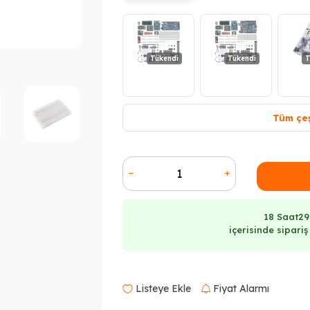
Tükendi
Tükendi
T
Tüm çeş
18 Saat
29
içerisinde sipari
Listeye Ekle
Fiyat Alarmı