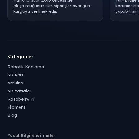
Hafta içi saat 15:00 öncesinde
Tüm bilgiler
oluşturduğunuz tüm siparişler aynı gün
korunmaktad
kargoya verilmektedir.
yapabilirsini
Kategoriler
Robotik Kodlama
SD Kart
Arduino
3D Yazıcılar
Raspberry Pi
Filament
Blog
Yasal Bilgilendirmeler