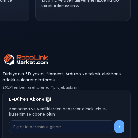
akım ve
1500 TL ve üzeri alışverişlerinizde kargo
ücreti ödemezsiniz.
Türkiye’nin 3D yazıcı, filament, Arduino ve teknik elektronik
odaklı e-ticaret platformu.
2013’ten beri üreticilerle. #projebaşlasın
E-Bülten Aboneliği
Kampanya ve yeniliklerden haberdar olmak için e-
bültenimize abone olun!