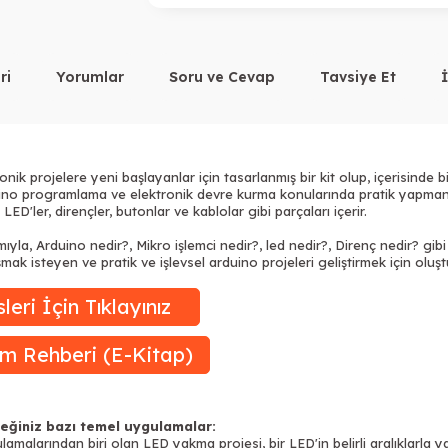
ri
Yorumlar
Soru ve Cevap
Tavsiye Et
onik projelere yeni başlayanlar için tasarlanmış bir kit olup, içerisinde 
ino
programlama ve elektronik devre kurma konularında pratik yapmanız
LED'ler, dirençler, butonlar ve kablolar gibi parçaları içerir.
la, Arduino nedir?, Mikro işlemci nedir?, led nedir?, Direnç nedir? gibi 
şmak isteyen ve pratik ve işlevsel
arduino
projeleri geliştirmek için oluş
leri İçin Tıklayınız
im Rehberi (E-Kitap)
ceğiniz bazı temel uygulamalar:
malarından biri olan LED yakma projesi, bir LED'in belirli aralıklarla y