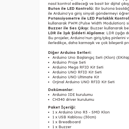
nasıl kontrol edileceği ve basit bir dijital çıkı
Buton ile LED Kontrolü:
Bir butona basıldığı
ile Arduino'ya giriş sinyali göndermeyi öğreni
Potansiyometre ile LED Parlaklık Kontrol
kullanarak PWM (Pulse Width Modulation) sinyal
Buzzer ile Ses Çıkışı:
Buzzer kullanarak belir
LDR ile Işık Şiddeti Algılama:
LDR (ışığa duy
Bu projeler, Arduino'nun giriş/çıkış pinlerini
ilerledikçe, daha karmaşık ve çok bileşenli pro
Diğer Arduino Setleri:
Arduino Uno Başlangıç Seti (Klon) (EKita
Arduino Proje Seti
Arduino Mega RFID Kit Seti
Arduino UNO RFID Kit Seti
Arduino UNO Ultimate Kit
Orjinal Arduino UNO RFID Kit Seti
Dokümanlar:
Arduino IDE kurulumu
CH340 driver kurulumu
Paket İçeriği:
1 x Arduino Uno R3 - SMD Klon
1 x USB Kablosu (30cm)
1 x Breadboard
1 x Buzzer