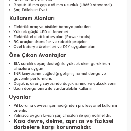
Boyut: 18 mm çap × 65 mm uzunluk (18650 standardı)
Şarj Edilebilir: Evet
Kullanım Alanları
Elektrikli araç ve bisiklet batarya paketleri
Yüksek güçlü LED el fenerleri
Elektrikli el aleti bataryaları (Power tools)
RC araçlar, drone’lar ve robotik projeler
Özel batarya üretimleri ve DIY uygulamaları
Öne Çıkan Avantajlar
15A sürekli deşarj desteği ile yüksek akım gerektiren
cihazlara uygun
INR kimyasının sağladığı gelişmiş termal denge ve
güvenilir performans
Düşük iç direnç sayesinde düşük ısınma ve yüksek verim
Uzun döngü ömrü ile sürdürülebilir kullanım
Uyarılar
Pil koruma devresi içermediğinden profesyonel kullanım
önerilir.
Yalnızca uygun Li-ion şarj cihazları ile şarj edilmelidir.
Kısa devre, delme, aşırı ısı ve fiziksel
darbelere karşı korunmalıdır.