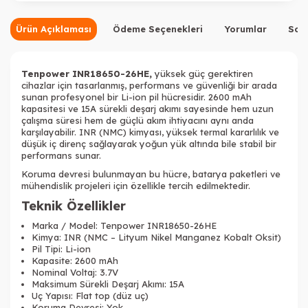
Ürün Açıklaması
Ödeme Seçenekleri
Yorumlar
Sor
Tenpower INR18650-26HE,
yüksek güç gerektiren
cihazlar için tasarlanmış, performans ve güvenliği bir arada
sunan profesyonel bir Li-ion pil hücresidir. 2600 mAh
kapasitesi ve 15A sürekli deşarj akımı sayesinde hem uzun
çalışma süresi hem de güçlü akım ihtiyacını aynı anda
karşılayabilir. INR (NMC) kimyası, yüksek termal kararlılık ve
düşük iç direnç sağlayarak yoğun yük altında bile stabil bir
performans sunar.
Koruma devresi bulunmayan bu hücre, batarya paketleri ve
mühendislik projeleri için özellikle tercih edilmektedir.
Teknik Özellikler
Marka / Model: Tenpower INR18650-26HE
Kimya: INR (NMC – Lityum Nikel Manganez Kobalt Oksit)
Pil Tipi: Li-ion
Kapasite: 2600 mAh
Nominal Voltaj: 3.7V
Maksimum Sürekli Deşarj Akımı: 15A
Uç Yapısı: Flat top (düz uç)
Koruma Devresi: Yok