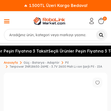
🔥 1.500TL Üzeri Kargo Bedava!
0
Ara
r Peşin Fiyatına 3 Taksit
Seçili Ürünler Peşin Fiyatına 3 T
Anasayfa
Güç - Batarya - Adaptör
Pil
Tenpower INR18650-26ME - 3.7V 2600 Mah Li-ion Şarjlı Pil - 15A