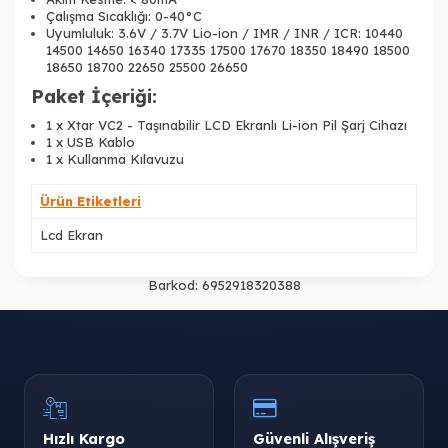
Çalışma Sıcaklığı:
0-40°C
Uyumluluk: 3.6V / 3.7V Lio-ion / IMR / INR / ICR: 10440
14500 14650 16340 17335 17500 17670 18350 18490 18500
18650 18700 22650 25500 26650
Paket İçeriği:
1 x Xtar VC2 - Taşınabilir LCD Ekranlı Li-ion Pil Şarj Cihazı
1 x USB Kablo
1 x Kullanma Kılavuzu
Ürün Etiketleri
Lcd Ekran
Barkod:
6952918320388
Hızlı Kargo
Güvenli Alışveriş