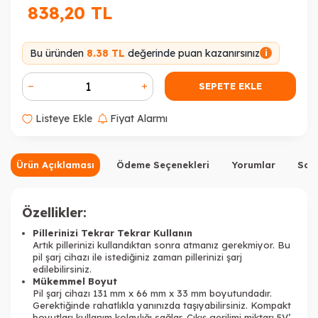
838,20
TL
Bu üründen
8.38 TL
değerinde puan kazanırsınız
i
SEPETE EKLE
Listeye Ekle
Fiyat Alarmı
Ürün Açıklaması
Ödeme Seçenekleri
Yorumlar
Sor
Özellikler:
Pillerinizi Tekrar Tekrar Kullanın
Artık pillerinizi kullandıktan sonra atmanız gerekmiyor. Bu
pil şarj cihazı ile istediğiniz zaman pillerinizi şarj
edilebilirsiniz.
Mükemmel Boyut
Pil şarj cihazı 131 mm x 66 mm x 33 mm boyutundadır.
Gerektiğinde rahatlıkla yanınızda taşıyabilirsiniz. Kompakt
boyutları kullanım kolaylığı sağlar. Çıkış gerilimi miktarı 5V’