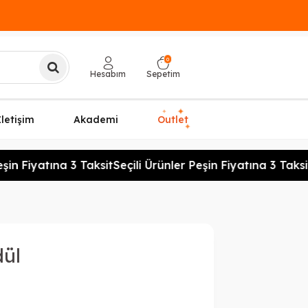
0
Hesabım
Sepetim
✦
✦
İletişim
Akademi
Outlet
✦
in Fiyatına 3 Taksit
Seçili Ürünler Peşin Fiyatına 3 Taksit
dül