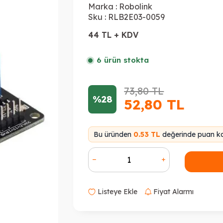
Marka :
Robolink
Sku :
RLB2E03-0059
44 TL + KDV
6 ürün stokta
73,80
TL
%28
52,80
TL
Bu üründen
0.53 TL
değerinde puan ka
Listeye Ekle
Fiyat Alarmı