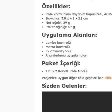
Özellikler:
Röle voltaj akım dayanım kapasitesi, AC
Boyutlar: 3.8 x 4.9 x 2.1 cm
Net ağırlık: 29 g
Paket ağırlığı: 39 g
Uygulama Alanları:
Lamba kontrolü
Motor kontrolü
Ev otomasyonu
Anahtarlama uygulamaları
Paket İçeriği:
1 x 5v 2 Kanallı Röle Modül
Projenize uygun diğer röle çeşitleri için
Röle
Sizden Gelenler: