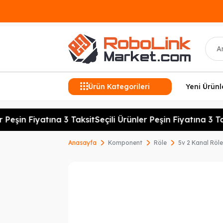
Ara
Ürün Kategorileri
Yeni Ürünl
 Peşin Fiyatına 3 Taksit
Seçili Ürünler Peşin Fiyatına 3 Tak
Anasayfa
Komponent
Röle
5v 2 Kanal Röl