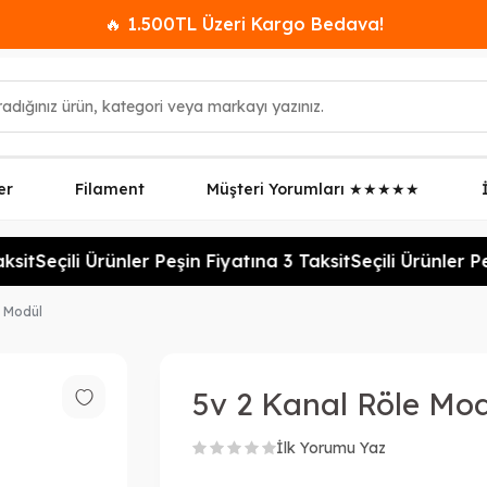
🔥 1.500TL Üzeri Kargo Bedava!
er
Filament
Müşteri Yorumları ★★★★★
sit
Seçili Ürünler Peşin Fiyatına 3 Taksit
Seçili Ürünler Peş
e Modül
5v 2 Kanal Röle Mo
İlk Yorumu Yaz