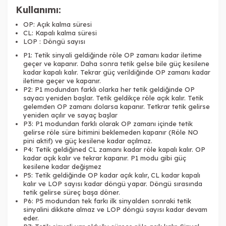
Kullanımı:
OP: Açık kalma süresi
CL: Kapalı kalma süresi
LOP : Döngü sayısı
P1: Tetik sinyali geldiğinde röle OP zamanı kadar iletime
geçer ve kapanır. Daha sonra tetik gelse bile güç kesilene
kadar kapalı kalır. Tekrar güç verildiğinde OP zamanı kadar
iletime geçer ve kapanır.
P2: P1 modundan farklı olarka her tetik geldiğinde OP
sayacı yeniden başlar. Tetik geldikçe röle açık kalır. Tetik
gelemden OP zamanı dolarsa kapanır. Tetkrar tetik gelirse
yeniden açılır ve sayaç başlar
P3: P1 modundan farklı olarak OP zamanı içinde tetik
gelirse röle süre bitimini beklemeden kapanır (Röle NO
pini aktif) ve güç kesilene kadar açılmaz.
P4: Tetik geldiğined CL zamanı kadar röle kapalı kalır. OP
kadar açık kalır ve tekrar kapanır. P1 modu gibi güç
kesilene kadar değişmez
P5: Tetik geldiğinde OP kadar açık kalır, CL kadar kapalı
kalır ve LOP sayısı kadar döngü yapar. Döngü sırasında
tetik gelirse süreç başa döner.
P6: P5 modundan tek farkı ilk sinyalden sonraki tetik
sinyalini dikkate almaz ve LOP döngü sayısı kadar devam
eder.