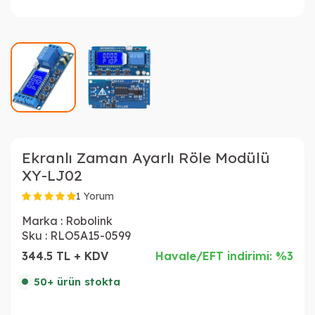
Ekranlı Zaman Ayarlı Röle Modülü
XY-LJ02
1 Yorum
Marka :
Robolink
Sku :
RLO5A15-0599
344.5 TL + KDV
Havale/EFT indirimi: %3
50+ ürün stokta