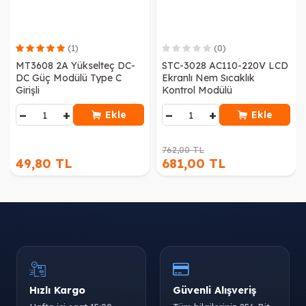
(1)
(0)
MT3608 2A Yükselteç DC-
STC-3028 AC110-220V LCD
DC Güç Modülü Type C
Ekranlı Nem Sıcaklık
Girişli
Kontrol Modülü
−
+
−
+
Ekle
Ekle
762,00 TL
49,80 TL
681,00 TL
Hızlı Kargo
Güvenli Alışveriş