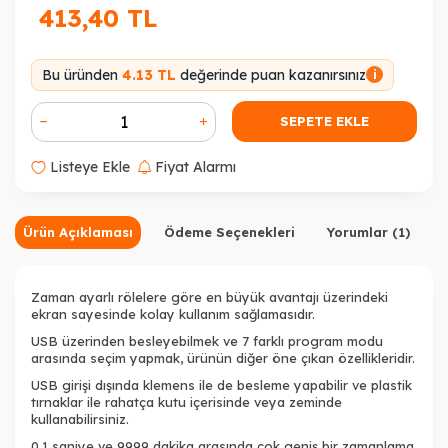
413,40
TL
Bu üründen
4.13 TL
değerinde puan kazanırsınız
i
SEPETE EKLE
Listeye Ekle
Fiyat Alarmı
Ürün Açıklaması
Ödeme Seçenekleri
Yorumlar (1)
Zaman ayarlı rölelere göre en büyük avantajı üzerindeki
ekran sayesinde kolay kullanım sağlamasıdır.
USB üzerinden besleyebilmek ve 7 farklı program modu
arasında seçim yapmak, ürünün diğer öne çıkan özellikleridir.
USB girişi dışında klemens ile de besleme yapabilir ve plastik
tırnaklar ile rahatça kutu içerisinde veya zeminde
kullanabilirsiniz.
0.1 saniye ve 9999 dakika arasında çok geniş bir zamanlama