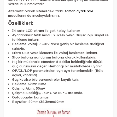
skalası bulunmaktadır.
Alternatif olarak sitemizdeki farklı
zaman ayarlı röle
modüllerini de inceleyebilirsiniz.
Özellikleri:
İki satır LCD ekranı ile çok kolay kullanım
Ayarlanabilir tetik modu. Yüksek veya Düşük lojik sinyal ile
tetikleme imkanı
Besleme Voltajı: 6-30V arası geniş bir besleme aralığına
sahiptir.
Micro USB veya klemens ile voltaj beslemesi imkanı.
Stop butonu acil durum butonu olarak kullanılabilir.
Hiç bir müdahale etmeden 5 dakika beklediğinde düşük
güç durumuna geçer. Herhangi bir müdahalede uyanır.
OP/CL/LOP parametreleri ayrı ayrı tanımlanabilir. (Röle
açma, kapama)
Güç kesilse bile parametreler kayıtlı kalır.
Bekleme Akımı: 15mA
Çalışma Akımı: 50mA
Çalışma SıcaklığıÇ -40°C ve 80°C arasında.
Optocoupler koruması
Boyutlar: 80mmx38.3mmx19mm