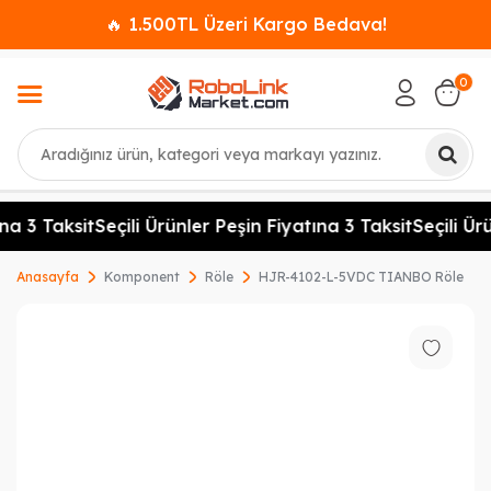
🔥 1.500TL Üzeri Kargo Bedava!
0
Ara
a 3 Taksit
Seçili Ürünler Peşin Fiyatına 3 Taksit
Seçili Ürün
Anasayfa
Komponent
Röle
HJR-4102-L-5VDC TIANBO Röle