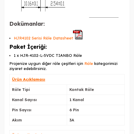
Dokümanlar:
HJR4102 Serisi Röle Datasheet
Paket İçeriği:
1 x HJR-4102-L-5VDC TIANBO Röle
Projenize uygun diğer röle çeşitleri için
Röle
kategorimizi
ziyaret edebilirsiniz.
Ürün Açıklaması
Röle Tipi
Kontak Röle
Kanal Sayısı
1 Kanal
Pin Sayısı
6 Pin
Akım
3A