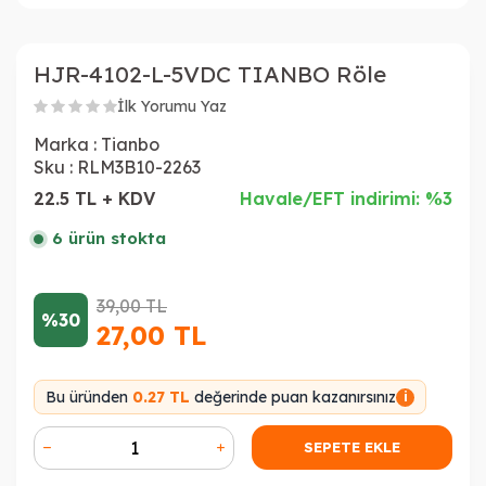
HJR-4102-L-5VDC TIANBO Röle
İlk Yorumu Yaz
Marka :
Tianbo
Sku :
RLM3B10-2263
22.5 TL + KDV
Havale/EFT indirimi: %3
6 ürün stokta
39,00
TL
%30
27,00
TL
Bu üründen
0.27 TL
değerinde puan kazanırsınız
i
SEPETE EKLE