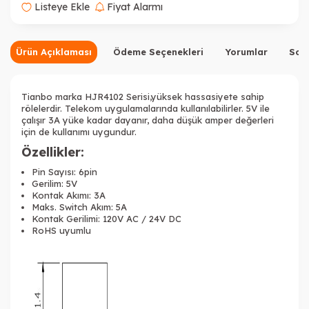
Listeye Ekle
Fiyat Alarmı
Ürün Açıklaması
Ödeme Seçenekleri
Yorumlar
Sor
Tianbo marka HJR4102 Serisi,yüksek hassasiyete sahip
rölelerdir. Telekom uygulamalarında kullanılabilirler. 5V ile
çalışır 3A yüke kadar dayanır, daha düşük amper değerleri
için de kullanımı uygundur.
Özellikler:
Pin Sayısı: 6pin
Gerilim: 5V
Kontak Akımı: 3A
Maks. Switch Akım: 5A
Kontak Gerilimi: 120V AC / 24V DC
RoHS uyumlu