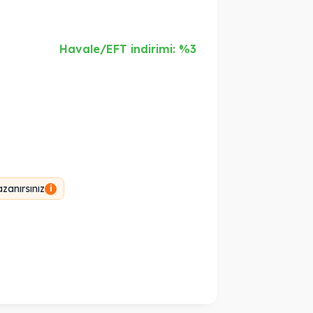
Havale/EFT indirimi: %3
zanırsınız
i