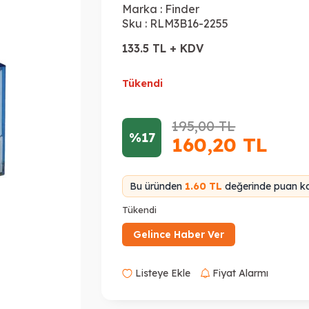
Marka :
Finder
Sku :
RLM3B16-2255
133.5 TL + KDV
Tükendi
195,00
TL
%17
160,20
TL
Bu üründen
1.60 TL
değerinde puan ka
Tükendi
Gelince Haber Ver
Listeye Ekle
Fiyat Alarmı