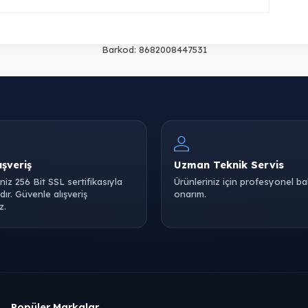
Barkod:
8682008447531
ışveriş
Uzman Teknik Servis
iniz 256 Bit SSL sertifikasıyla
Ürünleriniz için profesyonel b
ır. Güvenle alışveriş
onarım.
z.
Popüler Markalar