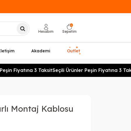
0
Hesabım
Sepetim
✦
✦
İletişim
Akademi
Outlet
✦
eşin Fiyatına 3 Taksit
Seçili Ürünler Peşin Fiyatına 3 Taks
rlı Montaj Kablosu