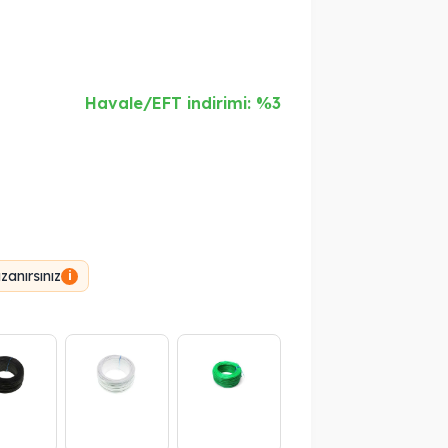
Havale/EFT indirimi: %3
anırsınız
i