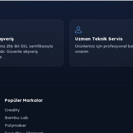
ışveriş
Uzman Teknik Servis
iniz 256 Bit SSL sertifikasıyla
Ürünleriniz için profesyonel b
ır. Güvenle alışveriş
onarım.
z.
Popüler Markalar
Creality
Bambu Lab
Polymaker
Esun Pla + Filament