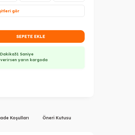
itleri gör
SEPETE EKLE
 Dakika
31 Saniye
ş verirsen yarın kargoda
İade Koşulları
Öneri Kutusu