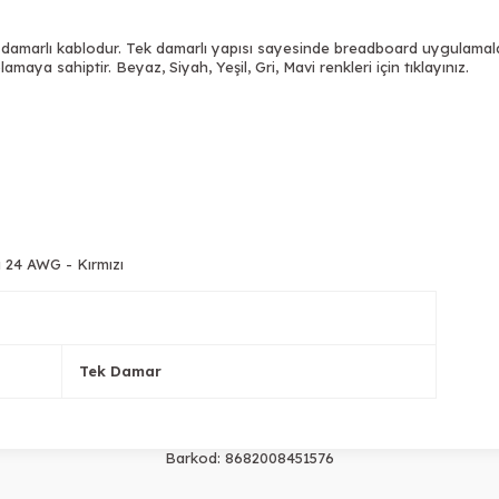
ek damarlı kablodur. Tek damarlı yapısı sayesinde breadboard uygulamala
plamaya sahiptir.
Beyaz
,
Siyah
,
Yeşil
, Gri,
Mavi
renkleri için tıklayınız.
 24 AWG - Kırmızı
Tek Damar
Barkod:
8682008451576