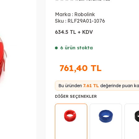
Marka :
Robolink
Sku :
RLF29A01-1076
634.5 TL + KDV
6 ürün stokta
761,40
TL
Bu üründen
7.61 TL
değerinde puan kaz
DIĞER SEÇENEKLER