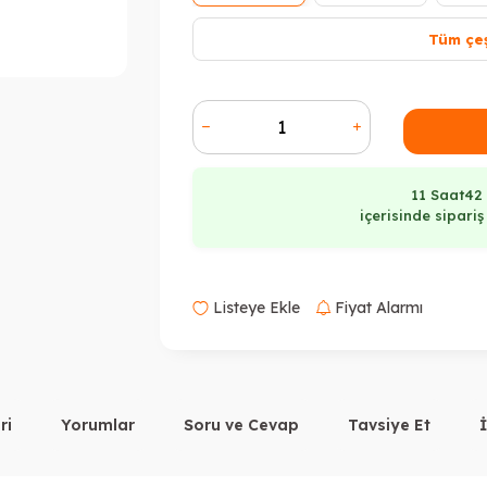
Tüm çeş
11 Saat
42
içerisinde sipari
Listeye Ekle
Fiyat Alarmı
ri
Yorumlar
Soru ve Cevap
Tavsiye Et