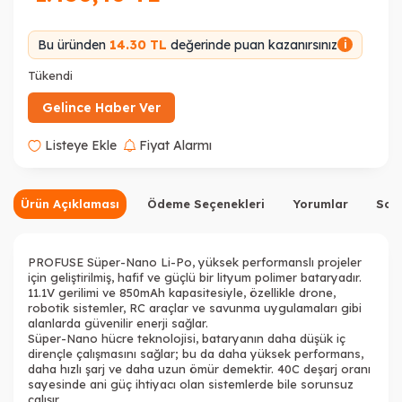
Bu üründen
14.30 TL
değerinde puan kazanırsınız
i
Tükendi
Gelince Haber Ver
Listeye Ekle
Fiyat Alarmı
Ürün Açıklaması
Ödeme Seçenekleri
Yorumlar
Sor
PROFUSE Süper-Nano Li-Po, yüksek performanslı projeler
için geliştirilmiş, hafif ve güçlü bir lityum polimer bataryadır.
11.1V gerilimi ve 850mAh kapasitesiyle, özellikle drone,
robotik sistemler, RC araçlar ve savunma uygulamaları gibi
alanlarda güvenilir enerji sağlar.
Süper-Nano hücre teknolojisi, bataryanın daha düşük iç
dirençle çalışmasını sağlar; bu da daha yüksek performans,
daha hızlı şarj ve daha uzun ömür demektir. 40C deşarj oranı
sayesinde ani güç ihtiyacı olan sistemlerde bile sorunsuz
çalışır.