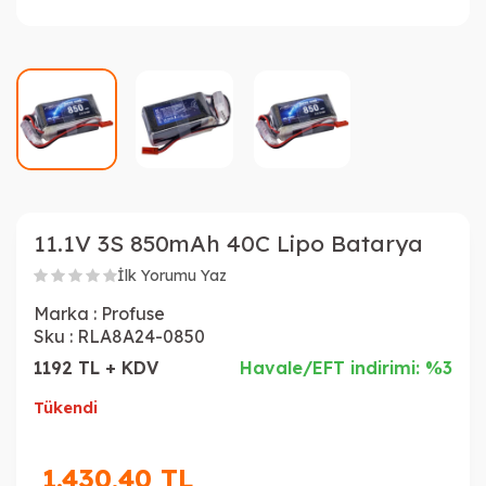
11.1V 3S 850mAh 40C Lipo Batarya
İlk Yorumu Yaz
Marka :
Profuse
Sku :
RLA8A24-0850
1192 TL + KDV
Havale/EFT indirimi: %3
Tükendi
1.430,40
TL