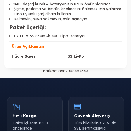
%80 deşarj kuralı = bataryanızın uzun ömür sigortası.
Şişme, patlama ve ömrün kısalmasını önlemek için yalnızca
LiPo uyumlu şarj cihazı kullanın.
Delmeyin, suya sokmayın, asla açmayın.
Paket İçeriği:
1 x 11.1V 3S 850mAh 40C Lipo Batarya
Ürün Açıklaması
Hücre Sayısı
3S Li-Po
Barkod:
8682008484543
Hızlı Kargo
Güvenli Alışveriş
Hafta içi saat 15:00
Tüm bilgileriniz 256 Bit
öncesinde
SSL sertifikasıyla