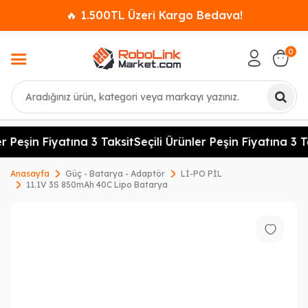
🔥 1.500TL Üzeri Kargo Bedava!
0
Ara
r Peşin Fiyatına 3 Taksit
Seçili Ürünler Peşin Fiyatına 3 Ta
Anasayfa
Güç - Batarya - Adaptör
Lİ-PO PİL
11.1V 3S 850mAh 40C Lipo Batarya