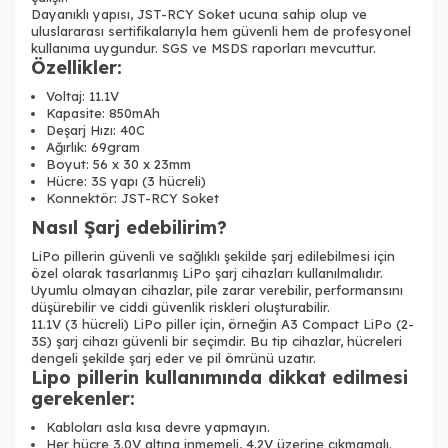
Dayanıklı yapısı, JST-RCY Soket ucuna sahip olup ve
uluslararası sertifikalarıyla hem güvenli hem de profesyonel
kullanıma uygundur. SGS ve MSDS raporları mevcuttur.
Özellikler:
Voltaj: 11.1V
Kapasite: 850mAh
Deşarj Hızı: 40C
Ağırlık: 69gram
Boyut: 56 x 30 x 23mm
Hücre: 3S yapı (3 hücreli)
Konnektör: JST-RCY Soket
Nasıl Şarj edebilirim?
LiPo pillerin güvenli ve sağlıklı şekilde şarj edilebilmesi için
özel olarak tasarlanmış LiPo şarj cihazları kullanılmalıdır.
Uyumlu olmayan cihazlar, pile zarar verebilir, performansını
düşürebilir ve ciddi güvenlik riskleri oluşturabilir.
11.1V (3 hücreli) LiPo piller için, örneğin A3 Compact LiPo (2-
3S) şarj cihazı güvenli bir seçimdir. Bu tip cihazlar, hücreleri
dengeli şekilde şarj eder ve pil ömrünü uzatır.
Lipo pillerin kullanımında dikkat edilmesi
gerekenler:
Kabloları asla kısa devre yapmayın.
Her hücre 3.0V altına inmemeli, 4.2V üzerine çıkmamalı.