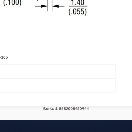
P-203
Barkod:
8682008450944