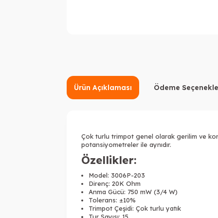
Ürün Açıklaması
Ödeme Seçenekle
Çok turlu trimpot genel olarak gerilim ve kon
potansiyometreler ile aynıdır.
Özellikler:
Model: 3006P-203
Direnç: 20K Ohm
Anma Gücü: 750 mW (3/4 W)
Tolerans: ±10%
Trimpot Çeşidi: Çok turlu yatık
Tur Sayısı: 15