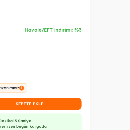
Havale/EFT indirimi: %3
zanırsınız
i
SEPETE EKLE
Dakika
14 Saniye
ş verirsen bugün kargoda