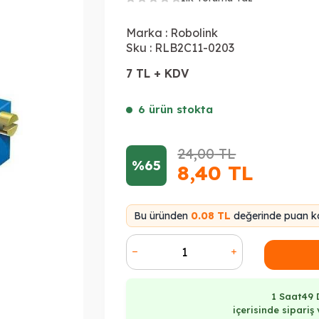
Marka :
Robolink
Sku :
RLB2C11-0203
7 TL + KDV
6 ürün stokta
24,00
TL
%65
8,40
TL
Bu üründen
0.08 TL
değerinde puan ka
1 Saat
49 
içerisinde sipari