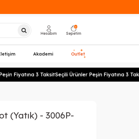
0
Hesabım
Sepetim
✦
✦
İletişim
Akademi
Outlet
✦
eşin Fiyatına 3 Taksit
Seçili Ürünler Peşin Fiyatına 3 Taksi
t (Yatık) - 3006P-