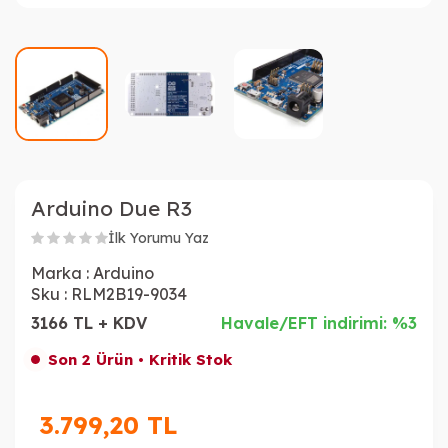
Arduino Due R3
İlk Yorumu Yaz
Marka :
Arduino
Sku :
RLM2B19-9034
3166 TL + KDV
Havale/EFT indirimi: %3
Son 2 Ürün • Kritik Stok
3.799,20
TL