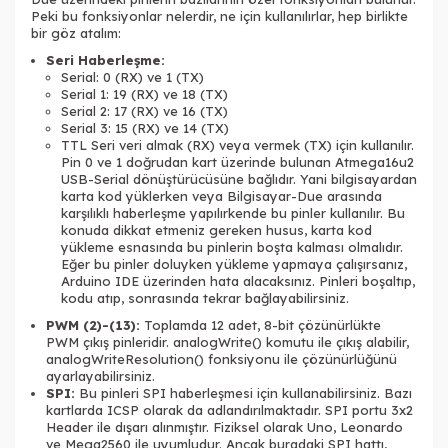
Peki bu fonksiyonlar nelerdir, ne için kullanılırlar, hep birlikte
bir göz atalım:
Seri Haberleşme:
Serial: 0 (RX) ve 1 (TX)
Serial 1: 19 (RX) ve 18 (TX)
Serial 2: 17 (RX) ve 16 (TX)
Serial 3: 15 (RX) ve 14 (TX)
TTL Seri veri almak (RX) veya vermek (TX) için kullanılır.
Pin 0 ve 1 doğrudan kart üzerinde bulunan Atmega16u2
USB-Serial dönüştürücüsüne bağlıdır. Yani bilgisayardan
karta kod yüklerken veya Bilgisayar-Due arasında
karşılıklı haberleşme yapılırkende bu pinler kullanılır. Bu
konuda dikkat etmeniz gereken husus, karta kod
yükleme esnasında bu pinlerin boşta kalması olmalıdır.
Eğer bu pinler doluyken yükleme yapmaya çalışırsanız,
Arduino IDE üzerinden hata alacaksınız. Pinleri boşaltıp,
kodu atıp, sonrasında tekrar bağlayabilirsiniz.
PWM (2)-(13):
Toplamda 12 adet,
8-bit çözünürlükte
PWM çıkış pinleridir. analogWrite() komutu ile çıkış alabilir,
analogWriteResolution() fonksiyonu ile çözünürlüğünü
ayarlayabilirsiniz.
SPI:
Bu pinleri SPI haberleşmesi için kullanabilirsiniz. Bazı
kartlarda ICSP olarak da adlandırılmaktadır. SPI portu 3x2
Header ile dışarı alınmıştır. Fiziksel olarak Uno, Leonardo
ve Mega2560 ile uyumludur. Ancak buradaki SPI hattı,