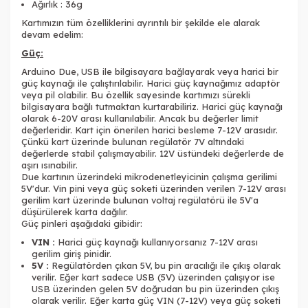
Ağırlık : 36g
Kartımızın tüm özelliklerini ayrıntılı bir şekilde ele alarak
devam edelim:
Güç:
Arduino Due, USB ile bilgisayara bağlayarak veya harici bir
güç kaynağı ile çalıştırılabilir. Harici güç kaynağımız adaptör
veya pil olabilir. Bu özellik sayesinde kartımızı sürekli
bilgisayara bağlı tutmaktan kurtarabiliriz. Harici güç kaynağı
olarak 6-20V arası kullanılabilir. Ancak bu değerler limit
değerleridir. Kart için önerilen harici besleme 7-12V arasıdır.
Çünkü kart üzerinde bulunan regülatör 7V altındaki
değerlerde stabil çalışmayabilir. 12V üstündeki değerlerde de
aşırı ısınabilir.
Due kartının üzerindeki mikrodenetleyicinin çalışma gerilimi
5V'dur. Vin pini veya güç soketi üzerinden verilen 7-12V arası
gerilim kart üzerinde bulunan voltaj regülatörü ile 5V'a
düşürülerek karta dağılır.
Güç pinleri aşağıdaki gibidir:
VIN :
Harici güç kaynağı kullanıyorsanız 7-12V arası
gerilim giriş pinidir.
5V :
Regülatörden çıkan 5V, bu pin aracılığı ile çıkış olarak
verilir. Eğer kart sadece USB (5V) üzerinden çalışıyor ise
USB üzerinden gelen 5V doğrudan bu pin üzerinden çıkış
olarak verilir. Eğer karta güç VIN (7-12V) veya güç soketi