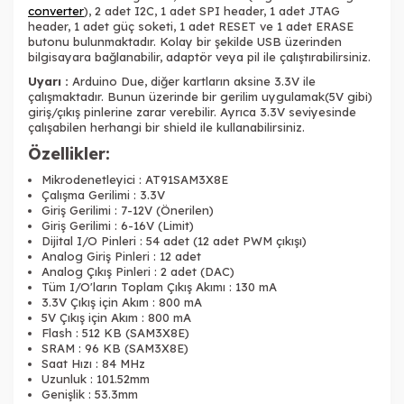
converter
), 2 adet I2C, 1 adet SPI header, 1 adet JTAG
header, 1 adet güç soketi, 1 adet RESET ve 1 adet ERASE
butonu bulunmaktadır. Kolay bir şekilde USB üzerinden
bilgisayara bağlanabilir, adaptör veya pil ile çalıştırabilirsiniz.
Uyarı :
Arduino Due, diğer kartların aksine 3.3V ile
çalışmaktadır. Bunun üzerinde bir gerilim uygulamak(5V gibi)
giriş/çıkış pinlerine zarar verebilir. Ayrıca 3.3V seviyesinde
çalışabilen herhangi bir shield ile kullanabilirsiniz.
Özellikler:
Mikrodenetleyici : AT91SAM3X8E
Çalışma Gerilimi : 3.3V
Giriş Gerilimi : 7-12V (Önerilen)
Giriş Gerilimi : 6-16V (Limit)
Dijital I/O Pinleri : 54 adet (12 adet PWM çıkışı)
Analog Giriş Pinleri : 12 adet
Analog Çıkış Pinleri : 2 adet (DAC)
Tüm I/O'ların Toplam Çıkış Akımı : 130 mA
3.3V Çıkış için Akım : 800 mA
5V Çıkış için Akım : 800 mA
Flash : 512 KB (SAM3X8E)
SRAM : 96 KB (SAM3X8E)
Saat Hızı : 84 MHz
Uzunluk : 101.52mm
Genişlik : 53.3mm