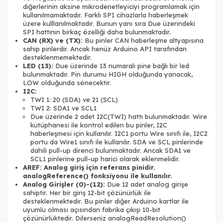
diğerlerinin aksine mikrodenetleyiciyi programlamak için
kullanılmamaktadır. Farklı SPI cihazlarla haberleşmek
üzere kulllanılmaktadır. Bunun yanı sıra Due üzerindeki
SPI hattının birkaç özelliği daha bulunmaktadır.
CAN (RX) ve (TX):
Bu pinler CAN haberleşme altyapısına
sahip pinlerdir. Ancak henüz Arduino API tarafından
desteklenmemektedir.
LED (13):
Due üzerinde 13 numaralı pine bağlı bir led
bulunmaktadır. Pin durumu HIGH olduğunda yanacak,
LOW olduğunda sönecektir.
I2C:
TWI 1: 20 (SDA) ve 21 (SCL)
TWI 2: SDA1 ve SCL1
Due üzerinde 2 adet I2C(TWI) hattı bulunmaktadır. Wire
kütüphanesi ile kontrol edilen bu pinler, I2C
haberleşmesi için kullanılır. I2C1 portu Wire sınıfı ile, I2C2
portu da Wire1 sınıfı ile kullanılır. SDA ve SCL pinlerinde
dahili pull-up direnci bulunmaktadır. Ancak SDA1 ve
SCL1 pinlerine pull-up harici olarak eklenmelidir.
AREF: Analog giriş için referans pinidir.
analogReference() fonksiyonu ile kullanılır.
Analog Girişler (0)-(12):
Due 12 adet analog girişe
sahiptir. Her bir giriş 12-bit çözünürlük ile
desteklenmektedir. Bu pinler diğer Arduino kartlar ile
uyumlu olması açısından fabrika çıkışı 10-bit
çözünürlüktedir. Dilerseniz analogReadResolution()