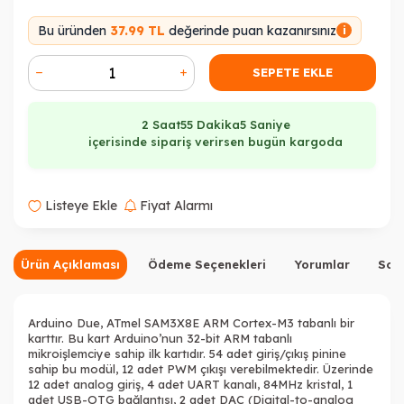
Bu üründen
37.99 TL
değerinde puan kazanırsınız
i
SEPETE EKLE
2 Saat
55 Dakika
5 Saniye
içerisinde sipariş verirsen bugün kargoda
Listeye Ekle
Fiyat Alarmı
Ürün Açıklaması
Ödeme Seçenekleri
Yorumlar
Sor
Arduino Due, ATmel SAM3X8E ARM Cortex-M3 tabanlı bir
karttır. Bu kart Arduino’nun 32-bit ARM tabanlı
mikroişlemciye sahip ilk kartıdır. 54 adet giriş/çıkış pinine
sahip bu modül, 12 adet PWM çıkışı verebilmektedir. Üzerinde
12 adet analog giriş, 4 adet UART kanalı, 84MHz kristal, 1
adet USB-OTG bağlantısı, 2 adet DAC (Digital-to-analog