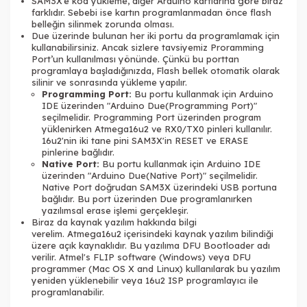
SAM3X’e kod yükleme, diğer Arduino kartlarına göre biraz
farklıdır. Sebebi ise kartın programlanmadan önce flash
belleğin silinmek zorunda olması.
Due üzerinde bulunan her iki portu da programlamak için
kullanabilirsiniz. Ancak sizlere tavsiyemiz Proramming
Port’un kullanılması yönünde. Çünkü bu porttan
programlaya başladığınızda, Flash bellek otomatik olarak
silinir ve sonrasında yükleme yapılır.
Programming Port:
Bu portu kullanmak için Arduino
IDE üzerinden "Arduino Due(Programming Port)"
seçilmelidir. Programming Port üzerinden program
yüklenirken Atmega16u2 ve RX0/TX0 pinleri kullanılır.
16u2'nin iki tane pini SAM3X'in RESET ve ERASE
pinlerine bağlıdır.
Native Port:
Bu portu kullanmak için Arduino IDE
üzerinden "Arduino Due(Native Port)" seçilmelidir.
Native Port doğrudan SAM3X üzerindeki USB portuna
bağlıdır. Bu port üzerinden Due programlanırken
yazılımsal erase işlemi gerçekleşir.
Biraz da kaynak yazılım hakkında bilgi
verelim. Atmega16u2 içerisindeki kaynak yazılım bilindiği
üzere açık kaynaklıdır. Bu yazılıma DFU Bootloader adı
verilir. Atmel's FLIP software (Windows) veya DFU
programmer (Mac OS X and Linux) kullanılarak bu yazılım
yeniden yüklenebilir veya 16u2 ISP programlayıcı ile
programlanabilir.