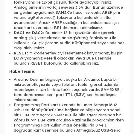
fonksiyonu ile 12-bit çözünürlükte ayarlayabilirsiniz.
Analog pinlerinin voltaj seviyesi 3.3V dur. Bunun üzerinde
bir gerilim uygulamak SAM3X’e hasar verebilir. AREF pini
ve analogReference() foksiyonu kullanılarak limitler
ayarlanabilir. Ancak AREF özelliğinin kullanılabilmesi için
önce kart üzerindeki BR1 direncini sökmelisiniz.
DAC1 ve DAC2:
Bu pinler 12-bit çözünürlükte gerçek
analog çıkış vermektedir. analogWrite() fonksiyonu ile
kullanılır. Bu çıkışlardan Audio Kütüphanesi sayesinde ses
çıkışı alabilirsiniz.
RESET:
Mikrodenetleyiciyi resetlemek istiyorsanız, bu pini
LOW yapmanız yeterli olacaktır. Veya Due üzerinde
bulunan RESET butonunu da kullanabilirsiniz.
Haberleşme:
Arduino Due'nin bilgisayar, başka bir Arduino, başka bir
mikrodenetleyici ile veya telefon, tablet gibi cihazlar ile
haberleşmesi için bir kaç farklı seçenek vardır. SAM3X8E, 4
tane donanımsal seri port TTL (3.3V) seri haberleşme
imkanı sunar.
Programming Port kart üzerinde bulunan Atmega16u2
usb-seri dönüştürücüsüne bağlıdır ve bilgisayarda sanal
bir COM Port açarak SAM3X8E ile bilgisayar arasında bir
köprü kurar. Due kartı arduino yazılımı ile programlanırken
Programming Port kullanılması önerilir. Pin 0 ve 1
doğrudan kart üzerinde bulunan Atmega16u2 USB-Serial