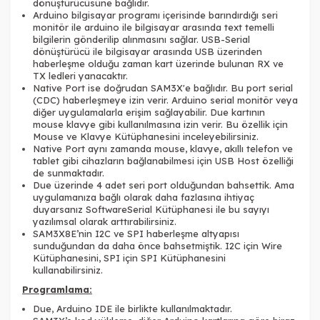
dönüştürücüsüne bağlıdır.
Arduino bilgisayar programı içerisinde barındırdığı seri
monitör ile arduino ile bilgisayar arasında text temelli
bilgilerin gönderilip alınmasını sağlar. USB-Serial
dönüştürücü ile bilgisayar arasında USB üzerinden
haberleşme olduğu zaman kart üzerinde bulunan RX ve
TX ledleri yanacaktır.
Native Port ise doğrudan SAM3X'e bağlıdır. Bu port serial
(CDC) haberleşmeye izin verir. Arduino serial monitör veya
diğer uygulamalarla erişim sağlayabilir. Due kartının
mouse klavye gibi kullanılmasına izin verir. Bu özellik için
Mouse ve Klavye Kütüphanesini inceleyebilirsiniz.
Native Port aynı zamanda mouse, klavye, akıllı telefon ve
tablet gibi cihazların bağlanabilmesi için USB Host özelliği
de sunmaktadır.
Due üzerinde 4 adet seri port olduğundan bahsettik. Ama
uygulamanıza bağlı olarak daha fazlasına ihtiyaç
duyarsanız SoftwareSerial Kütüphanesi ile bu sayıyı
yazılımsal olarak arttırabilirsiniz.
SAM3X8E’nin I2C ve SPI haberleşme altyapısı
sunduğundan da daha önce bahsetmiştik. I2C için Wire
Kütüphanesini, SPI için SPI Kütüphanesini
kullanabilirsiniz.
Programlama:
Due, Arduino IDE ile birlikte kullanılmaktadır.