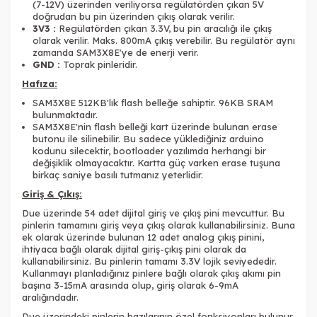
(7-12V) üzerinden veriliyorsa regülatörden çıkan 5V
doğrudan bu pin üzerinden çıkış olarak verilir.
3V3 :
Regülatörden çıkan 3.3V, bu pin aracılığı ile çıkış
olarak verilir. Maks. 800mA çıkış verebilir. Bu regülatör aynı
zamanda SAM3X8E'ye de enerji verir.
GND :
Toprak pinleridir.
Hafıza:
SAM3X8E 512KB'lık flash belleğe sahiptir. 96KB SRAM
bulunmaktadır.
SAM3X8E'nin flash belleği kart üzerinde bulunan erase
butonu ile silinebilir. Bu sadece yüklediğiniz arduino
kodunu silecektir, bootloader yazılımda herhangi bir
değişiklik olmayacaktır. Kartta güç varken erase tuşuna
birkaç saniye basılı tutmanız yeterlidir.
Giriş & Çıkış:
Due üzerinde 54 adet dijital giriş ve çıkış pini mevcuttur. Bu
pinlerin tamamını giriş veya çıkış olarak kullanabilirsiniz. Buna
ek olarak üzerinde bulunan 12 adet analog çıkış pinini,
ihtiyaca bağlı olarak dijital giriş-çıkış pini olarak da
kullanabilirsiniz. Bu pinlerin tamamı 3.3V lojik seviyededir.
Kullanmayı planladığınız pinlere bağlı olarak çıkış akımı pin
başına 3-15mA arasında olup, giriş olarak 6-9mA
aralığındadır.
Due üzerindeki pinlerin bazılarının özel fonksiyonları bulunur.