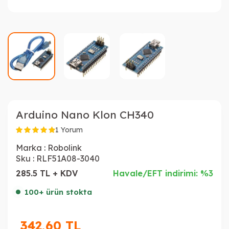
Arduino Nano Klon CH340
1 Yorum
Marka :
Robolink
Sku :
RLF51A08-3040
285.5 TL + KDV
Havale/EFT indirimi: %3
100+ ürün stokta
342,60
TL