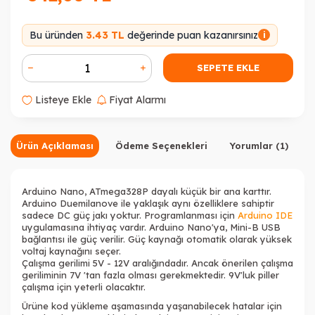
Bu üründen
3.43 TL
değerinde puan kazanırsınız
i
SEPETE EKLE
Listeye Ekle
Fiyat Alarmı
Ürün Açıklaması
Ödeme Seçenekleri
Yorumlar (1)
Arduino Nano, ATmega328P dayalı küçük bir ana karttır.
Arduino Duemilanove ile yaklaşık aynı özelliklere sahiptir
sadece DC güç jakı yoktur. Programlanması için
Arduino IDE
uygulamasına ihtiyaç vardır. Arduino Nano'ya, Mini-B USB
bağlantısı ile güç verilir. Güç kaynağı otomatik olarak yüksek
voltaj kaynağını seçer.
Çalışma gerilimi 5V - 12V aralığındadır. Ancak önerilen çalışma
geriliminin 7V 'tan fazla olması gerekmektedir. 9V'luk piller
çalışma için yeterli olacaktır.
Ürüne kod yükleme aşamasında yaşanabilecek hatalar için