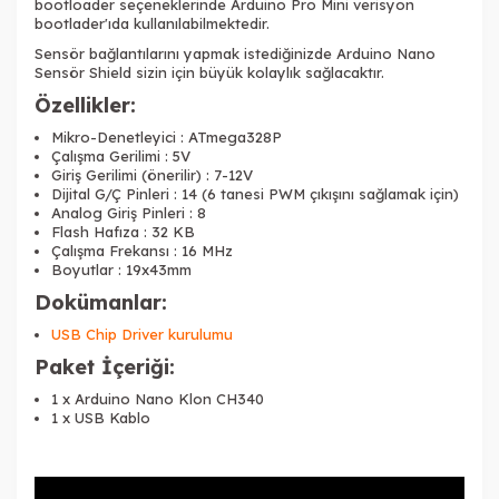
bootloader seçeneklerinde Arduino Pro Mini verisyon
bootlader'ıda kullanılabilmektedir.
Sensör bağlantılarını yapmak istediğinizde
Arduino Nano
Sensör Shield
sizin için büyük kolaylık sağlacaktır.
Özellikler:
Mikro-Denetleyici : ATmega328P
Çalışma Gerilimi : 5V
Giriş Gerilimi (önerilir) : 7-12V
Dijital G/Ç Pinleri : 14 (6 tanesi PWM çıkışını sağlamak için)
Analog Giriş Pinleri : 8
Flash Hafıza : 32 KB
Çalışma Frekansı : 16 MHz
Boyutlar : 19x43mm
Dokümanlar:
USB Chip Driver kurulumu
Paket İçeriği:
1 x Arduino Nano Klon CH340
1 x USB Kablo