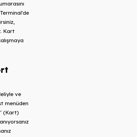
numarasını
Terminal'de
rsiniz,
r. Kart
çalışmaya
rt
eliyle ve
 Üst menüden
" (Kart)
lanıyorsanız
sanız