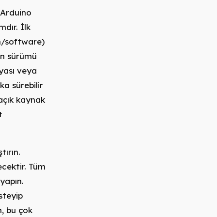
 Arduino
mdır. İlk
n/software)
gun sürümü
syası veya
ka sürebilir
açık kaynak
t
ırın.
ecektir. Tüm
 yapın.
steyip
n, bu çok