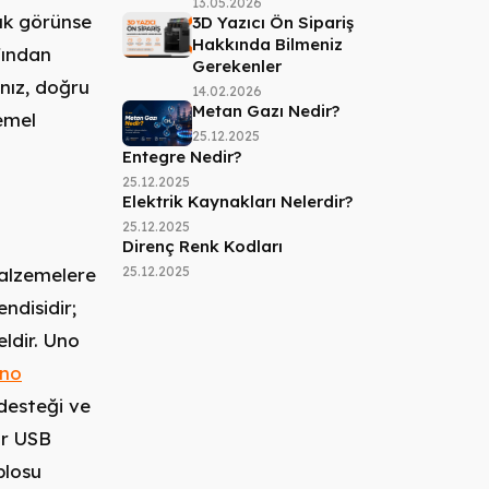
13.05.2026
ık görünse
3D Yazıcı Ön Sipariş
Hakkında Bilmeniz
fından
Gerekenler
anız, doğru
14.02.2026
Metan Gazı Nedir?
emel
25.12.2025
Entegre Nedir?
25.12.2025
Elektrik Kaynakları Nelerdir?
25.12.2025
Direnç Renk Kodları
alzemelere
25.12.2025
ndisidir;
ldir. Uno
ino
desteği ve
ir USB
blosu