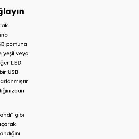
ğlayın
arak
ino
USB portuna
e yeşil veya
 Eğer LED
 bir USB
sarlanmıştır
dığınızdan
andı" gibi
 açarak
andığını