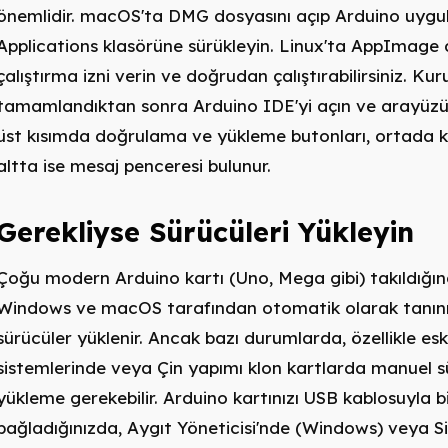
önemlidir. macOS'ta DMG dosyasını açıp Arduino uygu
Applications klasörüne sürükleyin. Linux'ta AppImage
çalıştırma izni verin ve doğrudan çalıştırabilirsiniz. Ku
tamamlandıktan sonra Arduino IDE'yi açın ve arayüzü
üst kısımda doğrulama ve yükleme butonları, ortada k
altta ise mesaj penceresi bulunur.
Gerekliyse Sürücüleri Yükleyin
Çoğu modern Arduino kartı (Uno, Mega gibi) takıldığı
Windows ve macOS tarafından otomatik olarak tanını
sürücüler yüklenir. Ancak bazı durumlarda, özellikle eski
sistemlerinde veya Çin yapımı klon kartlarda manuel 
yükleme gerekebilir. Arduino kartınızı USB kablosuyla b
bağladığınızda, Aygıt Yöneticisi'nde (Windows) veya S