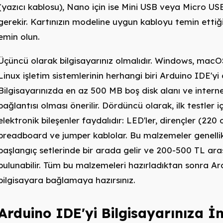
(yazıcı kablosu), Nano için ise Mini USB veya Micro US
gerekir. Kartınızın modeline uygun kabloyu temin ettiğ
emin olun.
Üçüncü olarak bilgisayarınız olmalıdır. Windows, mac
Linux işletim sistemlerinin herhangi biri Arduino IDE'yi 
Bilgisayarınızda en az 500 MB boş disk alanı ve intern
bağlantısı olması önerilir. Dördüncü olarak, ilk testler i
elektronik bileşenler faydalıdır: LED'ler, dirençler (220
breadboard ve jumper kablolar. Bu malzemeler genelli
başlangıç setlerinde bir arada gelir ve 200-500 TL aras
bulunabilir. Tüm bu malzemeleri hazırladıktan sonra Ar
bilgisayara bağlamaya hazırsınız.
Arduino IDE'yi Bilgisayarınıza İn