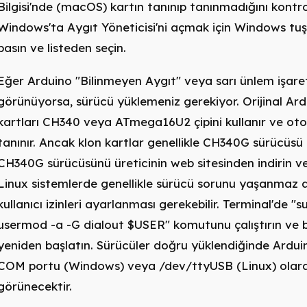
Bilgisi'nde (macOS) kartın tanınıp tanınmadığını kontro
Windows'ta Aygıt Yöneticisi'ni açmak için Windows tuş
basın ve listeden seçin.
Eğer Arduino "Bilinmeyen Aygıt" veya sarı ünlem işaret
görünüyorsa, sürücü yüklemeniz gerekiyor. Orijinal Ar
kartları CH340 veya ATmega16U2 çipini kullanır ve ot
tanınır. Ancak klon kartlar genellikle CH340G sürücüsü g
CH340G sürücüsünü üreticinin web sitesinden indirin ve
Linux sistemlerde genellikle sürücü sorunu yaşanmaz 
kullanıcı izinleri ayarlanması gerekebilir. Terminal'de "
usermod -a -G dialout $USER" komutunu çalıştırın ve b
yeniden başlatın. Sürücüler doğru yüklendiğinde Arduin
COM portu (Windows) veya /dev/ttyUSB (Linux) olar
görünecektir.