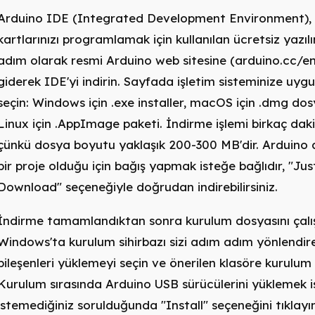
Arduino IDE (Integrated Development Environment),
kartlarınızı programlamak için kullanılan ücretsiz yazılı
adım olarak resmi Arduino web sitesine (arduino.cc/e
giderek IDE'yi indirin. Sayfada işletim sisteminize uy
seçin: Windows için .exe installer, macOS için .dmg do
Linux için .AppImage paketi. İndirme işlemi birkaç daki
çünkü dosya boyutu yaklaşık 200-300 MB'dir. Arduino 
bir proje olduğu için bağış yapmak isteğe bağlıdır, "Jus
Download" seçeneğiyle doğrudan indirebilirsiniz.
İndirme tamamlandıktan sonra kurulum dosyasını çalışt
Windows'ta kurulum sihirbazı sizi adım adım yönlendir
bileşenleri yüklemeyi seçin ve önerilen klasöre kurulum
Kurulum sırasında Arduino USB sürücülerini yüklemek i
istemediğiniz sorulduğunda "Install" seçeneğini tıklayı