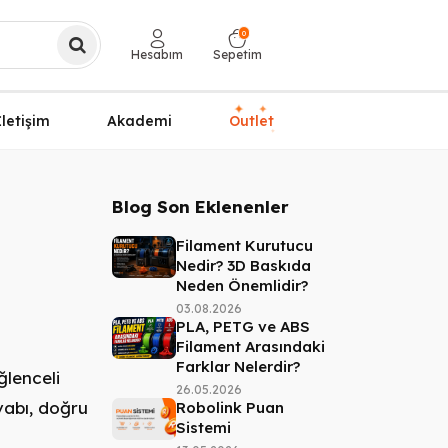
0
Hesabım
Sepetim
✦
✦
İletişim
Akademi
Outlet
✦
Blog Son Eklenenler
Filament Kurutucu
Nedir? 3D Baskıda
Neden Önemlidir?
03.08.2026
PLA, PETG ve ABS
Filament Arasındaki
Farklar Nelerdir?
ğlenceli
26.05.2026
vabı, doğru
Robolink Puan
Sistemi