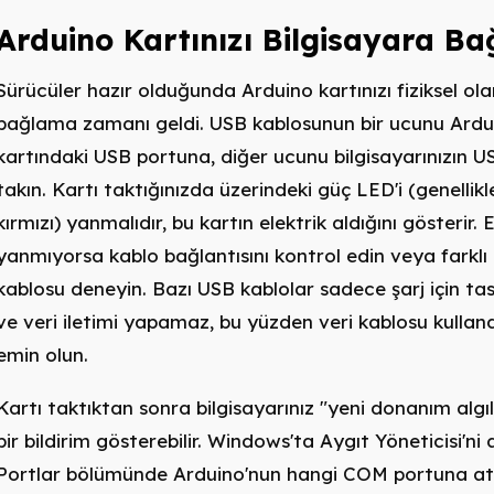
Arduino Kartınızı Bilgisayara Ba
Sürücüler hazır olduğunda Arduino kartınızı fiziksel ol
bağlama zamanı geldi. USB kablosunun bir ucunu Ardu
kartındaki USB portuna, diğer ucunu bilgisayarınızın 
takın. Kartı taktığınızda üzerindeki güç LED'i (genellikl
kırmızı) yanmalıdır, bu kartın elektrik aldığını gösterir.
yanmıyorsa kablo bağlantısını kontrol edin veya farklı
kablosu deneyin. Bazı USB kablolar sadece şarj için ta
ve veri iletimi yapamaz, bu yüzden veri kablosu kullan
emin olun.
Kartı taktıktan sonra bilgisayarınız "yeni donanım algıl
bir bildirim gösterebilir. Windows'ta Aygıt Yöneticisi'ni
Portlar bölümünde Arduino'nun hangi COM portuna at