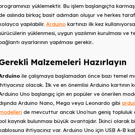
programınızı yüklemektir. Bu işlem başlangıçta karmaş
de aslında birkaç basit adımdan oluşur ve herkes tara
kolayca yapılabilir.
Arduino
kartınızı ilk kez kullanıyors
sürücülerin yüklenmesi, uygun yazılımın kurulması ve t
bağlantı ayarlarının yapılması gerekir..
Gerekli Malzemeleri Hazırlayın
Arduino
ile çalışmaya başlamadan önce bazı temel m
ihtiyacınız olacak. İlk ve en önemlisi Arduino kartının ke
Arduino Uno başlangıç için en popüler ve önerilen mode
dışında Arduino Nano, Mega veya Leonardo gibi
ardu
modelleri
de mevcuttur ancak Uno'nun geniş topluluk 
bol kaynak bulunması büyük avantajdır. İkinci olarak b
kablosuna ihtiyacınız var. Arduino Uno için USB A-B ka