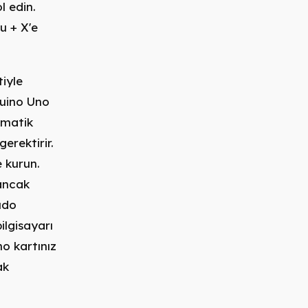
l edin.
u + X'e
iyle
duino Uno
omatik
erektirir.
 kurun.
ancak
sudo
ilgisayarı
o kartınız
ak