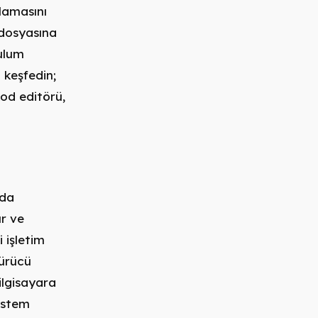
lamasını
 dosyasına
rulum
 keşfedin;
od editörü,
nda
r ve
 işletim
sürücü
ilgisayara
istem