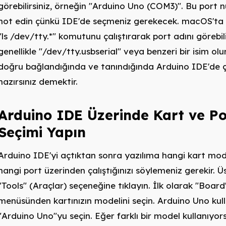
görebilirsiniz, örneğin "Arduino Uno (COM3)". Bu port 
not edin çünkü IDE'de seçmeniz gerekecek. macOS'ta 
"ls /dev/tty.*" komutunu çalıştırarak port adını görebili
genellikle "/dev/tty.usbserial" veya benzeri bir isim olu
doğru bağlandığında ve tanındığında Arduino IDE'de 
hazırsınız demektir.
Arduino IDE Üzerinde Kart ve Po
Seçimi Yapın
Arduino IDE'yi açtıktan sonra yazılıma hangi kart mod
hangi port üzerinden çalıştığınızı söylemeniz gerekir.
"Tools" (Araçlar) seçeneğine tıklayın. İlk olarak "Board
menüsünden kartınızın modelini seçin. Arduino Uno kul
"Arduino Uno"yu seçin. Eğer farklı bir model kullanıyor