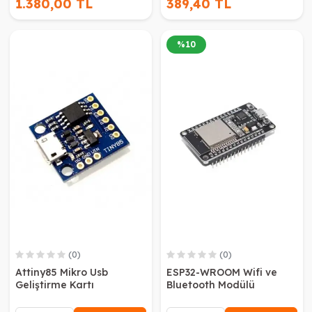
1.380,00 TL
389,40 TL
%
10
(0)
(0)
Attiny85 Mikro Usb
ESP32-WROOM Wifi ve
Geliştirme Kartı
Bluetooth Modülü