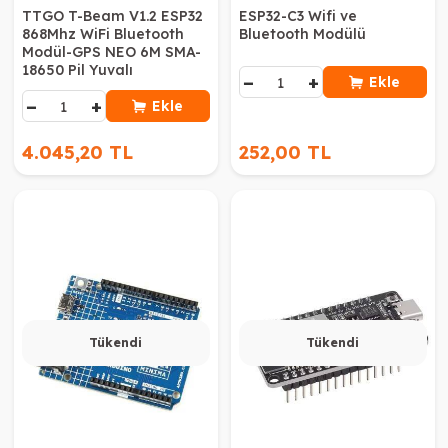
TTGO T-Beam V1.2 ESP32
ESP32-C3 Wifi ve
868Mhz WiFi Bluetooth
Bluetooth Modülü
Modül-GPS NEO 6M SMA-
18650 Pil Yuvalı
−
+
Ekle
−
+
Ekle
4.045,20 TL
252,00 TL
Tükendi
Tükendi