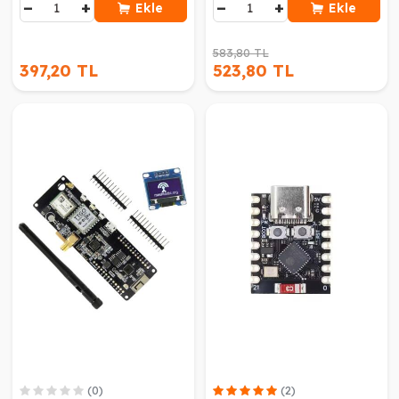
−
+
−
+
Ekle
Ekle
583,80 TL
397,20 TL
523,80 TL
(0)
(2)