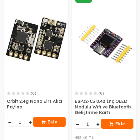
(0)
(0)
Orbit 2.4g Nano Elrs Alıcı
ESP32-C3 0.42 İnç OLED
Pa/lna
Modülü Wifi ve Bluetooth
Geliştirme Kartı
−
+
Ekle
−
+
Ekle
455,40 TL