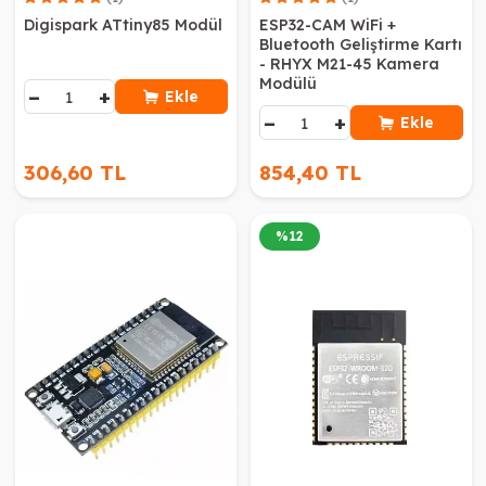
Digispark ATtiny85 Modül
ESP32-CAM WiFi +
Bluetooth Geliştirme Kartı
- RHYX M21-45 Kamera
Modülü
−
+
Ekle
−
+
Ekle
306,60 TL
854,40 TL
%
12