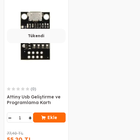
Tükendi
(0)
Attiny Usb Geliştirme ve
Programlama Kartı
−
+
Ekle
77,40 TL
55,20 TL