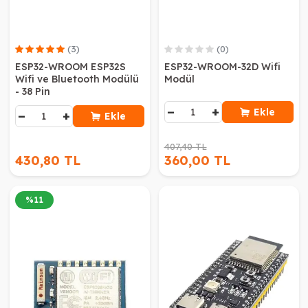
(3)
(0)
ESP32-WROOM ESP32S
ESP32-WROOM-32D Wifi
Wifi ve Bluetooth Modülü
Modül
- 38 Pin
−
+
Ekle
−
+
Ekle
407,40 TL
430,80 TL
360,00 TL
%
11