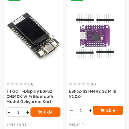
(0)
(0)
TTGO T-Display ESP32
ESP32-S2FN4R2 S2 Mini
CH340K WiFi Bluetooth
V1.0.0
Modül Geliştirme Kartı
−
+
Ekle
−
+
Ekle
1.743,60 TL
545,40 TL