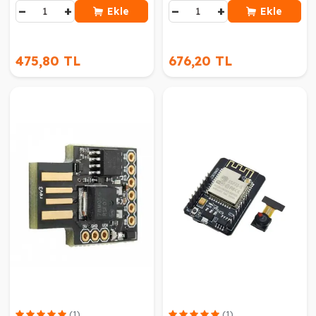
−
+
−
+
Ekle
Ekle
475,80 TL
676,20 TL
(1)
(1)