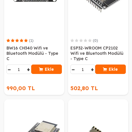
(1)
(0)
BW16 CH340 Wifi ve
ESP32-WROOM CP2102
Bluetooth Modülü - Type
Wifi ve Bluetooth Modülü
C
- Type C
−
+
−
+
Ekle
Ekle
990,00 TL
502,80 TL