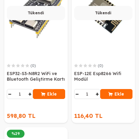
Tükendi
Tükendi
(0)
(0)
ESP32-S3-N8R2 WiFi ve
ESP-12E Esp8266 Wifi
Bluetooth Geliştirme Kartı
Modül
−
+
−
+
Ekle
Ekle
598,80 TL
116,40 TL
%
29