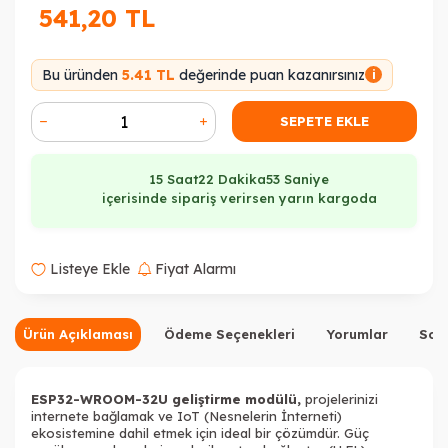
541,20
TL
Bu üründen
5.41 TL
değerinde puan kazanırsınız
i
SEPETE EKLE
15 Saat
22 Dakika
53 Saniye
içerisinde sipariş verirsen yarın kargoda
Listeye Ekle
Fiyat Alarmı
Ürün Açıklaması
Ödeme Seçenekleri
Yorumlar
Sor
ESP32-WROOM-32U geliştirme modülü,
projelerinizi
internete bağlamak ve IoT (Nesnelerin İnterneti)
ekosistemine dahil etmek için ideal bir çözümdür. Güç