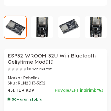
ESP32-WROOM-32U Wifi Bluetooth
Geliştirme Modülü
İlk Yorumu Yaz
Marka :
Robolink
Sku :
RLN2D13-3232
451 TL + KDV
Havale/EFT indirimi: %3
50+ ürün stokta