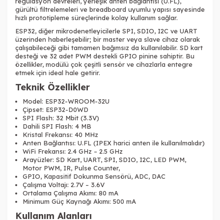
regülasyon devreleri, yerleşik anten bağlantısı (U.FL),
gürültü filtrelemeleri ve breadboard uyumlu yapısı sayesinde
hızlı prototipleme süreçlerinde kolay kullanım sağlar.
ESP32, diğer mikrodenetleyicilerle SPI, SDIO, I2C ve UART
üzerinden haberleşebilir; bir master veya slave cihaz olarak
çalışabileceği gibi tamamen bağımsız da kullanılabilir. SD kart
desteği ve 32 adet PWM destekli GPIO pinine sahiptir. Bu
özellikler, modülü çok çeşitli sensör ve cihazlarla entegre
etmek için ideal hale getirir.
Teknik Özellikler
Model: ESP32-WROOM-32U
Çipset: ESP32-D0WD
SPI Flash: 32 Mbit (3.3V)
Dahili SPI Flash: 4 MB
Kristal Frekansı: 40 MHz
Anten Bağlantısı: U.FL (IPEX harici anten ile kullanılmalıdır)
WiFi Frekansı: 2.4 GHz – 2.5 GHz
Arayüzler: SD Kart, UART, SPI, SDIO, I2C, LED PWM,
Motor PWM, IR, Pulse Counter,
GPIO, Kapasitif Dokunma Sensörü, ADC, DAC
Çalışma Voltajı: 2.7V – 3.6V
Ortalama Çalışma Akımı: 80 mA
Minimum Güç Kaynağı Akımı: 500 mA
Kullanım Alanları