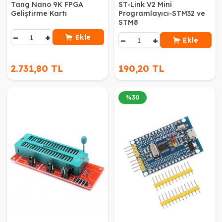
Tang Nano 9K FPGA
ST-Link V2 Mini
Geliştirme Kartı
Programlayıcı-STM32 ve
STM8
−
+
Ekle
−
+
Ekle
2.731,80 TL
190,20 TL
%
30