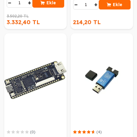
−
+
Ekle
−
+
Ekle
3.502,20 TL
3.332,40 TL
214,20 TL
(0)
(4)