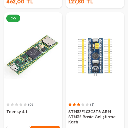
462,00 TL
127,80 TL
%
5
(0)
(1)
Teensy 4.1
STM32F103C8T6 ARM
STM32 Basic Geliştirme
Kartı