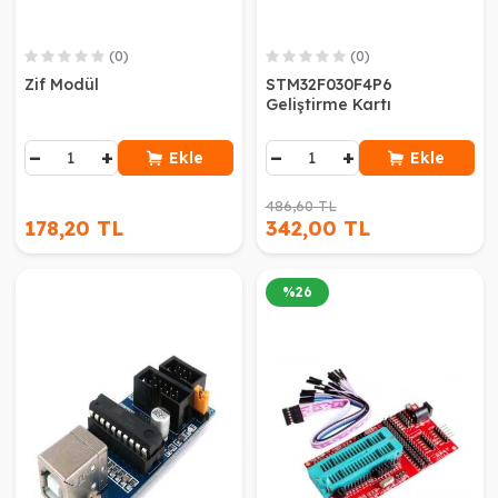
(0)
(0)
Zif Modül
STM32F030F4P6
Geliştirme Kartı
−
+
−
+
Ekle
Ekle
486,60 TL
178,20 TL
342,00 TL
%
26