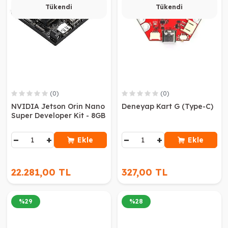
Tükendi
Tükendi
(0)
(0)
NVIDIA Jetson Orin Nano
Deneyap Kart G (Type-C)
Super Developer Kit - 8GB
−
+
−
+
Ekle
Ekle
22.281,00 TL
327,00 TL
%
29
%
28