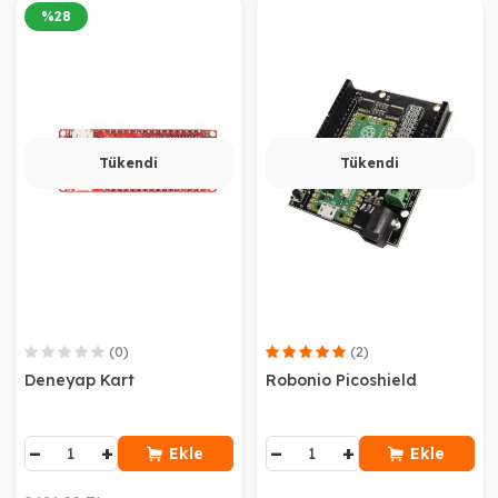
%
28
Tükendi
Tükendi
(0)
(2)
Deneyap Kart
Robonio Picoshield
−
+
−
+
Ekle
Ekle