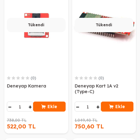
Tükendi
Tükendi
(0)
(0)
Deneyap Kamera
Deneyap Kart 1A v2
(Type-C)
−
+
−
+
Ekle
Ekle
738,00 TL
1.049,40 TL
522,00 TL
750,60 TL