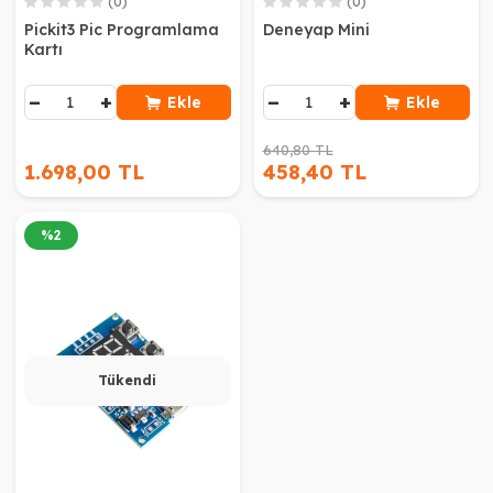
(0)
(0)
Pickit3 Pic Programlama
Deneyap Mini
Kartı
−
+
−
+
Ekle
Ekle
640,80 TL
1.698,00 TL
458,40 TL
%
2
Tükendi