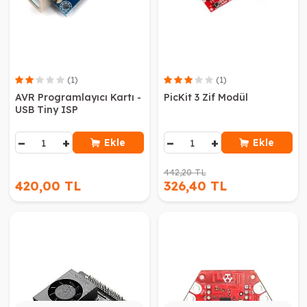
(1)
(1)
AVR Programlayıcı Kartı -
PicKit 3 Zif Modül
USB Tiny ISP
−
+
−
+
Ekle
Ekle
442,20 TL
420,00 TL
326,40 TL