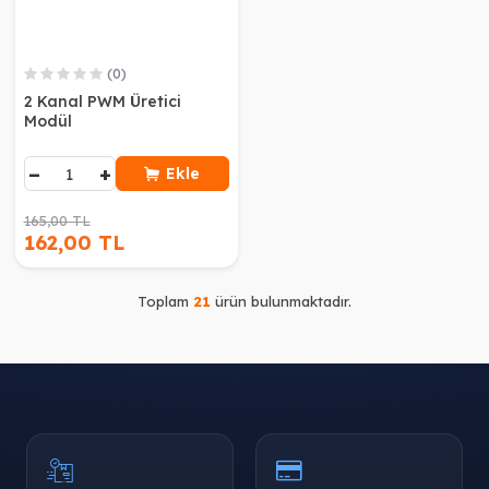
(0)
2 Kanal PWM Üretici
Modül
−
+
Ekle
165,00 TL
162,00 TL
Toplam
21
ürün bulunmaktadır.