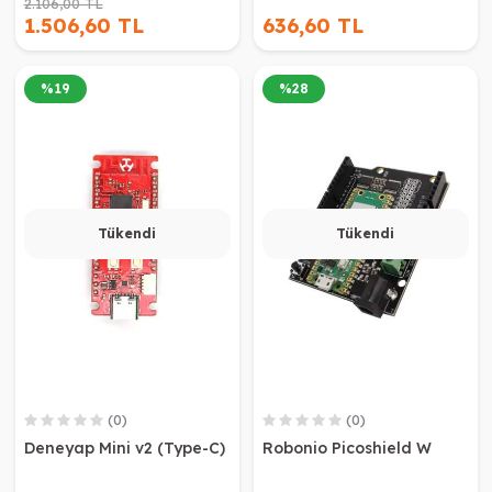
2.106,00 TL
1.506,60 TL
636,60 TL
%
19
%
28
Tükendi
Tükendi
(0)
(0)
Deneyap Mini v2 (Type-C)
Robonio Picoshield W