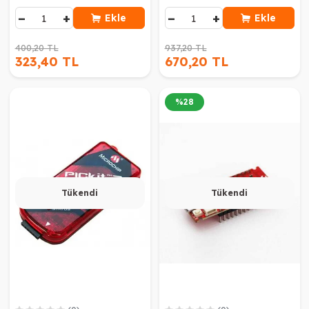
−
+
−
+
Ekle
Ekle
400,20 TL
937,20 TL
323,40 TL
670,20 TL
%
28
Tükendi
Tükendi