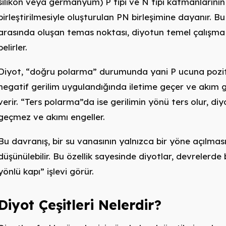
silikon veya germanyum) P tipi ve N tipi katmanlarının
birleştirilmesiyle oluşturulan PN birleşimine dayanır. B
arasında oluşan temas noktası, diyotun temel çalışma 
belirler.
Diyot, “doğru polarma” durumunda yani P ucuna pozit
negatif gerilim uygulandığında iletime geçer ve akım ge
verir. “Ters polarma”da ise gerilimin yönü ters olur, diy
geçmez ve akımı engeller.
Bu davranış, bir su vanasının yalnızca bir yöne açılması
düşünülebilir. Bu özellik sayesinde diyotlar, devrelerde 
yönlü kapı” işlevi görür.
Diyot Çeşitleri Nelerdir?