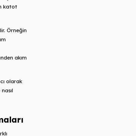
n katot
lir. Örneğin
kım
ünden akım
ıcı olarak
 nasıl
maları
rklı