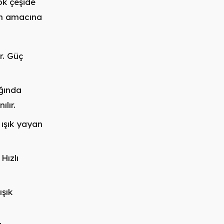
çok çeşide
nım amacına
ır. Güç
ığında
ılır.
 ışık yayan
Hızlı
ışık