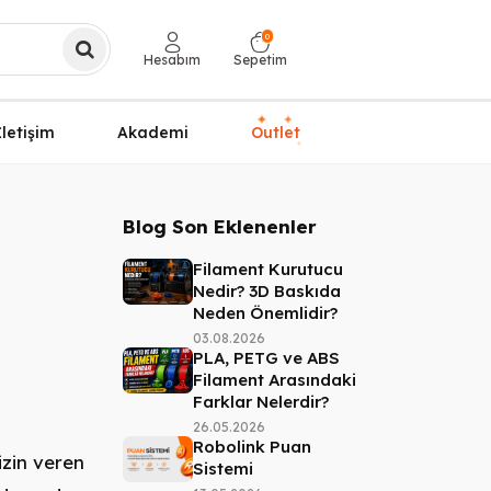
0
Hesabım
Sepetim
✦
✦
İletişim
Akademi
Outlet
✦
Blog Son Eklenenler
Filament Kurutucu
Nedir? 3D Baskıda
Neden Önemlidir?
03.08.2026
PLA, PETG ve ABS
Filament Arasındaki
Farklar Nelerdir?
26.05.2026
Robolink Puan
izin veren
Sistemi