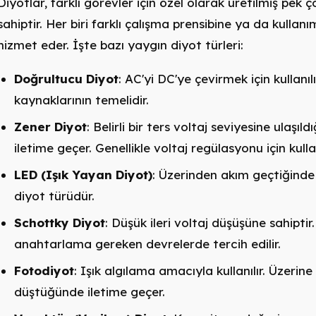
Diyotlar, farklı görevler için özel olarak üretilmiş pek 
sahiptir. Her biri farklı çalışma prensibine ya da kulla
hizmet eder. İşte bazı yaygın diyot türleri:
Doğrultucu Diyot
: AC'yi DC'ye çevirmek için kullanıl
kaynaklarının temelidir.
Zener Diyot
: Belirli bir ters voltaj seviyesine ulaşıld
iletime geçer. Genellikle voltaj regülasyonu için kullan
LED (Işık Yayan Diyot)
: Üzerinden akım geçtiğinde
diyot türüdür.
Schottky Diyot
: Düşük ileri voltaj düşüşüne sahiptir. 
anahtarlama gereken devrelerde tercih edilir.
Fotodiyot
: Işık algılama amacıyla kullanılır. Üzerine 
düştüğünde iletime geçer.