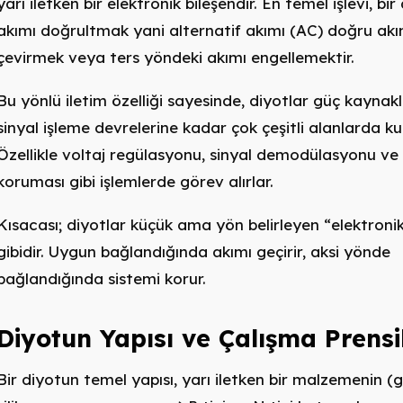
yarı iletken bir elektronik bileşendir. En temel işlevi, bi
akımı doğrultmak yani alternatif akımı (AC) doğru ak
çevirmek veya ters yöndeki akımı engellemektir.
Bu yönlü iletim özelliği sayesinde, diyotlar güç kaynak
sinyal işleme devrelerine kadar çok çeşitli alanlarda kull
Özellikle voltaj regülasyonu, sinyal demodülasyonu ve a
koruması gibi işlemlerde görev alırlar.
Kısacası; diyotlar küçük ama yön belirleyen “elektronik
gibidir. Uygun bağlandığında akımı geçirir, aksi yönde
bağlandığında sistemi korur.
Diyotun Yapısı ve Çalışma Prensi
Bir diyotun temel yapısı, yarı iletken bir malzemenin (g