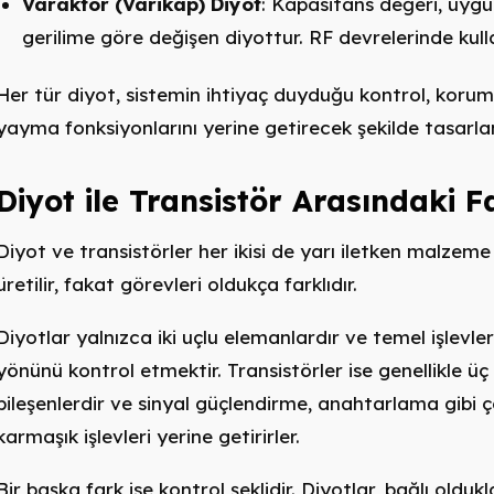
Varaktör (Varikap) Diyot
: Kapasitans değeri, uyg
gerilime göre değişen diyottur. RF devrelerinde kullan
Her tür diyot, sistemin ihtiyaç duyduğu kontrol, korum
yayma fonksiyonlarını yerine getirecek şekilde tasarlan
Diyot ile Transistör Arasındaki F
Diyot ve transistörler her ikisi de yarı iletken malzeme
üretilir, fakat görevleri oldukça farklıdır.
Diyotlar yalnızca iki uçlu elemanlardır ve temel işlevler
yönünü kontrol etmektir. Transistörler ise genellikle üç
bileşenlerdir ve sinyal güçlendirme, anahtarlama gibi 
karmaşık işlevleri yerine getirirler.
Bir başka fark ise kontrol şeklidir. Diyotlar, bağlı oldukl