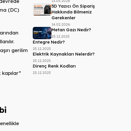
r devrede
13.05.2026
3D Yazıcı Ön Sipariş
ıma (DC)
Hakkında Bilmeniz
Gerekenler
14.02.2026
Metan Gazı Nedir?
larından
25.12.2025
anılır.
Entegre Nedir?
25.12.2025
şırı gerilim
Elektrik Kaynakları Nelerdir?
25.12.2025
Direnç Renk Kodları
 kapılar”
25.12.2025
bi
enellikle