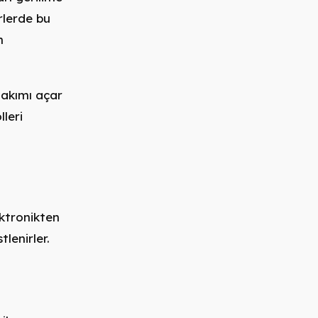
rlerde bu
n
 akımı açar
lleri
ektronikten
lenirler.