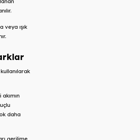
ulanan
ılır.
a veya ışık
ır.
arklar
 kullanılarak
i akımın
 uçlu
çok daha
arı gerilime