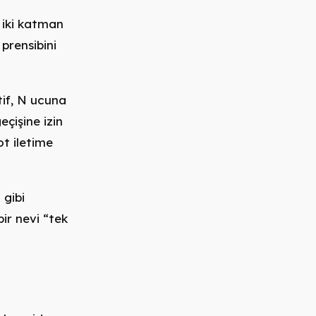
u iki katman
prensibini
if, N ucuna
çişine izin
ot iletime
 gibi
bir nevi “tek