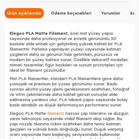
Ürün Açıklaması
Ödeme Seçenekleri
Yorumlar
Sor
Elegoo PLA Matte Filament,
özel mat yüzey yapısı
sayesinde daha profesyonel ve estetik görünümlü 3D
baskılar elde etmek için geliştirilmiş yüksek kaliteli bir PLA
filamenttir. Parlama yapmayan yüzeyi sayesinde katman
çizgilerini daha az görünür hale getirirken, pürüzsüz ve
modern bir yüzey kalitesi sunar. Özellikle dekoratif modeller,
mimari tasarımlar, figür baskıları ve sunum prototipleri için
ideal bir filament çözümüdür.
Mat PLA filamentler, standart PLA filamentlere göre daha
yumuşak ve premium bir yüzey görünümü sunar. Baskı
sonrası ekstra yüzey işlemi gereksinimini azaltırken, fotoğraf
ve vitrin çekimlerinde daha kaliteli görsel sonuçlar elde
edilmesine yardımcı olur. PLA tabanlı yapısı sayesinde kolay
baskı alınabilir ve düşük deformasyon performansı sunar.
Elegoo PLA Matte
filament
; hassas çap toleransı ve düzgün
sarım teknolojisi sayesinde stabil filament akışı sağlar. Bu
yapı nozzle tıkanma riskini azaltırken daha temiz katman
geçişleri ve yüksek baskı doğruluğu sunar. Düşük warping
oranı sayesinde hem başlangıç seviyesindeki kullanıcılar