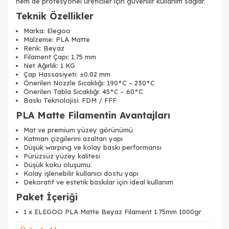
hem de profesyonel üreticiler için güvenilir kullanım sağlar.
Teknik Özellikler
Marka: Elegoo
Malzeme: PLA Matte
Renk: Beyaz
Filament Çapı: 1.75 mm
Net Ağırlık: 1 KG
Çap Hassasiyeti: ±0.02 mm
Önerilen Nozzle Sıcaklığı: 190°C – 230°C
Önerilen Tabla Sıcaklığı: 45°C – 60°C
Baskı Teknolojisi: FDM / FFF
PLA Matte Filamentin Avantajları
Mat ve premium yüzey görünümü
Katman çizgilerini azaltan yapı
Düşük warping ve kolay baskı performansı
Pürüzsüz yüzey kalitesi
Düşük koku oluşumu
Kolay işlenebilir kullanıcı dostu yapı
Dekoratif ve estetik baskılar için ideal kullanım
Paket İçeriği
1 x ELEGOO PLA Matte Beyaz Filament 1.75mm 1000gr