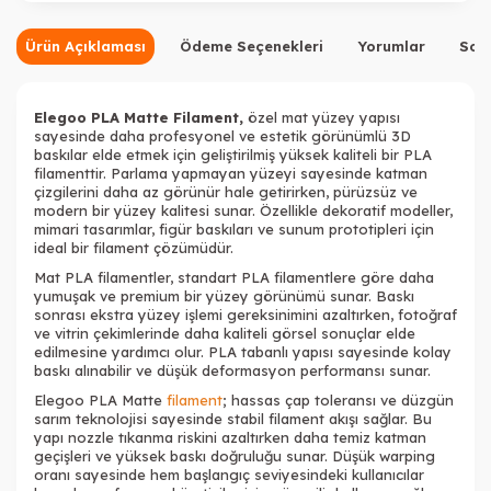
Ürün Açıklaması
Ödeme Seçenekleri
Yorumlar
Sor
Elegoo PLA Matte Filament,
özel mat yüzey yapısı
sayesinde daha profesyonel ve estetik görünümlü 3D
baskılar elde etmek için geliştirilmiş yüksek kaliteli bir PLA
filamenttir. Parlama yapmayan yüzeyi sayesinde katman
çizgilerini daha az görünür hale getirirken, pürüzsüz ve
modern bir yüzey kalitesi sunar. Özellikle dekoratif modeller,
mimari tasarımlar, figür baskıları ve sunum prototipleri için
ideal bir filament çözümüdür.
Mat PLA filamentler, standart PLA filamentlere göre daha
yumuşak ve premium bir yüzey görünümü sunar. Baskı
sonrası ekstra yüzey işlemi gereksinimini azaltırken, fotoğraf
ve vitrin çekimlerinde daha kaliteli görsel sonuçlar elde
edilmesine yardımcı olur. PLA tabanlı yapısı sayesinde kolay
baskı alınabilir ve düşük deformasyon performansı sunar.
Elegoo PLA Matte
filament
; hassas çap toleransı ve düzgün
sarım teknolojisi sayesinde stabil filament akışı sağlar. Bu
yapı nozzle tıkanma riskini azaltırken daha temiz katman
geçişleri ve yüksek baskı doğruluğu sunar. Düşük warping
oranı sayesinde hem başlangıç seviyesindeki kullanıcılar