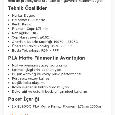
hem de profesyonel üreticiler için güvenilir kullanım sağlar.
Teknik Özellikler
Marka: Elegoo
Malzeme: PLA Matte
Renk: Kırmızı
Filament Çapı: 1.75 mm
Net Ağırlık: 1 KG
Çap Hassasiyeti: ±0.02 mm
Önerilen Nozzle Sıcaklığı: 190°C – 230°C
Önerilen Tabla Sıcaklığı: 45°C – 60°C
Baskı Teknolojisi: FDM / FFF
PLA Matte Filamentin Avantajları
Mat ve premium yüzey görünümü
Katman çizgilerini azaltan yapı
Düşük warping ve kolay baskı performansı
Pürüzsüz yüzey kalitesi
Düşük koku oluşumu
Kolay işlenebilir kullanıcı dostu yapı
Dekoratif ve estetik baskılar için ideal kullanım
Paket İçeriği
1 x ELEGOO PLA Matte Kırmızı Filament 1.75mm 1000gr