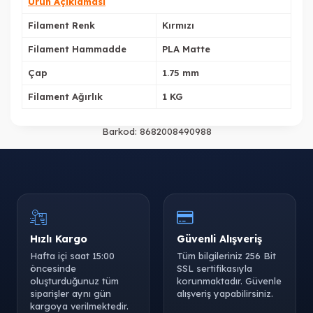
Ürün Açıklaması
Filament Renk
Kırmızı
Filament Hammadde
PLA Matte
Çap
1.75 mm
Filament Ağırlık
1 KG
Barkod:
8682008490988
Hızlı Kargo
Güvenli Alışveriş
Hafta içi saat 15:00
Tüm bilgileriniz 256 Bit
öncesinde
SSL sertifikasıyla
oluşturduğunuz tüm
korunmaktadır. Güvenle
siparişler aynı gün
alışveriş yapabilirsiniz.
kargoya verilmektedir.