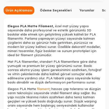
Ürün Açıklaması
Ödeme Seçenekleri
Yorumlar
Sor
Elegoo PLA Matte Filament,
özel mat yüzey yapısı
sayesinde daha profesyonel ve estetik görünümlü 3D
baskılar elde etmek için geliştirilmiş yüksek kaliteli bir PLA
filamenttir. Parlama yapmayan yüzeyi sayesinde katman
çizgilerini daha az görünür hale getirirken, pürüzsüz ve
modern bir yüzey kalitesi sunar. Özellikle dekoratif modeller,
mimari tasarımlar, figür baskıları ve sunum prototipleri için
ideal bir filament çözümüdür.
Mat PLA filamentler, standart PLA filamentlere göre daha
yumuşak ve premium bir yüzey görünümü sunar. Baskı
sonrası ekstra yüzey işlemi gereksinimini azaltırken, fotoğraf
ve vitrin çekimlerinde daha kaliteli görsel sonuçlar elde
edilmesine yardımcı olur. PLA tabanlı yapısı sayesinde kolay
baskı alınabilir ve düşük deformasyon performansı sunar.
Elegoo PLA Matte
filament
; hassas çap toleransı ve düzgün
sarım teknolojisi sayesinde stabil filament akışı sağlar. Bu
yapı nozzle tıkanma riskini azaltırken daha temiz katman
geçişleri ve yüksek baskı doğruluğu sunar. Düşük warping
oranı sayesinde hem başlangıç seviyesindeki kullanıcılar