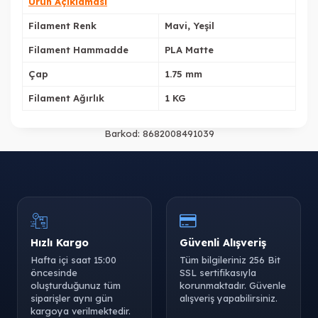
Ürün Açıklaması
Filament Renk
Mavi, Yeşil
Filament Hammadde
PLA Matte
Çap
1.75 mm
Filament Ağırlık
1 KG
Barkod:
8682008491039
Hızlı Kargo
Güvenli Alışveriş
Hafta içi saat 15:00
Tüm bilgileriniz 256 Bit
öncesinde
SSL sertifikasıyla
oluşturduğunuz tüm
korunmaktadır. Güvenle
siparişler aynı gün
alışveriş yapabilirsiniz.
kargoya verilmektedir.