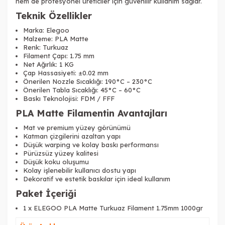
hem de profesyonel üreticiler için güvenilir kullanım sağlar.
Teknik Özellikler
Marka: Elegoo
Malzeme: PLA Matte
Renk: Turkuaz
Filament Çapı: 1.75 mm
Net Ağırlık: 1 KG
Çap Hassasiyeti: ±0.02 mm
Önerilen Nozzle Sıcaklığı: 190°C – 230°C
Önerilen Tabla Sıcaklığı: 45°C – 60°C
Baskı Teknolojisi: FDM / FFF
PLA Matte Filamentin Avantajları
Mat ve premium yüzey görünümü
Katman çizgilerini azaltan yapı
Düşük warping ve kolay baskı performansı
Pürüzsüz yüzey kalitesi
Düşük koku oluşumu
Kolay işlenebilir kullanıcı dostu yapı
Dekoratif ve estetik baskılar için ideal kullanım
Paket İçeriği
1 x ELEGOO PLA Matte Turkuaz Filament 1.75mm 1000gr