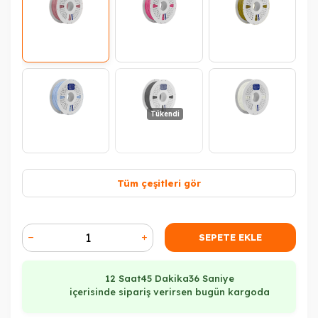
Tükendi
Tüm çeşitleri gör
Tükendi
Tükendi
SEPETE EKLE
12 Saat
45 Dakika
35 Saniye
içerisinde sipariş verirsen bugün kargoda
Tükendi