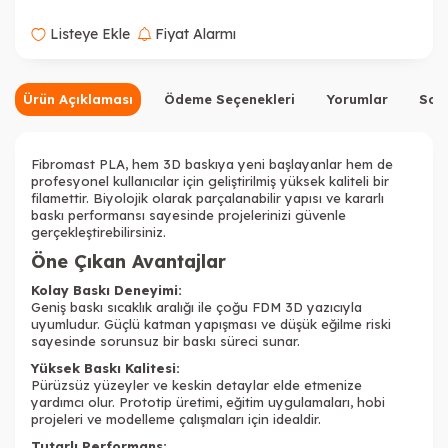
Listeye Ekle
Fiyat Alarmı
Ürün Açıklaması
Ödeme Seçenekleri
Yorumlar
Sor
Fibromast PLA, hem 3D baskıya yeni başlayanlar hem de
profesyonel kullanıcılar için geliştirilmiş yüksek kaliteli bir
filamettir. Biyolojik olarak parçalanabilir yapısı ve kararlı
baskı performansı sayesinde projelerinizi güvenle
gerçekleştirebilirsiniz.
Öne Çıkan Avantajlar
Kolay Baskı Deneyimi:
Geniş baskı sıcaklık aralığı ile çoğu FDM 3D yazıcıyla
uyumludur. Güçlü katman yapışması ve düşük eğilme riski
sayesinde sorunsuz bir baskı süreci sunar.
Yüksek Baskı Kalitesi:
Pürüzsüz yüzeyler ve keskin detaylar elde etmenize
yardımcı olur. Prototip üretimi, eğitim uygulamaları, hobi
projeleri ve modelleme çalışmaları için idealdir.
Tutarlı Performans: