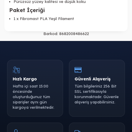
Pürüzsüz yüzey kalitesi ve düşük koku
Tükendi
Paket İçeriği
1 x Fibromast PLA Yeşil Filament
Barkod:
8682008486622
Tükendi
Hızlı Kargo
Güvenli Alışveriş
Hafta içi saat 15:00
Tüm bilgileriniz 256 Bit
öncesinde
SSL sertifikasıyla
oluşturduğunuz tüm
korunmaktadır. Güvenle
siparişler aynı gün
alışveriş yapabilirsiniz.
kargoya verilmektedir.