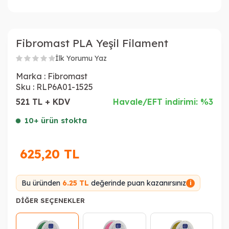
Fibromast PLA Yeşil Filament
İlk Yorumu Yaz
Marka :
Fibromast
Sku :
RLP6A01-1525
521 TL + KDV
Havale/EFT indirimi: %3
10+ ürün stokta
625,20
TL
Bu üründen
6.25 TL
değerinde puan kazanırsınız
i
DIĞER SEÇENEKLER