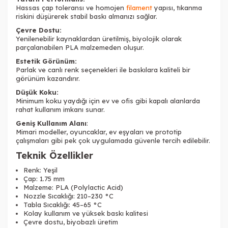
Hassas çap toleransı ve homojen
filament
yapısı, tıkanma
riskini düşürerek stabil baskı almanızı sağlar.
Çevre Dostu:
Yenilenebilir kaynaklardan üretilmiş, biyolojik olarak
parçalanabilen PLA malzemeden oluşur.
Estetik Görünüm:
Parlak ve canlı renk seçenekleri ile baskılara kaliteli bir
görünüm kazandırır.
Düşük Koku:
Minimum koku yaydığı için ev ve ofis gibi kapalı alanlarda
rahat kullanım imkanı sunar.
Geniş Kullanım Alanı
:
Mimari modeller, oyuncaklar, ev eşyaları ve prototip
çalışmaları gibi pek çok uygulamada güvenle tercih edilebilir.
Teknik Özellikler
Renk: Yeşil
Çap: 1.75 mm
Malzeme: PLA (Polylactic Acid)
Nozzle Sıcaklığı: 210–230 °C
Tabla Sıcaklığı: 45–65 °C
Kolay kullanım ve yüksek baskı kalitesi
Çevre dostu, biyobazlı üretim