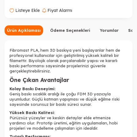
Listeye Ekle
Fiyat Alarmı
Ürün Açıklaması
Ödeme Seçenekleri
Yorumlar
Sor
Fibromast PLA, hem 3D baskıya yeni başlayanlar hem de
profesyonel kullanıcılar için geliştirilmiş yüksek kaliteli bir
filamettir. Biyolojik olarak parçalanabilir yapısı ve kararlı
baskı performansı sayesinde projelerinizi güvenle
gerçekleştirebilirsiniz.
Öne Çıkan Avantajlar
Kolay Baskı Deneyimi:
Geniş baskı sıcaklık aralığı ile çoğu FDM 3D yazıcıyla
uyumludur. Güçlü katman yapışması ve düşük eğilme riski
sayesinde sorunsuz bir baskı süreci sunar.
Yüksek Baskı Kalitesi:
Pürüzsüz yüzeyler ve keskin detaylar elde etmenize
yardımcı olur. Prototip üretimi, eğitim uygulamaları, hobi
projeleri ve modelleme çalışmaları için idealdir.
Tutarlı Performans: