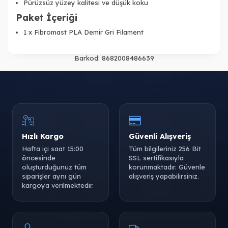
Pürüzsüz yüzey kalitesi ve düşük koku
Tükendi
Paket İçeriği
1 x Fibromast PLA Demir Gri Filament
Barkod:
8682008486639
Tükendi
Hızlı Kargo
Güvenli Alışveriş
Hafta içi saat 15:00
Tüm bilgileriniz 256 Bit
öncesinde
SSL sertifikasıyla
oluşturduğunuz tüm
korunmaktadır. Güvenle
siparişler aynı gün
alışveriş yapabilirsiniz.
kargoya verilmektedir.