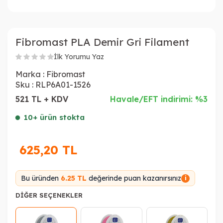
Fibromast PLA Demir Gri Filament
İlk Yorumu Yaz
Marka :
Fibromast
Sku :
RLP6A01-1526
521 TL + KDV
Havale/EFT indirimi: %3
10+ ürün stokta
625,20
TL
Bu üründen
6.25 TL
değerinde puan kazanırsınız
i
DIĞER SEÇENEKLER