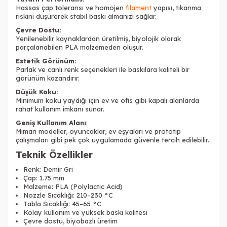
Hassas çap toleransı ve homojen
filament
yapısı, tıkanma
riskini düşürerek stabil baskı almanızı sağlar.
Çevre Dostu:
Yenilenebilir kaynaklardan üretilmiş, biyolojik olarak
parçalanabilen PLA malzemeden oluşur.
Estetik Görünüm:
Parlak ve canlı renk seçenekleri ile baskılara kaliteli bir
görünüm kazandırır.
Düşük Koku:
Minimum koku yaydığı için ev ve ofis gibi kapalı alanlarda
rahat kullanım imkanı sunar.
Geniş Kullanım Alanı
:
Mimari modeller, oyuncaklar, ev eşyaları ve prototip
çalışmaları gibi pek çok uygulamada güvenle tercih edilebilir.
Teknik Özellikler
Renk: Demir Gri
Çap: 1.75 mm
Malzeme: PLA (Polylactic Acid)
Nozzle Sıcaklığı: 210–230 °C
Tabla Sıcaklığı: 45–65 °C
Kolay kullanım ve yüksek baskı kalitesi
Çevre dostu, biyobazlı üretim