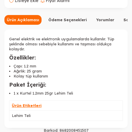
Listeye Ekle
Fiyat Alarmı
Ürün Açıklaması
Ödeme Seçenekleri
Yorumlar
Sor
Genel elektrik ve elektronik uygulamalarda kullanılır. Tüp
şeklinde olması sebebiyle kullanımı ve taşıması oldukça
kolaydır.
Özellikler:
Çapı: 1.2 mm
Ağırlık: 25 gram
Kolay tüp kullanım
Paket İçeriği:
1 x Kurtel 1.2mm 25gr Lehim Teli
Ürün Etiketleri
Lehim Teli
Barkod:
8682008451507