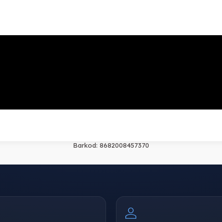
Barkod:
8682008457370