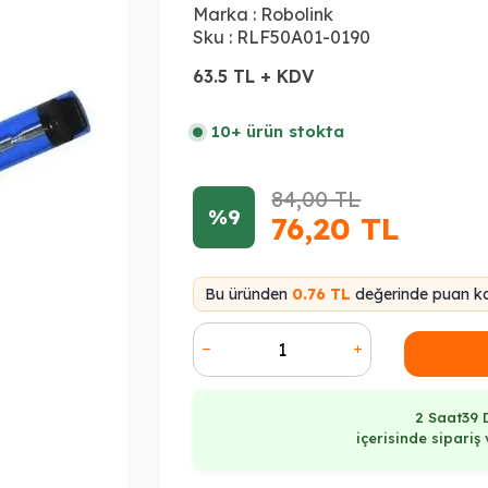
Marka :
Robolink
Sku :
RLF50A01-0190
63.5 TL + KDV
10+ ürün stokta
84,00
TL
%9
76,20
TL
Bu üründen
0.76 TL
değerinde puan ka
2 Saat
39 
içerisinde sipari