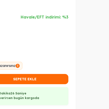
Havale/EFT indirimi: %3
zanırsınız
i
SEPETE EKLE
Dakika
25 Saniye
ş verirsen bugün kargoda