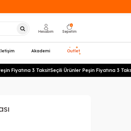
0
Hesabım
Sepetim
✦
✦
İletişim
Akademi
Outlet
✦
şin Fiyatına 3 Taksit
Seçili Ürünler Peşin Fiyatına 3 Taksi
ası