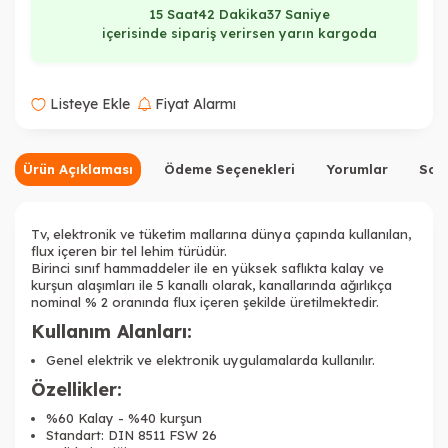
15 Saat
42 Dakika
37 Saniye
içerisinde sipariş verirsen yarın kargoda
Listeye Ekle
Fiyat Alarmı
Ürün Açıklaması
Ödeme Seçenekleri
Yorumlar
Sor
Tv, elektronik ve tüketim mallarına dünya çapında kullanılan,
flux içeren bir tel lehim türüdür.
Birinci sınıf hammaddeler ile en yüksek saflıkta kalay ve
kurşun alaşımları ile 5 kanallı olarak, kanallarında ağırlıkça
nominal % 2 oranında flux içeren şekilde üretilmektedir.
Kullanım Alanları:
Genel elektrik ve elektronik uygulamalarda kullanılır.
Özellikler:
%60 Kalay - %40 kurşun
Standart: DIN 8511 FSW 26