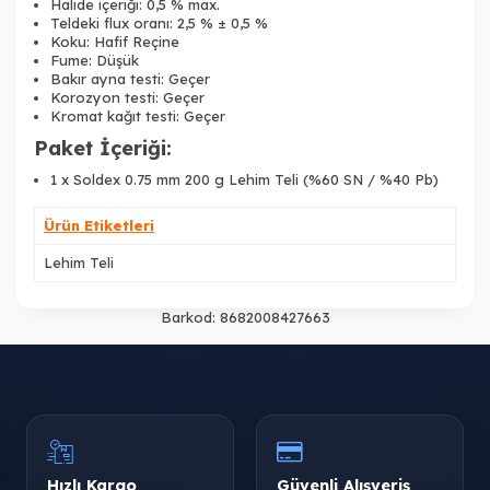
Halide içeriği: 0,5 % max.
Teldeki flux oranı: 2,5 % ± 0,5 %
Koku: Hafif Reçine
Fume: Düşük
Bakır ayna testi: Geçer
Korozyon testi: Geçer
Kromat kağıt testi: Geçer
Paket İçeriği:
1 x Soldex 0.75 mm 200 g Lehim Teli (%60 SN / %40 Pb)
Ürün Etiketleri
Lehim Teli
Barkod:
8682008427663
Hızlı Kargo
Güvenli Alışveriş