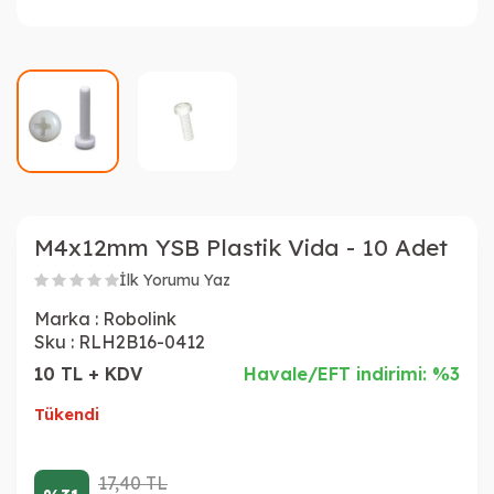
M4x12mm YSB Plastik Vida - 10 Adet
İlk Yorumu Yaz
Marka :
Robolink
Sku :
RLH2B16-0412
10 TL + KDV
Havale/EFT indirimi: %3
Tükendi
17,40
TL