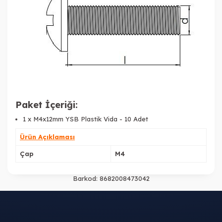
Paket İçeriği:
1 x
M4x12mm YSB Plastik Vida - 10 Adet
Ürün Açıklaması
Çap
M4
Barkod:
8682008473042