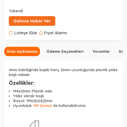
Tükendi
Gelince Haber Ver
Listeye Ekle
Fiyat Alarmı
Ürün Açıklaması
Ödeme Seçenekleri
Yorumlar
Sor
4mm kalınlığında başlık hariç 12mm uzunluğunda plastik yıldız
başlı vidadır.
Özellikler:
M4x12mm Plastik vida
Yıldız silindir başlı
Boyut: M4(d)x12(l)mm
Uyumluluk:
M4 Somun
ile kullanabilirsiniz.