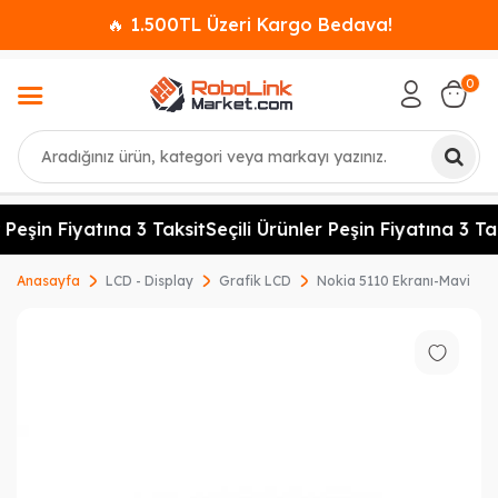
🔥 1.500TL Üzeri Kargo Bedava!
0
Ara
 Peşin Fiyatına 3 Taksit
Seçili Ürünler Peşin Fiyatına 3 Tak
Anasayfa
LCD - Display
Grafik LCD
Nokia 5110 Ekranı-Mavi