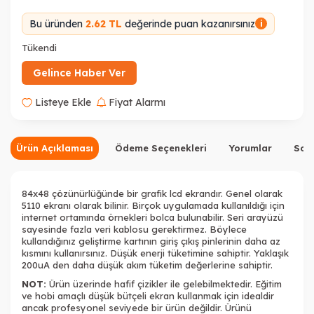
Bu üründen
2.62 TL
değerinde puan kazanırsınız
i
Tükendi
Gelince Haber Ver
Listeye Ekle
Fiyat Alarmı
Ürün Açıklaması
Ödeme Seçenekleri
Yorumlar
Sor
84x48 çözünürlüğünde bir grafik lcd ekrandır. Genel olarak
5110 ekranı olarak bilinir. Birçok uygulamada kullanıldığı için
internet ortamında örnekleri bolca bulunabilir. Seri arayüzü
sayesinde fazla veri kablosu gerektirmez. Böylece
kullandığınız geliştirme kartının giriş çıkış pinlerinin daha az
kısmını kullanırsınız. Düşük enerji tüketimine sahiptir. Yaklaşık
200uA den daha düşük akım tüketim değerlerine sahiptir.
NOT:
Ürün üzerinde hafif çizikler ile gelebilmektedir. Eğitim
ve hobi amaçlı düşük bütçeli ekran kullanmak için idealdir
ancak profesyonel seviyede bir ürün değildir. Ürünü