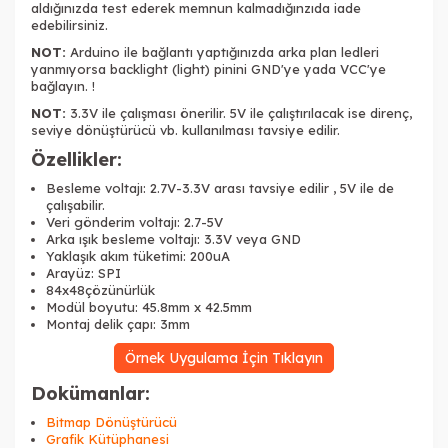
aldığınızda test ederek memnun kalmadığınzıda iade
edebilirsiniz.
NOT:
Arduino ile bağlantı yaptığınızda arka plan ledleri
yanmıyorsa backlight (light) pinini GND'ye yada VCC'ye
bağlayın. !
NOT:
3.3V ile çalışması önerilir. 5V ile çalıştırılacak ise direnç,
seviye dönüştürücü vb. kullanılması tavsiye edilir.
Özellikler:
Besleme voltajı: 2.7V-3.3V arası tavsiye edilir , 5V ile de
çalışabilir.
Veri gönderim voltajı: 2.7-5V
Arka ışık besleme voltajı: 3.3V veya GND
Yaklaşık akım tüketimi: 200uA
Arayüz: SPI
84x48çözünürlük
Modül boyutu: 45.8mm x 42.5mm
Montaj delik çapı: 3mm
Örnek Uygulama İçin Tıklayın
Dokümanlar:
Bitmap Dönüştürücü
Grafik Kütüphanesi